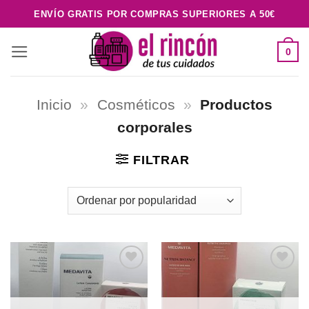
Saltar
ENVÍO GRATIS POR COMPRAS SUPERIORES A 50€
al
contenido
0
Inicio
»
Cosméticos
»
Productos
corporales
FILTRAR
Añadir
Añadir
a la
a la
lista de
lista de