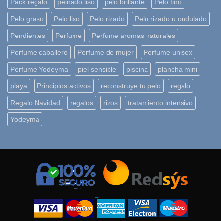
Pack regalo
peinado liso
pelo brillante
Pelo fino
Pelo graso
Pelo liso
Pelo rizado
Pelo rizado u ondulado
Pendientes
Perfume
Perfume aromas naturales
Perfume caballero
Perfume de mujer
Perfume unisex
Perfume Yodeyma
piel sensible
piscina
plancha mini
playa
Principios activos
reconstruye tu pelo
regalo
Regalo Navidad
regalos
rizos
tratamiento intensivo
Yodeyma