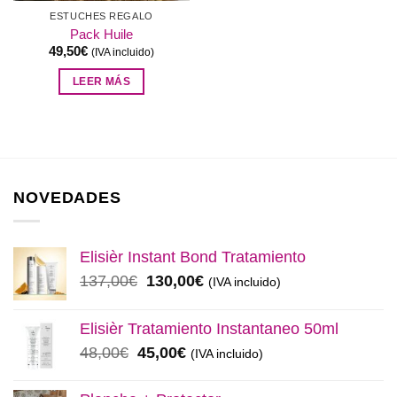
ESTUCHES REGALO
Pack Huile
49,50
€
(IVA incluido)
LEER MÁS
NOVEDADES
Elisièr Instant Bond Tratamiento
El
El
137,00
€
130,00
€
(IVA incluido)
precio
precio
original
actual
Elisièr Tratamiento Instantaneo 50ml
era:
es:
El
El
48,00
€
45,00
€
(IVA incluido)
137,00€.
130,00€.
precio
precio
original
actual