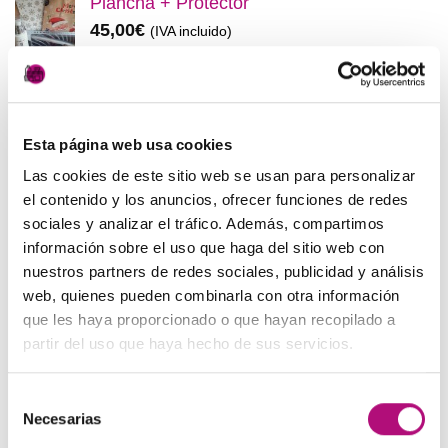
Plancha + Protector
era:
es:
45,00
€
(IVA incluido)
48,00€.
45,00€.
Pack anticaída Locion Concentrée
Medavita
83,50
€
(IVA incluido)
Esta página web usa cookies
Las cookies de este sitio web se usan para personalizar
OFERTAS
el contenido y los anuncios, ofrecer funciones de redes
sociales y analizar el tráfico. Además, compartimos
información sobre el uso que haga del sitio web con
Elisièr Instant Bond Tratamiento
nuestros partners de redes sociales, publicidad y análisis
El
El
137,00
€
130,00
€
(IVA incluido)
web, quienes pueden combinarla con otra información
precio
precio
que les haya proporcionado o que hayan recopilado a
original
actual
Elisièr Tratamiento Instantaneo 50ml
partir del uso que haya hecho de sus servicios.
era:
es:
El
El
48,00
€
45,00
€
(IVA incluido)
137,00€.
130,00€.
precio
precio
Selección
original
actual
Paleta de Maquillaje Avon
Necesarias
de
era:
es:
El
El
32,99
€
28,50
€
(IVA incluido)
consentimiento