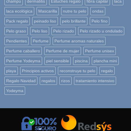
champú
dermatitis
Estuches regalo
fibra capilar
laca
laca ecológica
Mascarilla
nutre tu pelo
ondas
Pack regalo
peinado liso
pelo brillante
Pelo fino
Pelo graso
Pelo liso
Pelo rizado
Pelo rizado u ondulado
Pendientes
Perfume
Perfume aromas naturales
Perfume caballero
Perfume de mujer
Perfume unisex
Perfume Yodeyma
piel sensible
piscina
plancha mini
playa
Principios activos
reconstruye tu pelo
regalo
Regalo Navidad
regalos
rizos
tratamiento intensivo
Yodeyma