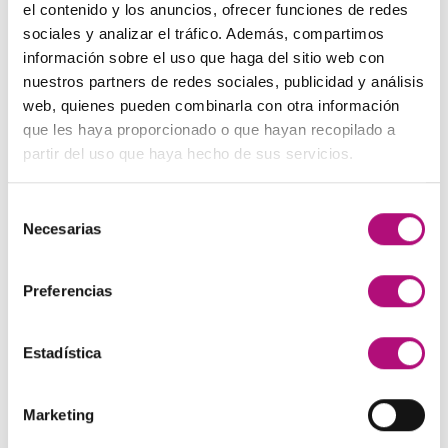
precio
precio
el contenido y los anuncios, ofrecer funciones de redes
original
actual
sociales y analizar el tráfico. Además, compartimos
Paleta de Maquillaje Avon
era:
es:
información sobre el uso que haga del sitio web con
El
El
32,99
€
28,50
€
(IVA incluido)
48,00€.
45,00€.
nuestros partners de redes sociales, publicidad y análisis
precio
precio
web, quienes pueden combinarla con otra información
original
actual
Maquíllate
que les haya proporcionado o que hayan recopilado a
era:
es:
El
El
11,99
€
8,50
€
(IVA incluido)
partir del uso que haya hecho de sus servicios.
32,99€.
28,50€.
precio
precio
original
actual
Selección
era:
es:
MEJOR VALORADOS
Necesarias
de
11,99€.
8,50€.
consentimiento
Pendientes Negro
Preferencias
3,00
€
(IVA incluido)
Estadística
Champú Huile d´etoile
22,50
€
(IVA incluido)
Marketing
Champú Curl Adict Medavita