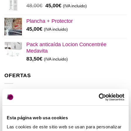
era:
es:
El
El
48,00
€
45,00
€
(IVA incluido)
137,00€.
130,00€.
precio
precio
original
actual
Plancha + Protector
era:
es:
45,00
€
(IVA incluido)
48,00€.
45,00€.
Pack anticaída Locion Concentrée
Medavita
83,50
€
(IVA incluido)
OFERTAS
Elisièr Instant Bond Tratamiento
El
El
137,00
€
130,00
€
(IVA incluido)
precio
precio
original
actual
Esta página web usa cookies
Elisièr Tratamiento Instantaneo 50ml
era:
es:
El
El
48,00
€
45,00
€
Las cookies de este sitio web se usan para personalizar
(IVA incluido)
137,00€.
130,00€.