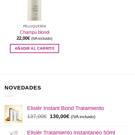
PELUQUERÍA
Champú blondi
22,00
€
(IVA incluido)
AÑADIR AL CARRITO
NOVEDADES
Elisièr Instant Bond Tratamiento
El
El
137,00
€
130,00
€
(IVA incluido)
precio
precio
original
actual
Elisièr Tratamiento Instantaneo 50ml