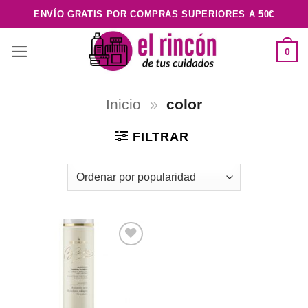
Saltar
ENVÍO GRATIS POR COMPRAS SUPERIORES A 50€
al
contenido
0
Inicio
»
color
FILTRAR
Añadir
a la
lista de
deseos