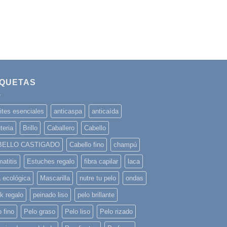
IQUETAS
ites esenciales
anticaspa
anticaída
teria
Brillo
Caballero
Cabello
BELLO CASTIGADO
Cabello fino
champú
atitis
Estuches regalo
fibra capilar
laca
a ecológica
Mascarilla
nutre tu pelo
ondas
k regalo
peinado liso
pelo brillante
 fino
Pelo graso
Pelo liso
Pelo rizado