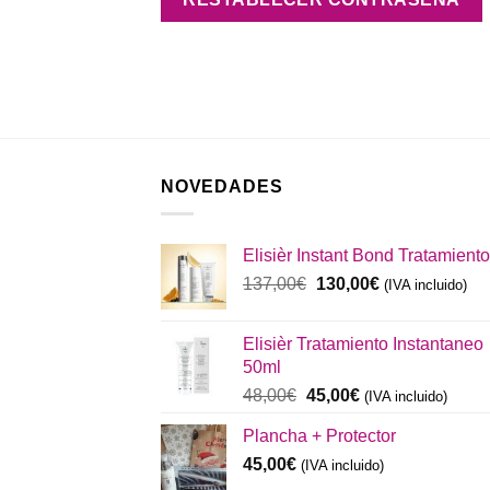
NOVEDADES
Elisièr Instant Bond Tratamiento
El
El
137,00
€
130,00
€
(IVA incluido)
precio
precio
original
actual
Elisièr Tratamiento Instantaneo
era:
es:
50ml
137,00€.
130,00€.
El
El
48,00
€
45,00
€
(IVA incluido)
precio
precio
Plancha + Protector
original
actual
era:
es:
45,00
€
(IVA incluido)
48,00€.
45,00€.