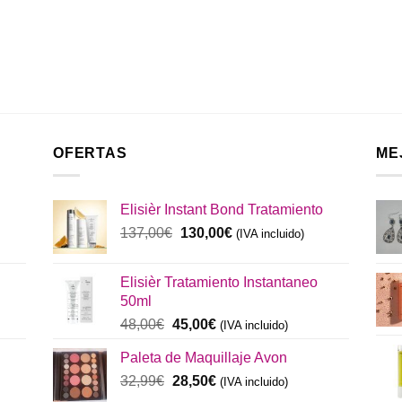
OFERTAS
ME
Elisièr Instant Bond Tratamiento
El
El
137,00
€
130,00
€
(IVA incluido)
precio
precio
original
actual
Elisièr Tratamiento Instantaneo
era:
es:
50ml
137,00€.
130,00€.
El
El
48,00
€
45,00
€
(IVA incluido)
precio
precio
Paleta de Maquillaje Avon
original
actual
era:
El
es:
El
32,99
€
28,50
€
(IVA incluido)
48,00€.
precio
45,00€.
precio