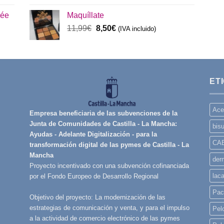
original
actual
rée
Maquíllate
era:
es:
El
El
11,99
€
8,50
€
32,99€.
(IVA incluido)
28,50€.
precio
precio
original
actual
era:
es:
11,99€.
8,50€.
ET
Ace
Empresa beneficiaria de las subvenciones de la
Junta de Comunidades de Castilla - La Mancha:
bisu
Ayudas - Adelante Digitalización - para la
CA
transformación digital de las pymes de Castilla - La
Mancha
derm
Proyecto incentivado con una subvención cofinanciada
lac
por el Fondo Europeo de Desarrollo Regional
Pac
Objetivo del proyecto: La modernización de las
estrategias de comunicación y venta, y para el impulso
Pelo
a la actividad de comercio electrónico de las pymes