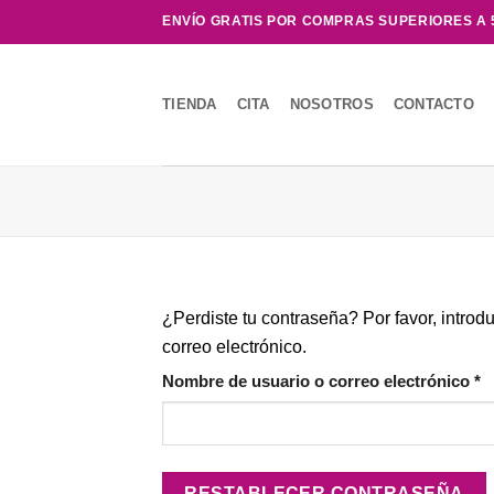
Saltar
ENVÍO GRATIS POR COMPRAS SUPERIORES A 
al
contenido
TIENDA
CITA
NOSOTROS
CONTACTO
¿Perdiste tu contraseña? Por favor, introd
correo electrónico.
O
Nombre de usuario o correo electrónico
*
RESTABLECER CONTRASEÑA