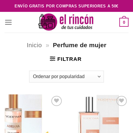
Saltar
ENVÍO GRATIS POR COMPRAS SUPERIORES A 50€
al
contenido
0
Inicio
»
Perfume de mujer
FILTRAR
Añadir
Añadir
a la
a la
lista de
lista de
deseos
deseos