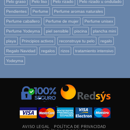
Pelo graso
Pelo liso
Pelo rizado
Pelo rizado u ondulado
Pendientes
Perfume
Perfume aromas naturales
Perfume caballero
Perfume de mujer
Perfume unisex
Perfume Yodeyma
piel sensible
piscina
plancha mini
playa
Principios activos
reconstruye tu pelo
regalo
Regalo Navidad
regalos
rizos
tratamiento intensivo
Yodeyma
AVISO LEGAL
POLÍTICA DE PRIVACIDAD