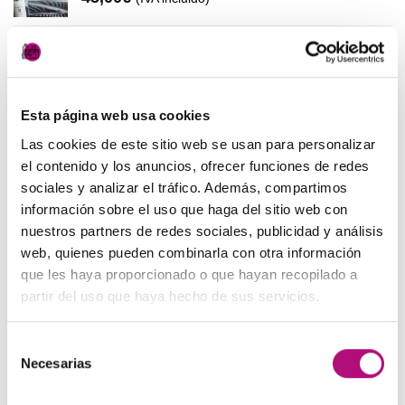
48,00€.
45,00€.
Pack anticaída Locion Concentrée
Medavita
83,50
€
(IVA incluido)
Esta página web usa cookies
OFERTAS
Las cookies de este sitio web se usan para personalizar
el contenido y los anuncios, ofrecer funciones de redes
sociales y analizar el tráfico. Además, compartimos
Elisièr Instant Bond Tratamiento
información sobre el uso que haga del sitio web con
El
El
137,00
€
130,00
€
(IVA incluido)
nuestros partners de redes sociales, publicidad y análisis
precio
precio
web, quienes pueden combinarla con otra información
original
actual
Elisièr Tratamiento Instantaneo 50ml
que les haya proporcionado o que hayan recopilado a
era:
es:
partir del uso que haya hecho de sus servicios.
El
El
48,00
€
45,00
€
(IVA incluido)
137,00€.
130,00€.
precio
precio
original
actual
Selección
Paleta de Maquillaje Avon
era:
es:
Necesarias
de
El
El
32,99
€
28,50
€
(IVA incluido)
48,00€.
45,00€.
consentimiento
precio
precio