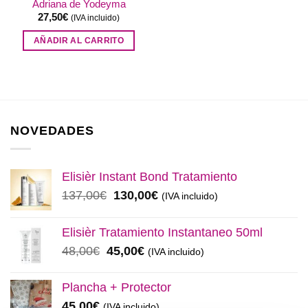
Adriana de Yodeyma
27,50
€
(IVA incluido)
AÑADIR AL CARRITO
NOVEDADES
Elisièr Instant Bond Tratamiento
El
El
137,00
€
130,00
€
(IVA incluido)
precio
precio
original
actual
Elisièr Tratamiento Instantaneo 50ml
era:
es:
El
El
48,00
€
45,00
€
(IVA incluido)
137,00€.
130,00€.
precio
precio
original
actual
Plancha + Protector
era:
es:
45,00
€
(IVA incluido)