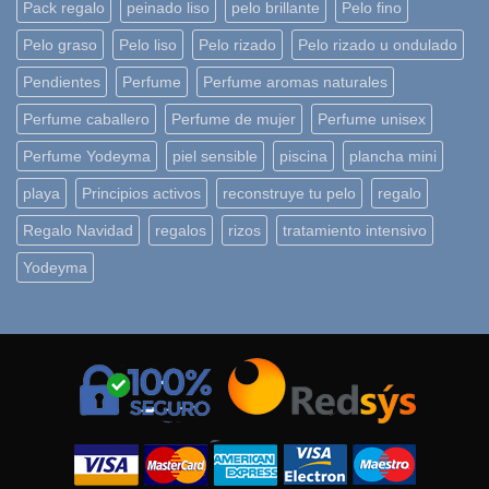
Pack regalo
peinado liso
pelo brillante
Pelo fino
Pelo graso
Pelo liso
Pelo rizado
Pelo rizado u ondulado
Pendientes
Perfume
Perfume aromas naturales
Perfume caballero
Perfume de mujer
Perfume unisex
Perfume Yodeyma
piel sensible
piscina
plancha mini
playa
Principios activos
reconstruye tu pelo
regalo
Regalo Navidad
regalos
rizos
tratamiento intensivo
Yodeyma