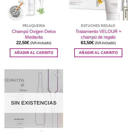
PELUQUERÍA
ESTUCHES REGALO
Champú Oxigen Detox
Tratamiento VELOUR +
Medavita
champú de regalo
22,50
€
63,50
€
(IVA incluido)
(IVA incluido)
AÑADIR AL CARRITO
AÑADIR AL CARRITO
Añadir
a la
lista de
deseos
SIN EXISTENCIAS