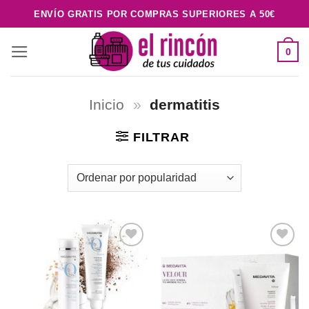
Saltar
ENVÍO GRATIS POR COMPRAS SUPERIORES A 50€
al
contenido
0
Inicio
»
dermatitis
FILTRAR
Añadir
Añadir
a la
a la
lista de
lista de
deseos
deseos