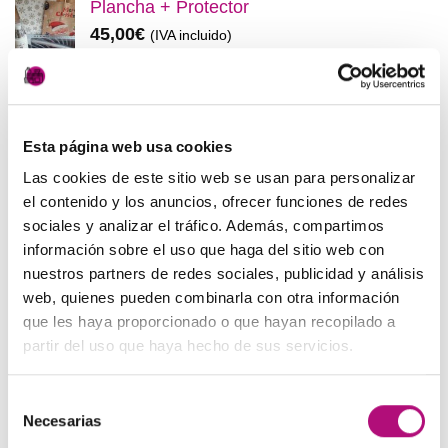
Plancha + Protector
era:
es:
45,00
€
(IVA incluido)
48,00€.
45,00€.
Pack anticaída Locion Concentrée
Medavita
83,50
€
(IVA incluido)
Esta página web usa cookies
Las cookies de este sitio web se usan para personalizar
OFERTAS
el contenido y los anuncios, ofrecer funciones de redes
sociales y analizar el tráfico. Además, compartimos
información sobre el uso que haga del sitio web con
Elisièr Instant Bond Tratamiento
nuestros partners de redes sociales, publicidad y análisis
El
El
137,00
€
130,00
€
(IVA incluido)
web, quienes pueden combinarla con otra información
precio
precio
que les haya proporcionado o que hayan recopilado a
original
actual
Elisièr Tratamiento Instantaneo 50ml
partir del uso que haya hecho de sus servicios.
era:
es:
El
El
48,00
€
45,00
€
(IVA incluido)
137,00€.
130,00€.
precio
precio
Selección
original
actual
Paleta de Maquillaje Avon
Necesarias
de
era:
es:
El
El