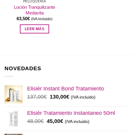
PELUQUERÍA
Loción Tranquilizante
Medavita
63,50
€
(IVA incluido)
LEER MÁS
NOVEDADES
Elisièr Instant Bond Tratamiento
El
El
137,00
€
130,00
€
(IVA incluido)
precio
precio
original
actual
Elisièr Tratamiento Instantaneo 50ml
era:
es:
El
El
48,00
€
45,00
€
(IVA incluido)
137,00€.
130,00€.
precio
precio
original
actual