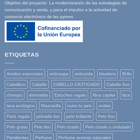
Objetivo del proyecto: La modernización de las estrategias de
comunicación y venta, y para el impulso a la actividad de
comercio electrónico de las pymes
ETIQUETAS
Aceites esenciales
anticaspa
anticaída
bisuteria
Brillo
Caballero
Cabello
CABELLO CASTIGADO
Cabello fino
champú
dermatitis
Estuches regalo
fibra capilar
laca
laca ecológica
Mascarilla
nutre tu pelo
ondas
Pack regalo
peinado liso
pelo brillante
Pelo fino
Pelo graso
Pelo liso
Pelo rizado
Pelo rizado u ondulado
Pendientes
Perfume
Perfume aromas naturales