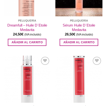
PELUQUERÍA
PELUQUERÍA
Dreamfull – Huile D´Etoile
Sérum Huile D`Etoile
Medavita
Medavita
24,50
€
26,50
€
(IVA incluido)
(IVA incluido)
AÑADIR AL CARRITO
AÑADIR AL CARRITO
Añadir
Añadir
a la
a la
lista de
lista de
deseos
deseos