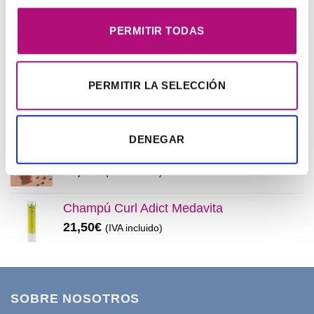
32,99€.
28,50€.
precio
precio
original
actual
PERMITIR TODAS
era:
es:
MEJOR VALORADOS
11,99€.
8,50€.
PERMITIR LA SELECCIÓN
Pendientes Negro
3,00
€
(IVA incluido)
DENEGAR
Champú Huile d´etoile
22,50
€
(IVA incluido)
Champú Curl Adict Medavita
21,50
€
(IVA incluido)
SOBRE NOSOTROS