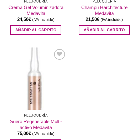
PELUQUERÍA
PELUQUERÍA
Crema Gel Voluminizadora
Champú Harchitecture
Medavita
Medavita
24,50
€
21,50
€
(IVA incluido)
(IVA incluido)
AÑADIR AL CARRITO
AÑADIR AL CARRITO
Añadir
a la
lista de
deseos
PELUQUERÍA
Suero Regenerable Multi-
activo Medavita
75,00
€
(IVA incluido)