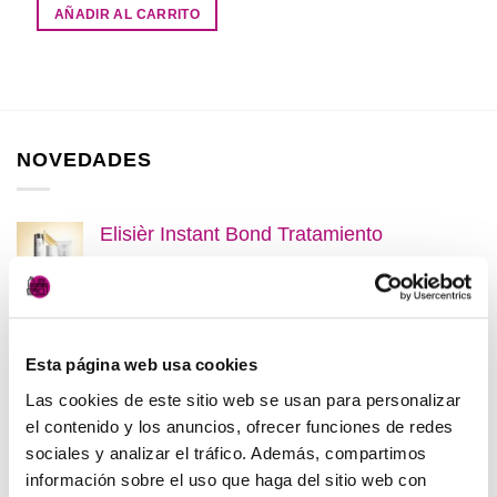
AÑADIR AL CARRITO
NOVEDADES
Elisièr Instant Bond Tratamiento
El
El
137,00
€
130,00
€
(IVA incluido)
precio
precio
original
actual
Elisièr Tratamiento Instantaneo 50ml
era:
es:
El
El
48,00
€
45,00
€
(IVA incluido)
137,00€.
130,00€.
Esta página web usa cookies
precio
precio
Las cookies de este sitio web se usan para personalizar
original
actual
Plancha + Protector
el contenido y los anuncios, ofrecer funciones de redes
era:
es:
45,00
€
(IVA incluido)
sociales y analizar el tráfico. Además, compartimos
48,00€.
45,00€.
información sobre el uso que haga del sitio web con