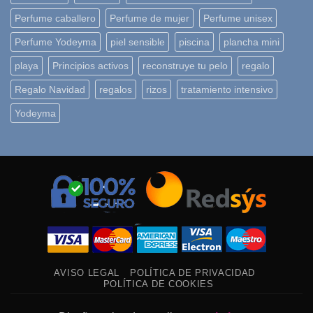
Perfume caballero
Perfume de mujer
Perfume unisex
Perfume Yodeyma
piel sensible
piscina
plancha mini
playa
Principios activos
reconstruye tu pelo
regalo
Regalo Navidad
regalos
rizos
tratamiento intensivo
Yodeyma
AVISO LEGAL
POLÍTICA DE PRIVACIDAD
POLÍTICA DE COOKIES