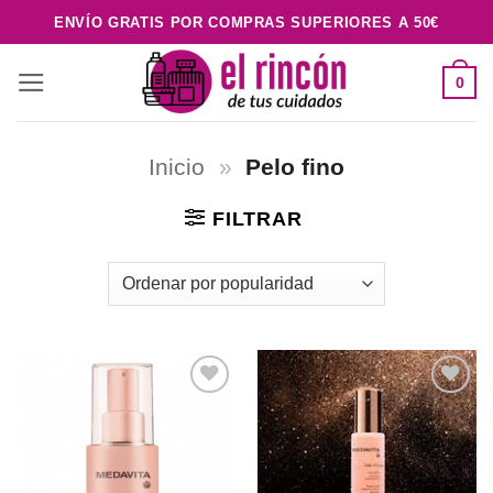
Saltar
ENVÍO GRATIS POR COMPRAS SUPERIORES A 50€
al
contenido
0
Inicio
»
Pelo fino
FILTRAR
Añadir
Añadir
a la
a la
lista de
lista de
deseos
deseos