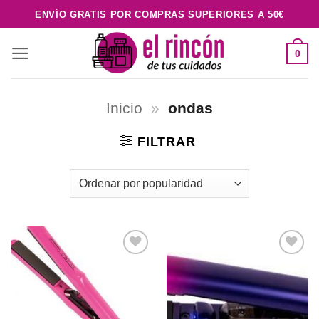
Saltar
ENVÍO GRATIS POR COMPRAS SUPERIORES A 50€
al
contenido
0
Inicio
»
ondas
FILTRAR
Añadir
Añadir
a la
a la
lista de
lista de
deseos
deseos