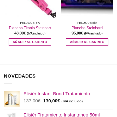
PELUQUERÍA
PELUQUERÍA
Plancha Titanio Steinhart
Plancha Steinhard
48,00
€
95,00
€
(IVA incluido)
(IVA incluido)
AÑADIR AL CARRITO
AÑADIR AL CARRITO
NOVEDADES
Elisièr Instant Bond Tratamiento
El
El
137,00
€
130,00
€
(IVA incluido)
precio
precio
original
actual
Elisièr Tratamiento Instantaneo 50ml