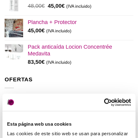
era:
es:
El
El
48,00
€
45,00
€
(IVA incluido)
137,00€.
130,00€.
precio
precio
original
actual
Plancha + Protector
era:
es:
45,00
€
(IVA incluido)
48,00€.
45,00€.
Pack anticaída Locion Concentrée
Medavita
83,50
€
(IVA incluido)
OFERTAS
Elisièr Instant Bond Tratamiento
El
El
137,00
€
130,00
€
(IVA incluido)
precio
precio
original
actual
Esta página web usa cookies
Elisièr Tratamiento Instantaneo 50ml
era:
es:
El
El
48,00
€
45,00
€
Las cookies de este sitio web se usan para personalizar
(IVA incluido)
137,00€.
130,00€.