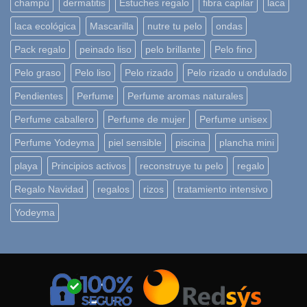
champú
dermatitis
Estuches regalo
fibra capilar
laca
laca ecológica
Mascarilla
nutre tu pelo
ondas
Pack regalo
peinado liso
pelo brillante
Pelo fino
Pelo graso
Pelo liso
Pelo rizado
Pelo rizado u ondulado
Pendientes
Perfume
Perfume aromas naturales
Perfume caballero
Perfume de mujer
Perfume unisex
Perfume Yodeyma
piel sensible
piscina
plancha mini
playa
Principios activos
reconstruye tu pelo
regalo
Regalo Navidad
regalos
rizos
tratamiento intensivo
Yodeyma