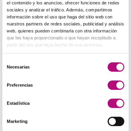
precio
precio
el contenido y los anuncios, ofrecer funciones de redes
original
actual
sociales y analizar el tráfico. Además, compartimos
Paleta de Maquillaje Avon
era:
es:
información sobre el uso que haga del sitio web con
El
El
32,99
€
28,50
€
(IVA incluido)
48,00€.
45,00€.
nuestros partners de redes sociales, publicidad y análisis
precio
precio
web, quienes pueden combinarla con otra información
original
actual
Maquíllate
que les haya proporcionado o que hayan recopilado a
era:
es:
El
El
11,99
€
8,50
€
(IVA incluido)
partir del uso que haya hecho de sus servicios.
32,99€.
28,50€.
precio
precio
original
actual
Selección
era:
es:
MEJOR VALORADOS
Necesarias
de
11,99€.
8,50€.
consentimiento
Pendientes Negro
Preferencias
3,00
€
(IVA incluido)
Estadística
Champú Huile d´etoile
22,50
€
(IVA incluido)
Marketing
Champú Curl Adict Medavita