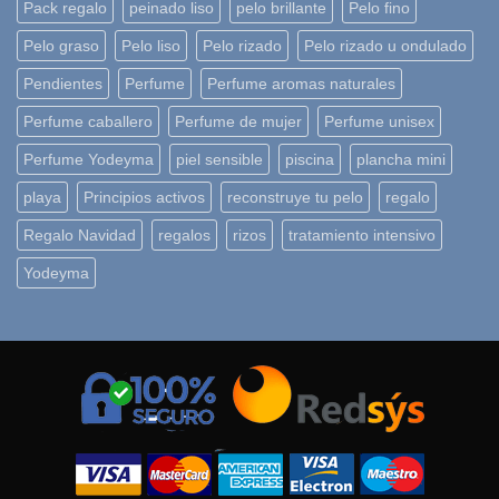
Pack regalo
peinado liso
pelo brillante
Pelo fino
Pelo graso
Pelo liso
Pelo rizado
Pelo rizado u ondulado
Pendientes
Perfume
Perfume aromas naturales
Perfume caballero
Perfume de mujer
Perfume unisex
Perfume Yodeyma
piel sensible
piscina
plancha mini
playa
Principios activos
reconstruye tu pelo
regalo
Regalo Navidad
regalos
rizos
tratamiento intensivo
Yodeyma