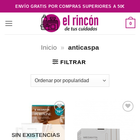
Saltar
ENVÍO GRATIS POR COMPRAS SUPERIORES A 50€
al
contenido
0
Inicio
»
anticaspa
FILTRAR
Añadir
Añadir
a la
a la
lista de
lista de
deseos
deseos
SIN EXISTENCIAS