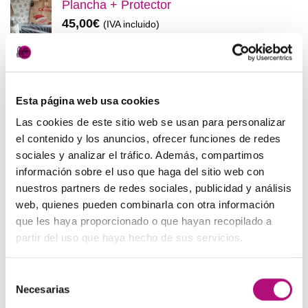
Plancha + Protector
era:
es:
45,00
€
(IVA incluido)
48,00€.
45,00€.
Pack anticaída Locion Concentrée
Medavita
83,50
€
(IVA incluido)
Esta página web usa cookies
Las cookies de este sitio web se usan para personalizar
OFERTAS
el contenido y los anuncios, ofrecer funciones de redes
sociales y analizar el tráfico. Además, compartimos
información sobre el uso que haga del sitio web con
Elisièr Instant Bond Tratamiento
nuestros partners de redes sociales, publicidad y análisis
El
El
137,00
€
130,00
€
(IVA incluido)
web, quienes pueden combinarla con otra información
precio
precio
que les haya proporcionado o que hayan recopilado a
original
actual
Elisièr Tratamiento Instantaneo 50ml
partir del uso que haya hecho de sus servicios.
era:
es:
El
El
48,00
€
45,00
€
(IVA incluido)
137,00€.
130,00€.
precio
precio
Selección
original
actual
Paleta de Maquillaje Avon
Necesarias
de
era:
es:
El
El