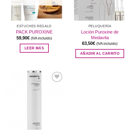
ESTUCHES REGALO
PELUQUERÍA
Loción Puroxine de
PACK PUROXINE
Medavita
59,90
€
(IVA incluido)
63,50
€
(IVA incluido)
LEER MÁS
AÑADIR AL CARRITO
Añadir
a la
lista de
deseos