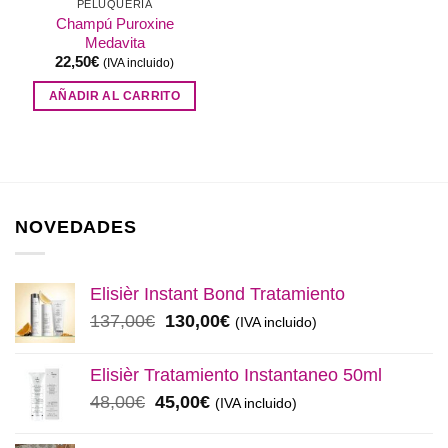
PELUQUERÍA
Champú Puroxine
Medavita
22,50
€
(IVA incluido)
AÑADIR AL CARRITO
NOVEDADES
Elisièr Instant Bond Tratamiento
El
El
137,00
€
130,00
€
(IVA incluido)
precio
precio
original
actual
Elisièr Tratamiento Instantaneo 50ml
era:
es:
El
El
48,00
€
45,00
€
(IVA incluido)
137,00€.
130,00€.
precio
precio
original
actual