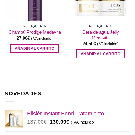
PELUQUERÍA
PELUQUERÍA
Cera de agua Jelly
Champú Prodige Medavita
Medavita
27,90
€
(IVA incluido)
24,50
€
(IVA incluido)
AÑADIR AL CARRITO
AÑADIR AL CARRITO
NOVEDADES
Elisièr Instant Bond Tratamiento
El
El
137,00
€
130,00
€
(IVA incluido)
precio
precio