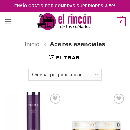
Saltar
ENVÍO GRATIS POR COMPRAS SUPERIORES A 50€
al
contenido
0
Inicio
»
Aceites esenciales
FILTRAR
Añadir
Añadir
a la
a la
lista de
lista de
deseos
deseos