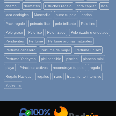
champú
dermatitis
Estuches regalo
fibra capilar
laca
laca ecológica
Mascarilla
nutre tu pelo
ondas
Pack regalo
peinado liso
pelo brillante
Pelo fino
Pelo graso
Pelo liso
Pelo rizado
Pelo rizado u ondulado
Pendientes
Perfume
Perfume aromas naturales
Perfume caballero
Perfume de mujer
Perfume unisex
Perfume Yodeyma
piel sensible
piscina
plancha mini
playa
Principios activos
reconstruye tu pelo
regalo
Regalo Navidad
regalos
rizos
tratamiento intensivo
Yodeyma