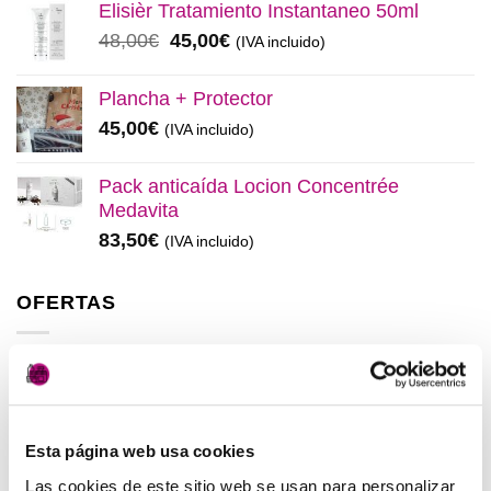
original
actual
Elisièr Tratamiento Instantaneo 50ml
era:
es:
El
El
48,00
€
45,00
€
(IVA incluido)
137,00€.
130,00€.
precio
precio
original
actual
Plancha + Protector
era:
es:
45,00
€
(IVA incluido)
48,00€.
45,00€.
Pack anticaída Locion Concentrée
Medavita
83,50
€
(IVA incluido)
OFERTAS
Elisièr Instant Bond Tratamiento
El
El
137,00
€
130,00
€
(IVA incluido)
precio
precio
Esta página web usa cookies
original
actual
Elisièr Tratamiento Instantaneo 50ml
era:
es:
Las cookies de este sitio web se usan para personalizar