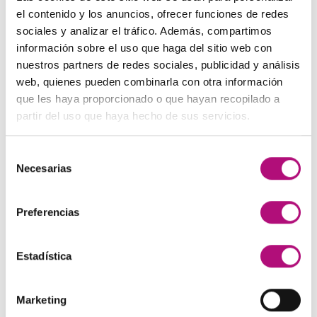
El
El
48,00
€
45,00
€
(IVA incluido)
137,00€.
130,00€.
el contenido y los anuncios, ofrecer funciones de redes
precio
precio
sociales y analizar el tráfico. Además, compartimos
original
actual
Paleta de Maquillaje Avon
información sobre el uso que haga del sitio web con
era:
es:
El
El
32,99
€
28,50
€
(IVA incluido)
nuestros partners de redes sociales, publicidad y análisis
48,00€.
45,00€.
precio
precio
web, quienes pueden combinarla con otra información
original
actual
Maquíllate
que les haya proporcionado o que hayan recopilado a
era:
es:
El
El
11,99
€
8,50
€
partir del uso que haya hecho de sus servicios.
(IVA incluido)
32,99€.
28,50€.
precio
precio
original
actual
Selección
era:
es:
MEJOR VALORADOS
Necesarias
de
11,99€.
8,50€.
consentimiento
Preferencias
Pendientes Negro
3,00
€
(IVA incluido)
Estadística
Champú Huile d´etoile
22,50
€
(IVA incluido)
Marketing