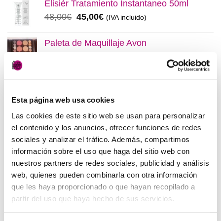
Elisièr Tratamiento Instantaneo 50ml
era:
es:
El
El
48,00
€
45,00
€
(IVA incluido)
137,00€.
130,00€.
precio
precio
original
actual
Paleta de Maquillaje Avon
era:
es:
El
El
32,99
€
28,50
€
(IVA incluido)
48,00€.
45,00€.
precio
precio
original
actual
Maquíllate
era:
es:
El
El
11,99
€
8,50
€
(IVA incluido)
Esta página web usa cookies
32,99€.
28,50€.
precio
precio
Las cookies de este sitio web se usan para personalizar
original
actual
el contenido y los anuncios, ofrecer funciones de redes
era:
es:
MEJOR VALORADOS
sociales y analizar el tráfico. Además, compartimos
11,99€.
8,50€.
información sobre el uso que haga del sitio web con
nuestros partners de redes sociales, publicidad y análisis
Pendientes Negro
web, quienes pueden combinarla con otra información
3,00
€
(IVA incluido)
que les haya proporcionado o que hayan recopilado a
partir del uso que haya hecho de sus servicios.
Champú Huile d´etoile
22,50
€
(IVA incluido)