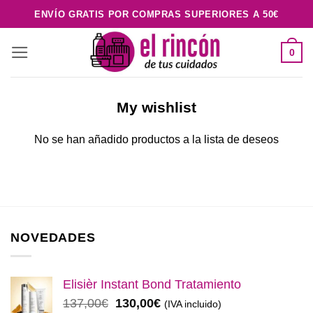
Saltar
ENVÍO GRATIS POR COMPRAS SUPERIORES A 50€
al
contenido
0
My wishlist
No se han añadido productos a la lista de deseos
NOVEDADES
Elisièr Instant Bond Tratamiento
El
El
137,00
€
130,00
€
(IVA incluido)