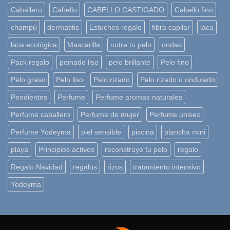
Caballero
Cabello
CABELLO CASTIGADO
Cabello fino
champú
dermatitis
Estuches regalo
fibra capilar
laca
laca ecológica
Mascarilla
nutre tu pelo
ondas
Pack regalo
peinado liso
pelo brillante
Pelo fino
Pelo graso
Pelo liso
Pelo rizado
Pelo rizado u ondulado
Pendientes
Perfume
Perfume aromas naturales
Perfume caballero
Perfume de mujer
Perfume unisex
Perfume Yodeyma
piel sensible
piscina
plancha mini
playa
Principios activos
reconstruye tu pelo
regalo
Regalo Navidad
regalos
rizos
tratamiento intensivo
Yodeyma