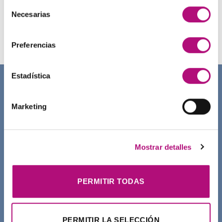
Selección
Necesarias
de
Champú Curl Adict Medavita
consentimiento
21,50
€
(IVA incluido)
Preferencias
Estadística
SOBRE NOSOTROS
Marketing
Mostrar detalles
PERMITIR TODAS
PERMITIR LA SELECCIÓN