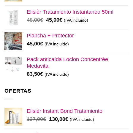
precio
precio
original
actual
Elisièr Tratamiento Instantaneo 50ml
era:
es:
El
El
48,00
€
45,00
€
(IVA incluido)
137,00€.
130,00€.
precio
precio
original
actual
Plancha + Protector
era:
es:
45,00
€
(IVA incluido)
48,00€.
45,00€.
Pack anticaída Locion Concentrée
Medavita
83,50
€
(IVA incluido)
OFERTAS
Elisièr Instant Bond Tratamiento
El
El
137,00
€
130,00
€
(IVA incluido)
precio
precio
original
actual