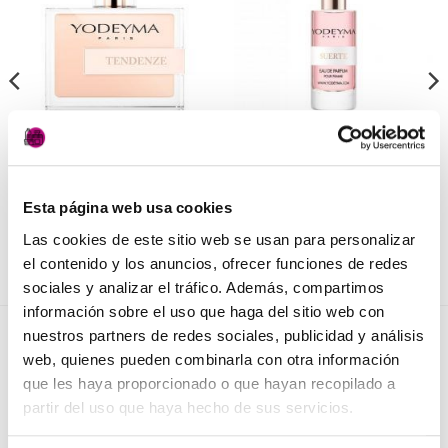
a la
a la
lista de
lista de
deseos
deseos
PERFUMES MUJER
PERFUMES MUJER
Tendenze de Yodeyma
Suerte de Yodeyma
27,50
€
7,50
€
(IVA incluido)
(IVA incluido)
Esta página web usa cookies
AÑADIR AL CARRITO
AÑADIR AL CARRITO
Las cookies de este sitio web se usan para personalizar
el contenido y los anuncios, ofrecer funciones de redes
sociales y analizar el tráfico. Además, compartimos
información sobre el uso que haga del sitio web con
nuestros partners de redes sociales, publicidad y análisis
NOVEDADES
web, quienes pueden combinarla con otra información
que les haya proporcionado o que hayan recopilado a
partir del uso que haya hecho de sus servicios.
Elisièr Instant Bond Tratamiento
El
El
137,00
€
130,00
€
(IVA incluido)