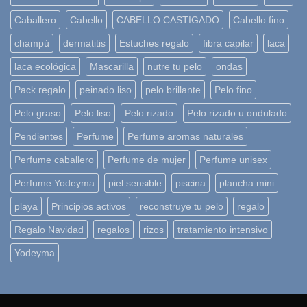
Caballero
Cabello
CABELLO CASTIGADO
Cabello fino
champú
dermatitis
Estuches regalo
fibra capilar
laca
laca ecológica
Mascarilla
nutre tu pelo
ondas
Pack regalo
peinado liso
pelo brillante
Pelo fino
Pelo graso
Pelo liso
Pelo rizado
Pelo rizado u ondulado
Pendientes
Perfume
Perfume aromas naturales
Perfume caballero
Perfume de mujer
Perfume unisex
Perfume Yodeyma
piel sensible
piscina
plancha mini
playa
Principios activos
reconstruye tu pelo
regalo
Regalo Navidad
regalos
rizos
tratamiento intensivo
Yodeyma