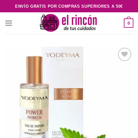
Saltar
ENVÍO GRATIS POR COMPRAS SUPERIORES A 50€
al
contenido
0
Añadir
a la
lista de
deseos