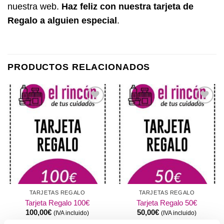
nuestra web.
Haz feliz con nuestra tarjeta de
Regalo a alguien especial
.
PRODUCTOS RELACIONADOS
Añadir
Añadir
a la
a la
lista de
lista de
deseos
deseos
TARJETAS REGALO
TARJETAS REGALO
Tarjeta Regalo 100€
Tarjeta Regalo 50€
100,00
€
50,00
€
(IVA incluido)
(IVA incluido)