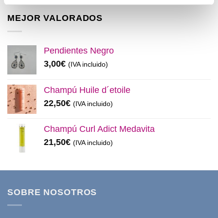
original
actual
era:
es:
MEJOR VALORADOS
11,99€.
8,50€.
Pendientes Negro
3,00
€
(IVA incluido)
Champú Huile d´etoile
22,50
€
(IVA incluido)
Champú Curl Adict Medavita
21,50
€
(IVA incluido)
SOBRE NOSOTROS