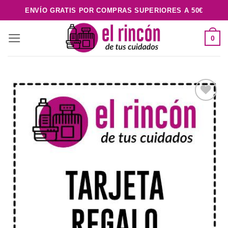
Saltar
ENVÍO GRATIS POR COMPRAS SUPERIORES A 50€
al
contenido
0
Añadir
a la
lista de
deseos