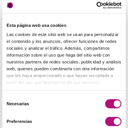
AÑADIR AL CARRITO
AÑADIR AL CARRITO
Esta página web usa cookies
NOVEDADES
Las cookies de este sitio web se usan para personalizar
el contenido y los anuncios, ofrecer funciones de redes
sociales y analizar el tráfico. Además, compartimos
Elisièr Instant Bond Tratamiento
información sobre el uso que haga del sitio web con
El
El
137,00
€
130,00
€
(IVA incluido)
nuestros partners de redes sociales, publicidad y análisis
precio
precio
web, quienes pueden combinarla con otra información
original
actual
Elisièr Tratamiento Instantaneo 50ml
que les haya proporcionado o que hayan recopilado a
era:
es:
El
El
48,00
€
45,00
€
partir del uso que haya hecho de sus servicios.
(IVA incluido)
137,00€.
130,00€.
precio
precio
original
actual
Plancha + Protector
Selección
era:
es:
Necesarias
45,00
€
de
(IVA incluido)
48,00€.
45,00€.
consentimiento
Pack anticaída Locion Concentrée
Preferencias
Medavita