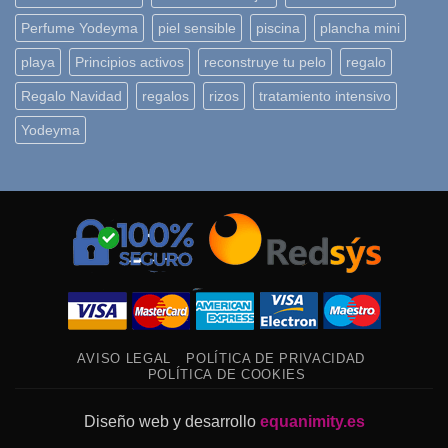
Perfume Yodeyma
piel sensible
piscina
plancha mini
playa
Principios activos
reconstruye tu pelo
regalo
Regalo Navidad
regalos
rizos
tratamiento intensivo
Yodeyma
AVISO LEGAL
POLÍTICA DE PRIVACIDAD
POLÍTICA DE COOKIES
Diseño web y desarrollo
equanimity.es