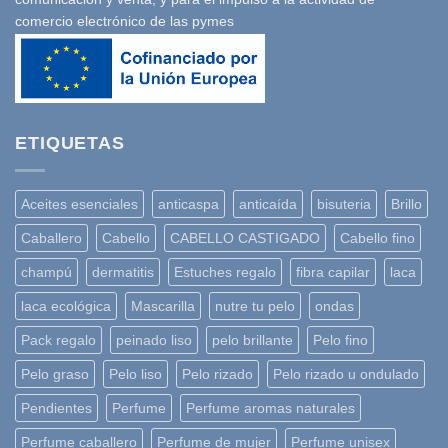
comercio electrónico de las pymes
ETIQUETAS
Aceites esenciales
anticaspa
anticaída
bisuteria
Brillo
Caballero
Cabello
CABELLO CASTIGADO
Cabello fino
champú
dermatitis
Estuches regalo
fibra capilar
laca
laca ecológica
Mascarilla
nutre tu pelo
ondas
Pack regalo
peinado liso
pelo brillante
Pelo fino
Pelo graso
Pelo liso
Pelo rizado
Pelo rizado u ondulado
Pendientes
Perfume
Perfume aromas naturales
Perfume caballero
Perfume de mujer
Perfume unisex