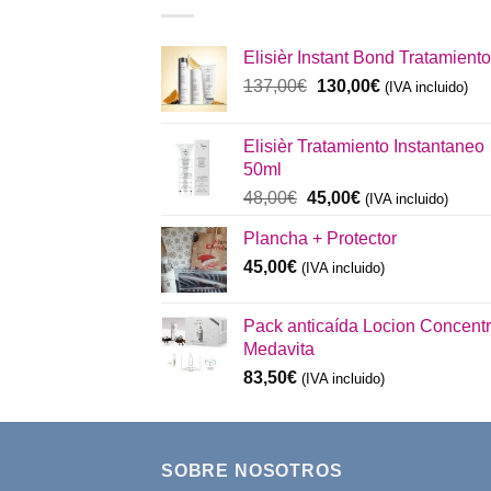
Elisièr Instant Bond Tratamiento
El
El
137,00
€
130,00
€
(IVA incluido)
precio
precio
original
actual
Elisièr Tratamiento Instantaneo
era:
es:
50ml
137,00€.
130,00€.
El
El
48,00
€
45,00
€
(IVA incluido)
precio
precio
Plancha + Protector
original
actual
era:
es:
45,00
€
(IVA incluido)
48,00€.
45,00€.
Pack anticaída Locion Concent
Medavita
83,50
€
(IVA incluido)
SOBRE NOSOTROS