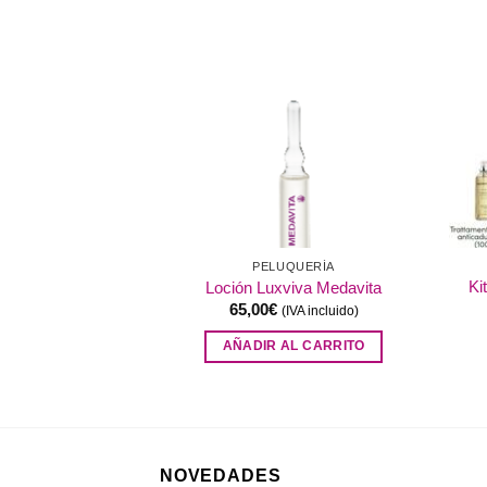
Añadir
Añadir
a la
a la
lista de
lista de
deseos
deseos
QUERÍA
PELUQUERÍA
Ki
Refibre Medavita
Loción Luxviva Medavita
65,00
€
IVA incluido)
(IVA incluido)
AL CARRITO
AÑADIR AL CARRITO
NOVEDADES