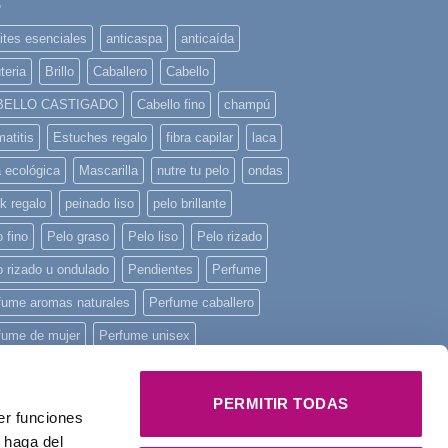
ites esenciales
anticaspa
anticaída
teria
Brillo
Caballero
Cabello
BELLO CASTIGADO
Cabello fino
champú
atitis
Estuches regalo
fibra capilar
laca
a ecológica
Mascarilla
nutre tu pelo
ondas
k regalo
peinado liso
pelo brillante
 fino
Pelo graso
Pelo liso
Pelo rizado
o rizado u ondulado
Pendientes
Perfume
fume aromas naturales
Perfume caballero
fume de mujer
Perfume unisex
fume Yodeyma
piel sensible
piscina
ncha mini
playa
Principios activos
PERMITIR TODAS
er funciones
onstruye tu pelo
regalo
Regalo Navidad
 haga del