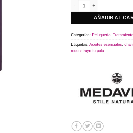
Champú Prodige Medavita ca
AÑADIR AL CA
Categorías:
Peluquería
,
Tratamiento
Etiquetas:
Aceites esenciales
,
cham
reconstruye tu pelo