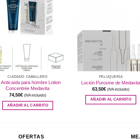
Añadir
Aña
a la
a l
lista de
lista
deseos
des
CUIDADO CABALLERO
PELUQUERÍA
t Anticaída para hombre Lotion
Loción Puroxine de Medavit
Concentrée Medavita
63,50
€
(IVA incluido)
74,50
€
(IVA incluido)
AÑADIR AL CARRITO
AÑADIR AL CARRITO
OFERTAS
ME