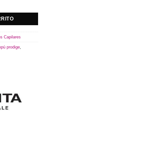
ntidad
RRITO
s Capilares
pú prodige
,