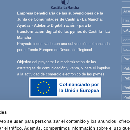
Ace
Empresa beneficiaria de las subvenciones de la
Junta de Comunidades de Castilla - La Mancha:
bisu
Ayudas - Adelante Digitalización - para la
CA
transformación digital de las pymes de Castilla - La
Mancha
derm
Proyecto incentivado con una subvención cofinanciada
lac
por el Fondo Europeo de Desarrollo Regional
Pac
Objetivo del proyecto: La modernización de las
estrategias de comunicación y venta, y para el impulso
Pelo
a la actividad de comercio electrónico de las pymes
Pel
Per
Per
Per
ies
pla
web se usan para personalizar el contenido y los anuncios, ofrec
rec
ar el tráfico. Además, compartimos información sobre el uso que