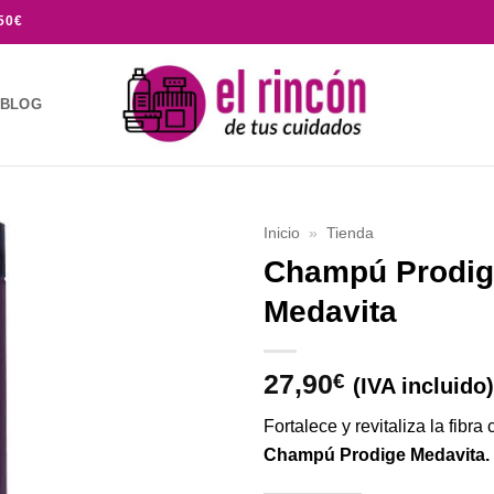
50€
BLOG
Inicio
»
Tienda
Champú Prodig
Añadir
Medavita
a la
lista de
deseos
27,90
€
(IVA incluido)
Fortalece y revitaliza la fibra 
Champú Prodige Medavita.