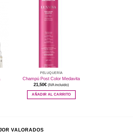
dir
Añadir
a
a la
 de
lista de
eos
deseos
PELUQUERÍA
a
Champú Post Color Medavita
21,50
€
(IVA incluido)
AÑADIR AL CARRITO
JOR VALORADOS