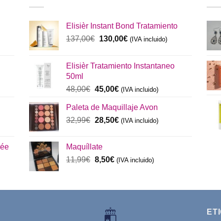
Elisièr Instant Bond Tratamiento
El
El
137,00
€
130,00
€
(IVA incluido)
precio
precio
original
actual
Elisièr Tratamiento Instantaneo
era:
es:
50ml
137,00€.
130,00€.
El
El
48,00
€
45,00
€
(IVA incluido)
precio
precio
Paleta de Maquillaje Avon
original
actual
era:
El
es:
El
32,99
€
28,50
€
(IVA incluido)
48,00€.
precio
45,00€.
precio
original
actual
rée
Maquíllate
era:
es:
El
El
11,99
€
8,50
€
32,99€.
(IVA incluido)
28,50€.
precio
precio
original
actual
era:
es:
11,99€.
8,50€.
ET