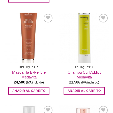
Añadir
Añadir
a la
a la
lista de
lista de
deseos
deseos
PELUQUERÍA
PELUQUERÍA
Mascarilla B-Refibre
Champú Curl Addict
Medavita
Medavita
24,50
€
21,50
€
(IVA incluido)
(IVA incluido)
AÑADIR AL CARRITO
AÑADIR AL CARRITO