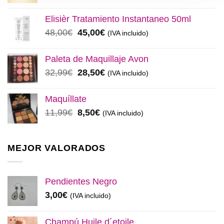
precio
precio
original
actual
Elisièr Tratamiento Instantaneo 50ml
era:
es:
El
El
48,00
€
45,00
€
(IVA incluido)
137,00€.
130,00€.
precio
precio
original
actual
Paleta de Maquillaje Avon
era:
es:
El
El
32,99
€
28,50
€
(IVA incluido)
48,00€.
45,00€.
precio
precio
original
actual
Maquíllate
era:
es:
El
El
11,99
€
8,50
€
(IVA incluido)
32,99€.
28,50€.
precio
precio
original
actual
era:
es:
MEJOR VALORADOS
11,99€.
8,50€.
Pendientes Negro
3,00
€
(IVA incluido)
Champú Huile d´etoile