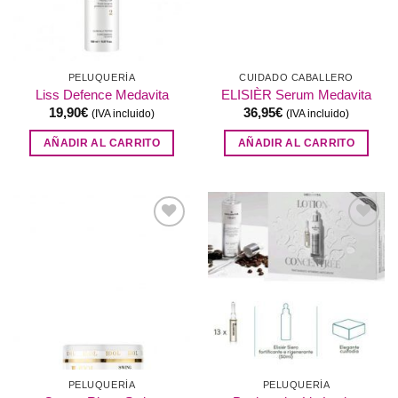
PELUQUERÍA
CUIDADO CABALLERO
Liss Defence Medavita
ELISIÈR Serum Medavita
19,90
€
36,95
€
(IVA incluido)
(IVA incluido)
AÑADIR AL CARRITO
AÑADIR AL CARRITO
Añadir
Añadir
a la
a la
lista de
lista de
deseos
deseos
PELUQUERÍA
PELUQUERÍA