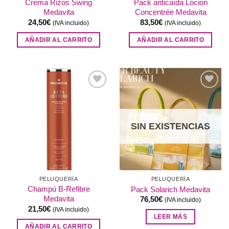
Crema Rizos Swing
Pack anticaída Locion
Medavita
Concentrée Medavita
24,50
€
83,50
€
(IVA incluido)
(IVA incluido)
AÑADIR AL CARRITO
AÑADIR AL CARRITO
Añadir
Añadir
a la
a la
lista de
lista de
deseos
deseos
SIN EXISTENCIAS
PELUQUERÍA
PELUQUERÍA
Champú B-Refibre
Pack Solarich Medavita
Medavita
76,50
€
(IVA incluido)
21,50
€
(IVA incluido)
LEER MÁS
AÑADIR AL CARRITO