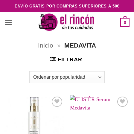
Saltar
ENVÍO GRATIS POR COMPRAS SUPERIORES A 50€
al
contenido
0
Inicio
»
MEDAVITA
FILTRAR
Añadir
Añadir
a la
a la
lista de
lista de
deseos
deseos