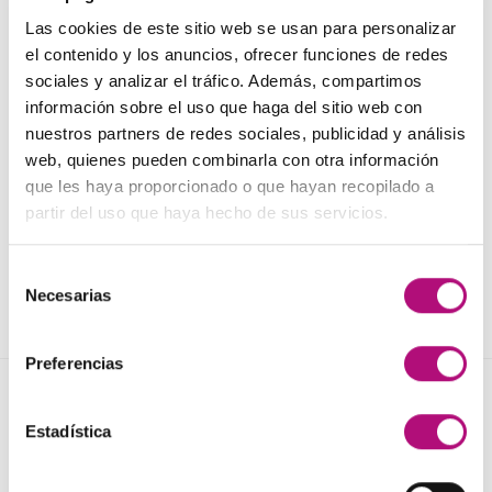
Las cookies de este sitio web se usan para personalizar
el contenido y los anuncios, ofrecer funciones de redes
sociales y analizar el tráfico. Además, compartimos
información sobre el uso que haga del sitio web con
PELUQUERÍA
TRATAMIENTOS CAPILARES
Mascarilla choise
Peeling CUTIS PURA
nuestros partners de redes sociales, publicidad y análisis
MEDAVITA Roja
Medavita
web, quienes pueden combinarla con otra información
24,50
€
28,90
€
(IVA incluido)
(IVA incluido)
que les haya proporcionado o que hayan recopilado a
partir del uso que haya hecho de sus servicios.
AÑADIR AL CARRITO
AÑADIR AL CARRITO
Selección
Necesarias
1
2
3
4
5
6
7
de
consentimiento
Preferencias
NOVEDADES
Estadística
Elisièr Instant Bond Tratamiento