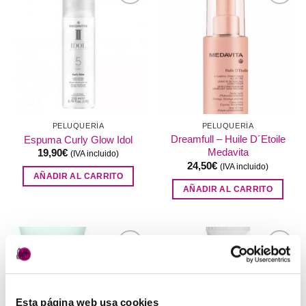
Añadir
Añadir
a la
a la
lista de
lista de
deseos
deseos
PELUQUERÍA
PELUQUERÍA
Dreamfull – Huile D´Etoile
Espuma Curly Glow Idol
Medavita
19,90
€
(IVA incluido)
24,50
€
(IVA incluido)
AÑADIR AL CARRITO
AÑADIR AL CARRITO
Añadir
Añadir
a la
a la
lista de
lista de
deseos
deseos
Esta página web usa cookies