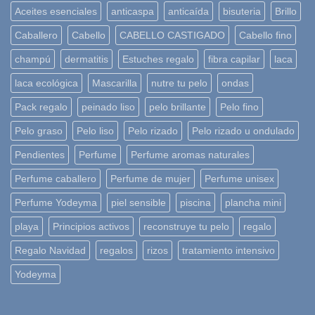
Aceites esenciales
anticaspa
anticaída
bisuteria
Brillo
Caballero
Cabello
CABELLO CASTIGADO
Cabello fino
champú
dermatitis
Estuches regalo
fibra capilar
laca
laca ecológica
Mascarilla
nutre tu pelo
ondas
Pack regalo
peinado liso
pelo brillante
Pelo fino
Pelo graso
Pelo liso
Pelo rizado
Pelo rizado u ondulado
Pendientes
Perfume
Perfume aromas naturales
Perfume caballero
Perfume de mujer
Perfume unisex
Perfume Yodeyma
piel sensible
piscina
plancha mini
playa
Principios activos
reconstruye tu pelo
regalo
Regalo Navidad
regalos
rizos
tratamiento intensivo
Yodeyma