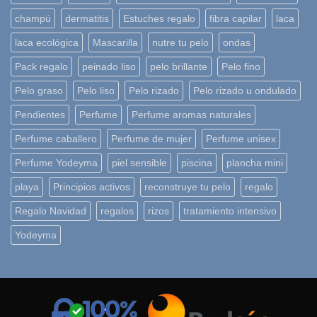
champú
dermatitis
Estuches regalo
fibra capilar
laca
laca ecológica
Mascarilla
nutre tu pelo
ondas
Pack regalo
peinado liso
pelo brillante
Pelo fino
Pelo graso
Pelo liso
Pelo rizado
Pelo rizado u ondulado
Pendientes
Perfume
Perfume aromas naturales
Perfume caballero
Perfume de mujer
Perfume unisex
Perfume Yodeyma
piel sensible
piscina
plancha mini
playa
Principios activos
reconstruye tu pelo
regalo
Regalo Navidad
regalos
rizos
tratamiento intensivo
Yodeyma