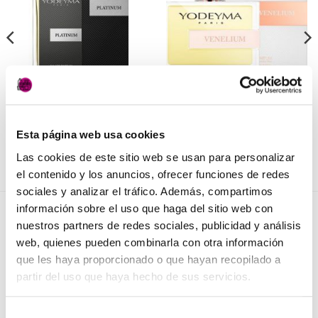
lista de
lista de
deseos
deseos
PERFUMERÍA
PERFUMERÍA
Platinum de Yodeyma
Venelium de Yodeyma
16,50
€
27,50
€
(IVA incluido)
(IVA incluido)
Esta página web usa cookies
AÑADIR AL CARRITO
AÑADIR AL CARRITO
Las cookies de este sitio web se usan para personalizar
el contenido y los anuncios, ofrecer funciones de redes
sociales y analizar el tráfico. Además, compartimos
información sobre el uso que haga del sitio web con
NOVEDADES
nuestros partners de redes sociales, publicidad y análisis
web, quienes pueden combinarla con otra información
que les haya proporcionado o que hayan recopilado a
Elisièr Instant Bond Tratamiento
partir del uso que haya hecho de sus servicios.
El
El
137,00
€
130,00
€
(IVA incluido)
precio
precio
Selección