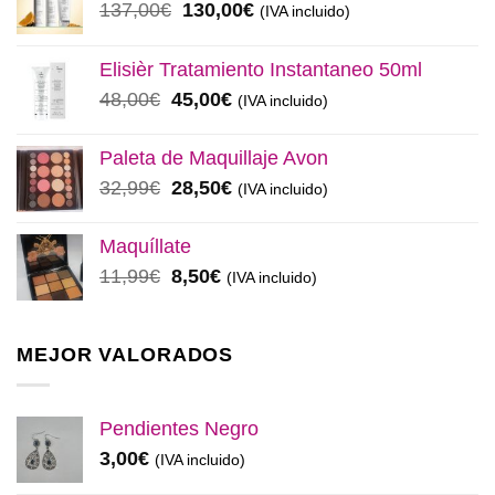
El
El
137,00
€
130,00
€
(IVA incluido)
precio
precio
original
actual
Elisièr Tratamiento Instantaneo 50ml
era:
es:
El
El
48,00
€
45,00
€
(IVA incluido)
137,00€.
130,00€.
precio
precio
original
actual
Paleta de Maquillaje Avon
era:
es:
El
El
32,99
€
28,50
€
(IVA incluido)
48,00€.
45,00€.
precio
precio
original
actual
Maquíllate
era:
es:
El
El
11,99
€
8,50
€
(IVA incluido)
32,99€.
28,50€.
precio
precio
original
actual
era:
es:
MEJOR VALORADOS
11,99€.
8,50€.
Pendientes Negro
3,00
€
(IVA incluido)