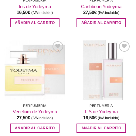
PERFUMERÍA
PERFUMERÍA
Iris de Yodeyma
Caribbean Yodeyma
16,50
€
27,50
€
(IVA incluido)
(IVA incluido)
AÑADIR AL CARRITO
AÑADIR AL CARRITO
Añadir
Añadir
a la
a la
lista de
lista de
deseos
deseos
PERFUMERÍA
PERFUMERÍA
Venelium de Yodeyma
LIS de Yodeyma
27,50
€
16,50
€
(IVA incluido)
(IVA incluido)
AÑADIR AL CARRITO
AÑADIR AL CARRITO