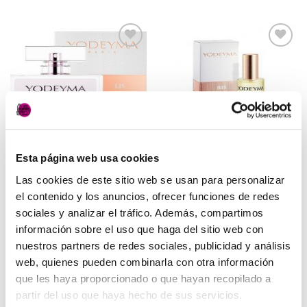
Añadir
Añadir
a la
a la
lista de
lista de
deseos
deseos
Esta página web usa cookies
PERFUMERÍA
PERFUMERÍA
Las cookies de este sitio web se usan para personalizar
LIS YODEYMA
Iris de Yodeyma
27,50
€
7,50
€
el contenido y los anuncios, ofrecer funciones de redes
(IVA incluido)
(IVA incluido)
sociales y analizar el tráfico. Además, compartimos
AÑADIR AL CARRITO
AÑADIR AL CARRITO
información sobre el uso que haga del sitio web con
nuestros partners de redes sociales, publicidad y análisis
web, quienes pueden combinarla con otra información
que les haya proporcionado o que hayan recopilado a
partir del uso que haya hecho de sus servicios.
Añadir
a la