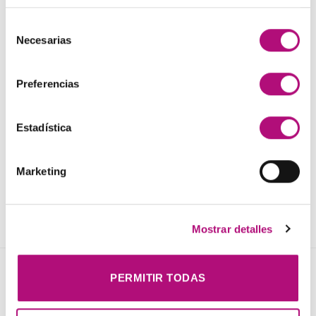
lista de
deseos
Selección
Necesarias
de
consentimiento
Preferencias
PERFUMERÍA
Iris de Yodeyma
Estadística
27,50
€
(IVA incluido)
AÑADIR AL CARRITO
Marketing
1
2
3
4
…
7
8
9
Mostrar detalles
PERMITIR TODAS
NOVEDADES