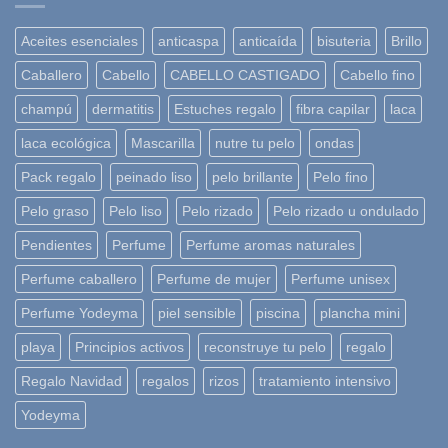
Aceites esenciales
anticaspa
anticaída
bisuteria
Brillo
Caballero
Cabello
CABELLO CASTIGADO
Cabello fino
champú
dermatitis
Estuches regalo
fibra capilar
laca
laca ecológica
Mascarilla
nutre tu pelo
ondas
Pack regalo
peinado liso
pelo brillante
Pelo fino
Pelo graso
Pelo liso
Pelo rizado
Pelo rizado u ondulado
Pendientes
Perfume
Perfume aromas naturales
Perfume caballero
Perfume de mujer
Perfume unisex
Perfume Yodeyma
piel sensible
piscina
plancha mini
playa
Principios activos
reconstruye tu pelo
regalo
Regalo Navidad
regalos
rizos
tratamiento intensivo
Yodeyma