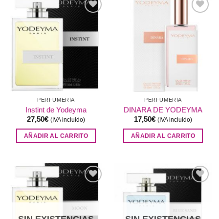
Añadir
Añadir
a la
a la
lista de
lista de
deseos
deseos
PERFUMERÍA
PERFUMERÍA
Instint de Yodeyma
DINARA DE YODEYMA
27,50
€
17,50
€
(IVA incluido)
(IVA incluido)
AÑADIR AL CARRITO
AÑADIR AL CARRITO
Añadir
Añadir
a la
a la
lista de
lista de
deseos
deseos
SIN EXISTENCIAS
SIN EXISTENCIAS