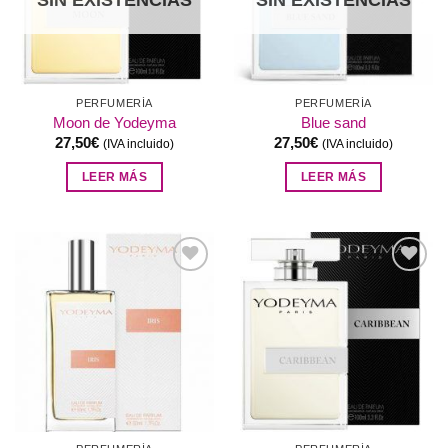
PERFUMERÍA
PERFUMERÍA
Moon de Yodeyma
Blue sand
27,50
€
27,50
€
(IVA incluido)
(IVA incluido)
LEER MÁS
LEER MÁS
Añadir
Añadir
a la
a la
lista de
lista de
deseos
deseos