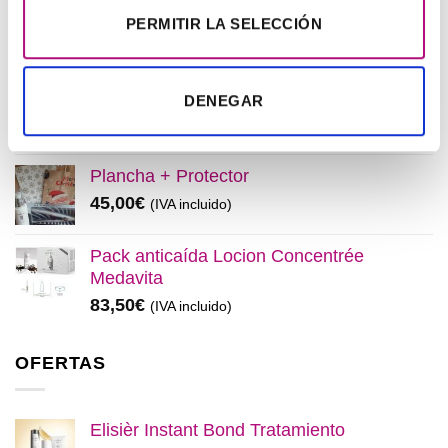
Elisièr Instant Bond Tratamiento
PERMITIR LA SELECCIÓN
El
El
137,00
€
130,00
€
(IVA incluido)
precio
precio
original
actual
Elisièr Tratamiento Instantaneo 50ml
DENEGAR
era:
es:
El
El
48,00
€
45,00
€
(IVA incluido)
137,00€.
130,00€.
precio
precio
original
actual
Plancha + Protector
era:
es:
45,00
€
(IVA incluido)
48,00€.
45,00€.
Pack anticaída Locion Concentrée
Medavita
83,50
€
(IVA incluido)
OFERTAS
Elisièr Instant Bond Tratamiento