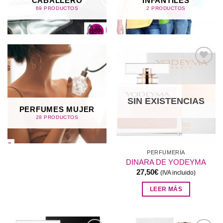
CABALLERO
INFANTILES
69 PRODUCTOS
2 PRODUCTOS
Añadir
a la
lista de
deseos
SIN EXISTENCIAS
PERFUMES MUJER
28 PRODUCTOS
PERFUMERÍA
DINARA DE YODEYMA
27,50
€
(IVA incluido)
LEER MÁS