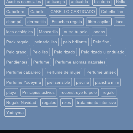
Aceites esenciales
anticaspa
anticaída
bisuteria
Brillo
Caballero
Cabello
CABELLO CASTIGADO
Cabello fino
champú
dermatitis
Estuches regalo
fibra capilar
laca
laca ecológica
Mascarilla
nutre tu pelo
ondas
Pack regalo
peinado liso
pelo brillante
Pelo fino
Pelo graso
Pelo liso
Pelo rizado
Pelo rizado u ondulado
Pendientes
Perfume
Perfume aromas naturales
Perfume caballero
Perfume de mujer
Perfume unisex
Perfume Yodeyma
piel sensible
piscina
plancha mini
playa
Principios activos
reconstruye tu pelo
regalo
Regalo Navidad
regalos
rizos
tratamiento intensivo
Yodeyma