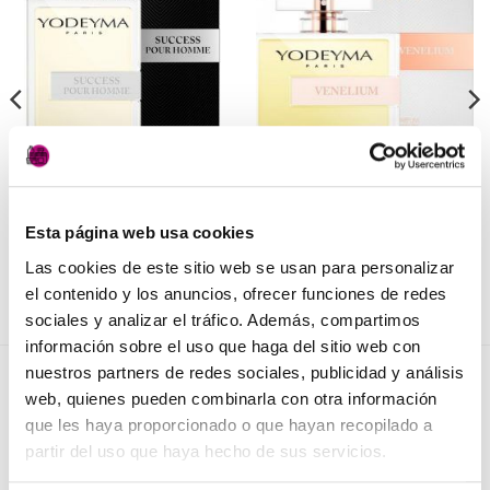
Añadir
Añadir
a la
a la
lista de
lista de
deseos
deseos
PERFUMERÍA
PERFUMERÍA
Sucess Pour Homme
Venelium de Yodeyma
Yodeyma
27,50
€
(IVA incluido)
Esta página web usa cookies
27,50
€
(IVA incluido)
AÑADIR AL CARRITO
Las cookies de este sitio web se usan para personalizar
AÑADIR AL CARRITO
el contenido y los anuncios, ofrecer funciones de redes
sociales y analizar el tráfico. Además, compartimos
información sobre el uso que haga del sitio web con
nuestros partners de redes sociales, publicidad y análisis
NOVEDADES
web, quienes pueden combinarla con otra información
que les haya proporcionado o que hayan recopilado a
partir del uso que haya hecho de sus servicios.
Elisièr Instant Bond Tratamiento