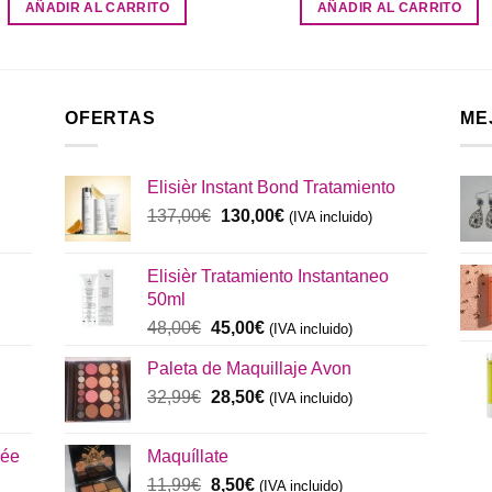
AÑADIR AL CARRITO
AÑADIR AL CARRITO
OFERTAS
ME
Elisièr Instant Bond Tratamiento
El
El
137,00
€
130,00
€
(IVA incluido)
precio
precio
original
actual
Elisièr Tratamiento Instantaneo
era:
es:
50ml
137,00€.
130,00€.
El
El
48,00
€
45,00
€
(IVA incluido)
precio
precio
Paleta de Maquillaje Avon
original
actual
era:
El
es:
El
32,99
€
28,50
€
(IVA incluido)
48,00€.
precio
45,00€.
precio
original
actual
rée
Maquíllate
era:
es:
El
El
11,99
€
8,50
€
32,99€.
(IVA incluido)
28,50€.