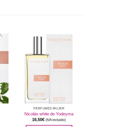
dir
Añadir
a
a la
 de
lista de
eos
deseos
PERFUMES MUJER
Nicolás white de Yodeyma
16,50
€
(IVA incluido)