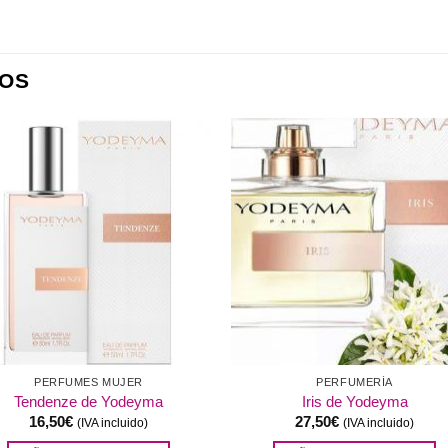
OS
Añadir
Aña
a la
a l
lista de
lista
deseos
des
PERFUMES MUJER
PERFUMERÍA
Tendenze de Yodeyma
Iris de Yodeyma
16,50
€
27,50
€
(IVA incluido)
(IVA incluido)