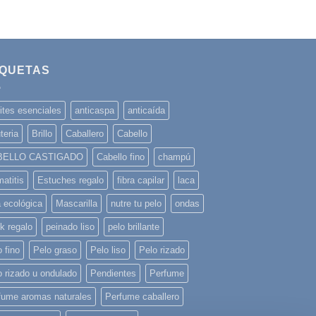
IQUETAS
ites esenciales
anticaspa
anticaída
teria
Brillo
Caballero
Cabello
BELLO CASTIGADO
Cabello fino
champú
atitis
Estuches regalo
fibra capilar
laca
a ecológica
Mascarilla
nutre tu pelo
ondas
k regalo
peinado liso
pelo brillante
 fino
Pelo graso
Pelo liso
Pelo rizado
o rizado u ondulado
Pendientes
Perfume
fume aromas naturales
Perfume caballero