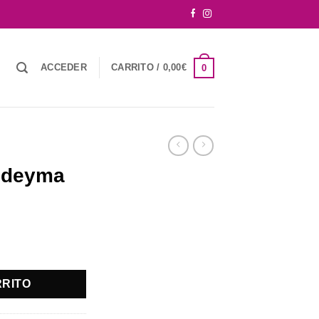
ACCEDER
CARRITO /
0,00
€
0
odeyma
ad
RRITO