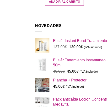
R MÁS
AÑADIR AL CARRITO
NOVEDADES
Elisièr Instant Bond Tratamiento
El
El
137,00
€
130,00
€
(IVA incluido)
precio
precio
original
actual
Elisièr Tratamiento Instantaneo
era:
es:
50ml
137,00€.
130,00€.
El
El
48,00
€
45,00
€
(IVA incluido)
precio
precio
Plancha + Protector
original
actual
era:
es:
45,00
€
(IVA incluido)
48,00€.
45,00€.
Pack anticaída Locion Concent
Medavita