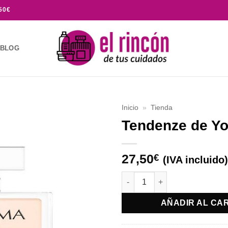
50€
BLOG
Inicio
»
Tienda
Tendenze de Y
Añadir
a la
lista de
27,50
€
(IVA incluido)
deseos
Tendenze de Yodeyma cantid
AÑADIR AL CA