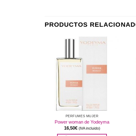
PRODUCTOS RELACIONAD
Añadir
Añadir
a la
a la
lista de
lista de
deseos
deseos
STENCIAS
UMERÍA
PERFUMES MUJER
E YODEYMA
Power woman de Yodeyma
16,50
€
IVA incluido)
(IVA incluido)