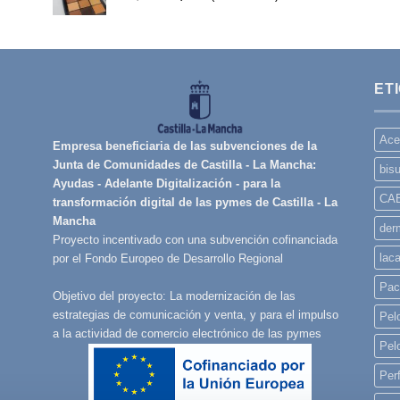
precio
precio
original
actual
era:
es:
11,99€.
8,50€.
ET
Ace
Empresa beneficiaria de las subvenciones de la
Junta de Comunidades de Castilla - La Mancha:
bisu
Ayudas - Adelante Digitalización - para la
CA
transformación digital de las pymes de Castilla - La
Mancha
derm
Proyecto incentivado con una subvención cofinanciada
lac
por el Fondo Europeo de Desarrollo Regional
Pac
Objetivo del proyecto: La modernización de las
estrategias de comunicación y venta, y para el impulso
Pelo
a la actividad de comercio electrónico de las pymes
Pel
Per