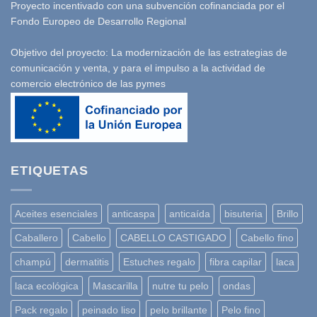
Proyecto incentivado con una subvención cofinanciada por el
Fondo Europeo de Desarrollo Regional
Objetivo del proyecto: La modernización de las estrategias de
comunicación y venta, y para el impulso a la actividad de
comercio electrónico de las pymes
ETIQUETAS
Aceites esenciales
anticaspa
anticaída
bisuteria
Brillo
Caballero
Cabello
CABELLO CASTIGADO
Cabello fino
champú
dermatitis
Estuches regalo
fibra capilar
laca
laca ecológica
Mascarilla
nutre tu pelo
ondas
Pack regalo
peinado liso
pelo brillante
Pelo fino