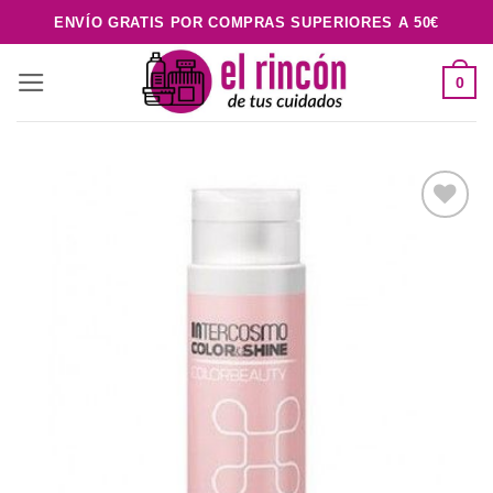
Saltar
ENVÍO GRATIS POR COMPRAS SUPERIORES A 50€
al
contenido
0
Añadir
a la
lista de
deseos