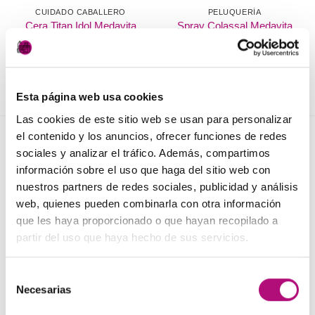
CUIDADO CABALLERO
PELUQUERÍA
Cera Titan Idol Medavita
Spray Colassal Medavita
24,50
€
24,50
€
(IVA incluido)
(IVA incluido)
AÑADIR AL CARRITO
AÑADIR AL CARRITO
Esta página web usa cookies
Las cookies de este sitio web se usan para personalizar
el contenido y los anuncios, ofrecer funciones de redes
NOVEDADES
sociales y analizar el tráfico. Además, compartimos
información sobre el uso que haga del sitio web con
nuestros partners de redes sociales, publicidad y análisis
Elisièr Instant Bond Tratamiento
web, quienes pueden combinarla con otra información
El
El
137,00
€
130,00
€
(IVA incluido)
que les haya proporcionado o que hayan recopilado a
precio
precio
partir del uso que haya hecho de sus servicios.
original
actual
Elisièr Tratamiento Instantaneo 50ml
era:
es:
El
El
48,00
€
45,00
€
(IVA incluido)
Selección
137,00€.
130,00€.
precio
precio
Necesarias
de
original
actual
Plancha + Protector
consentimiento