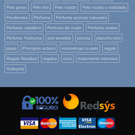
Pelo graso
Pelo liso
Pelo rizado
Pelo rizado u ondulado
Pendientes
Perfume
Perfume aromas naturales
Perfume caballero
Perfume de mujer
Perfume unisex
Perfume Yodeyma
piel sensible
piscina
plancha mini
playa
Principios activos
reconstruye tu pelo
regalo
Regalo Navidad
regalos
rizos
tratamiento intensivo
Yodeyma