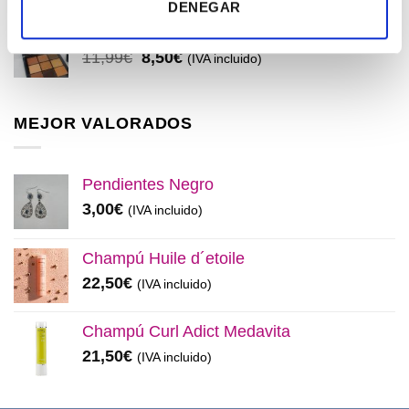
precio
precio
DENEGAR
original
actual
Maquíllate
era:
es:
El
El
11,99
€
8,50
€
(IVA incluido)
32,99€.
28,50€.
precio
precio
original
actual
era:
es:
MEJOR VALORADOS
11,99€.
8,50€.
Pendientes Negro
3,00
€
(IVA incluido)
Champú Huile d´etoile
22,50
€
(IVA incluido)
Champú Curl Adict Medavita
21,50
€
(IVA incluido)