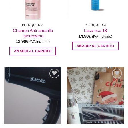
PELUQUERÍA
PELUQUERÍA
Champú Anti-amarillo
Laca eco 13
Intercosmo
14,50
€
(IVA incluido)
12,90
€
(IVA incluido)
AÑADIR AL CARRITO
AÑADIR AL CARRITO
Añadir
Añadir
a la
a la
lista de
lista de
deseos
deseos