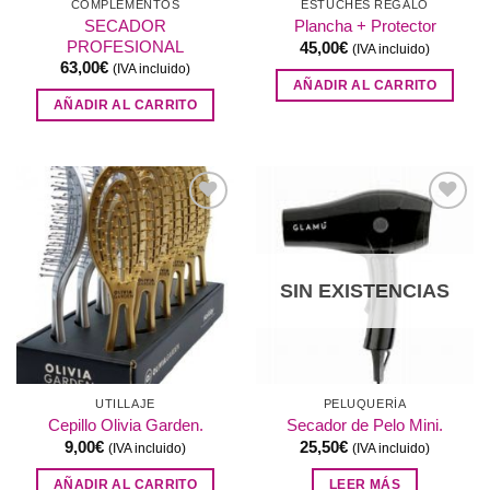
COMPLEMENTOS
ESTUCHES REGALO
SECADOR
Plancha + Protector
PROFESIONAL
45,00
€
(IVA incluido)
63,00
€
(IVA incluido)
AÑADIR AL CARRITO
AÑADIR AL CARRITO
Añadir
Añadir
a la
a la
lista de
lista de
deseos
deseos
SIN EXISTENCIAS
UTILLAJE
PELUQUERÍA
Cepillo Olivia Garden.
Secador de Pelo Mini.
9,00
€
25,50
€
(IVA incluido)
(IVA incluido)
AÑADIR AL CARRITO
LEER MÁS