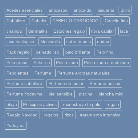
Aceites esenciales
anticaspa
anticaída
bisuteria
Brillo
Caballero
Cabello
CABELLO CASTIGADO
Cabello fino
champú
dermatitis
Estuches regalo
fibra capilar
laca
laca ecológica
Mascarilla
nutre tu pelo
ondas
Pack regalo
peinado liso
pelo brillante
Pelo fino
Pelo graso
Pelo liso
Pelo rizado
Pelo rizado u ondulado
Pendientes
Perfume
Perfume aromas naturales
Perfume caballero
Perfume de mujer
Perfume unisex
Perfume Yodeyma
piel sensible
piscina
plancha mini
playa
Principios activos
reconstruye tu pelo
regalo
Regalo Navidad
regalos
rizos
tratamiento intensivo
Yodeyma