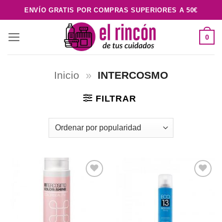
Saltar
ENVÍO GRATIS POR COMPRAS SUPERIORES A 50€
al
contenido
0
Inicio
»
INTERCOSMO
FILTRAR
Añadir
Añadir
a la
a la
lista de
lista de
deseos
deseos