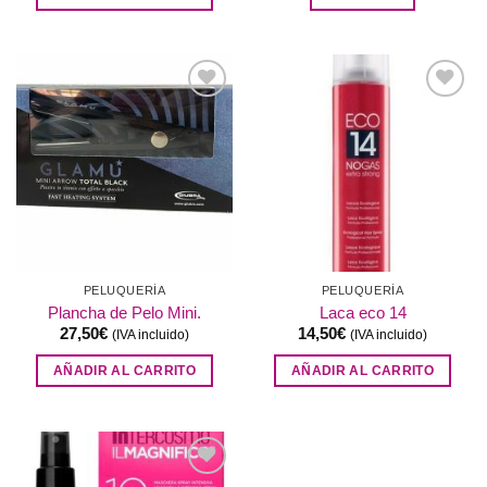
Añadir
Añadir
a la
a la
lista de
lista de
deseos
deseos
PELUQUERÍA
PELUQUERÍA
Plancha de Pelo Mini.
Laca eco 14
27,50
€
14,50
€
(IVA incluido)
(IVA incluido)
AÑADIR AL CARRITO
AÑADIR AL CARRITO