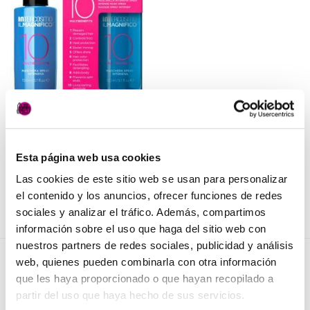
Añadir
a la
lista de
deseos
PELUQUERÍA
Mascarilla Ilmagnífico
Intercosmo
18,50
€
(IVA incluido)
Esta página web usa cookies
Las cookies de este sitio web se usan para personalizar
AÑADIR AL CARRITO
el contenido y los anuncios, ofrecer funciones de redes
sociales y analizar el tráfico. Además, compartimos
información sobre el uso que haga del sitio web con
nuestros partners de redes sociales, publicidad y análisis
web, quienes pueden combinarla con otra información
NOVEDADES
que les haya proporcionado o que hayan recopilado a
partir del uso que haya hecho de sus servicios.