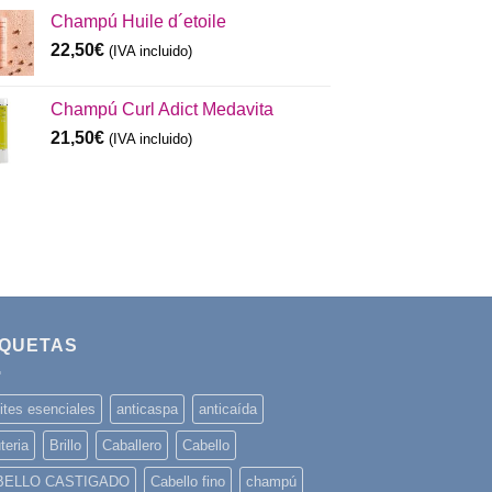
Champú Huile d´etoile
22,50
€
(IVA incluido)
Champú Curl Adict Medavita
21,50
€
(IVA incluido)
IQUETAS
ites esenciales
anticaspa
anticaída
teria
Brillo
Caballero
Cabello
BELLO CASTIGADO
Cabello fino
champú