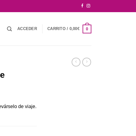
ACCEDER
CARRITO /
0,00
€
0
je
evárselo de viaje.