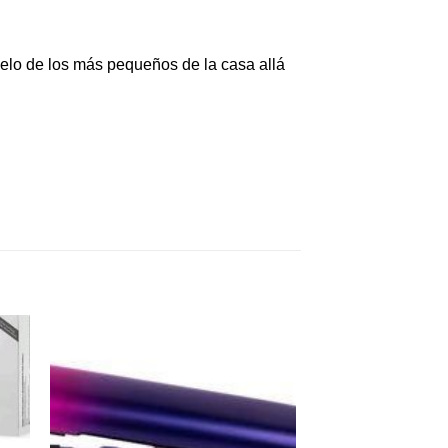
 pelo de los más pequeños de la casa allá
dir
Añadir
a
a la
 de
lista de
eos
deseos