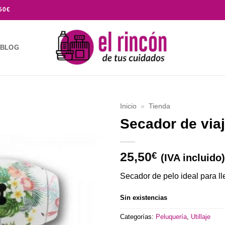
50€
BLOG
Inicio
»
Tienda
Secador de via
Añadir
a la
lista de
25,50
€
(IVA incluido)
deseos
Secador de pelo ideal para ll
Sin existencias
Categorías:
Peluquería
,
Utillaje