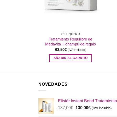
QUERÍA
PELUQUERÍA
Tratamiento Requilibre de
Adict Medavita
Medavita + champú de regalo
IVA incluido)
63,50
€
(IVA incluido)
AL CARRITO
AÑADIR AL CARRITO
NOVEDADES
Elisièr Instant Bond Tratamiento
El
El
137,00
€
130,00
€
(IVA incluido)
precio
precio