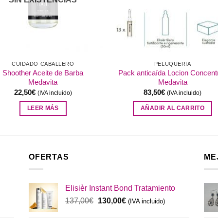
CUIDADO CABALLERO
PELUQUERÍA
Shoother Aceite de Barba
Pack anticaída Locion Concent
Medavita
Medavita
22,50
€
83,50
€
(IVA incluido)
(IVA incluido)
LEER MÁS
AÑADIR AL CARRITO
OFERTAS
ME
Elisièr Instant Bond Tratamiento
El
El
137,00
€
130,00
€
(IVA incluido)
precio
precio