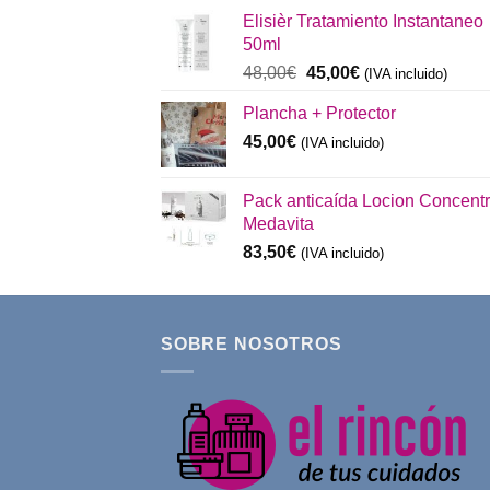
original
actual
Elisièr Tratamiento Instantaneo
era:
es:
50ml
137,00€.
130,00€.
El
El
48,00
€
45,00
€
(IVA incluido)
precio
precio
Plancha + Protector
original
actual
era:
es:
45,00
€
(IVA incluido)
48,00€.
45,00€.
Pack anticaída Locion Concent
Medavita
83,50
€
(IVA incluido)
SOBRE NOSOTROS