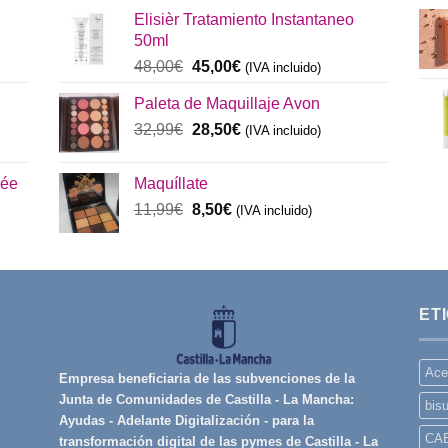
original
actual
Elisièr Tratamiento Instantaneo
era:
es:
50ml
137,00€.
130,00€.
El
El
48,00
€
45,00
€
(IVA incluido)
precio
precio
Paleta de Maquillaje Avon
original
actual
era:
El
es:
El
32,99
€
28,50
€
(IVA incluido)
48,00€.
precio
45,00€.
precio
original
actual
rée
Maquíllate
era:
es:
El
El
11,99
€
8,50
€
32,99€.
(IVA incluido)
28,50€.
precio
precio
original
actual
era:
es:
11,99€.
8,50€.
ET
Ace
Empresa beneficiaria de las subvenciones de la
Junta de Comunidades de Castilla - La Mancha:
bisu
Ayudas - Adelante Digitalización - para la
CA
transformación digital de las pymes de Castilla - La