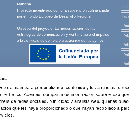
Mancha
derm
Proyecto incentivado con una subvención cofinanciada
lac
por el Fondo Europeo de Desarrollo Regional
Pac
Objetivo del proyecto: La modernización de las
estrategias de comunicación y venta, y para el impulso
Pelo
a la actividad de comercio electrónico de las pymes
Pel
Per
Per
Per
ies
pla
web se usan para personalizar el contenido y los anuncios, ofrec
rec
ar el tráfico. Además, compartimos información sobre el uso que
tners de redes sociales, publicidad y análisis web, quienes pue
reg
ación que les haya proporcionado o que hayan recopilado a parti
vicios.
POLÍTICA DE COOKIES