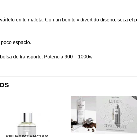
vártelo en tu maleta. Con un bonito y divertido diseño, seca el
 poco espacio.
1 bolsa de transporte. Potencia 900 – 1000w
OS
Añadir
Aña
a la
a l
lista de
lista
deseos
des
SIN EXISTENCIAS