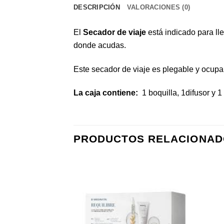
DESCRIPCIÓN
VALORACIONES (0)
El
Secador de viaje
está indicado para lle
donde acudas.
Este secador de viaje es plegable y ocupa
La caja contiene:
1 boquilla, 1difusor y 
PRODUCTOS RELACIONAD
Añadir
Añadir
a la
a la
lista de
lista de
deseos
deseos