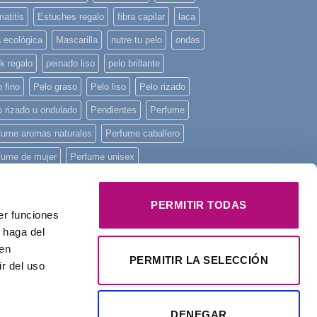
atitis
Estuches regalo
fibra capilar
laca
a ecológica
Mascarilla
nutre tu pelo
ondas
k regalo
peinado liso
pelo brillante
 fino
Pelo graso
Pelo liso
Pelo rizado
o rizado u ondulado
Pendientes
Perfume
fume aromas naturales
Perfume caballero
fume de mujer
Perfume unisex
fume Yodeyma
piel sensible
piscina
ncha mini
playa
Principios activos
PERMITIR TODAS
er funciones
onstruye tu pelo
regalo
Regalo Navidad
 haga del
den
alos
rizos
tratamiento intensivo
Yodeyma
PERMITIR LA SELECCIÓN
r del uso
DENEGAR