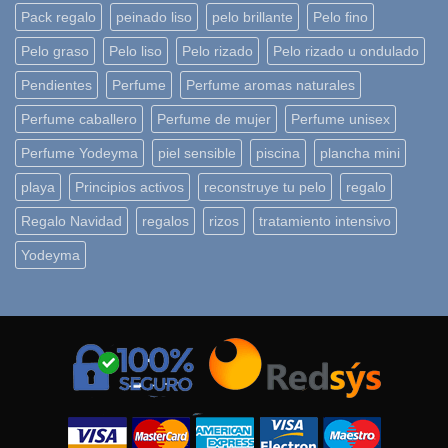
Pack regalo
peinado liso
pelo brillante
Pelo fino
Pelo graso
Pelo liso
Pelo rizado
Pelo rizado u ondulado
Pendientes
Perfume
Perfume aromas naturales
Perfume caballero
Perfume de mujer
Perfume unisex
Perfume Yodeyma
piel sensible
piscina
plancha mini
playa
Principios activos
reconstruye tu pelo
regalo
Regalo Navidad
regalos
rizos
tratamiento intensivo
Yodeyma