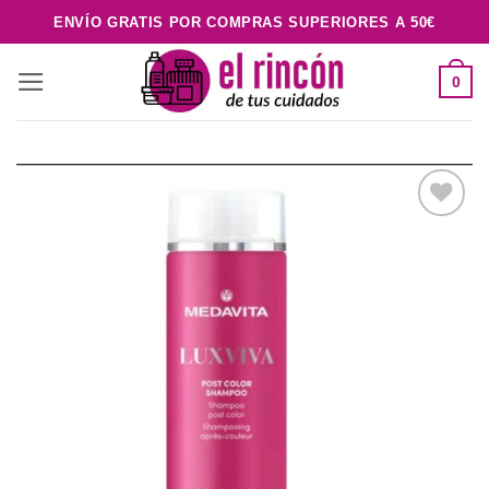
Saltar
ENVÍO GRATIS POR COMPRAS SUPERIORES A 50€
al
contenido
0
Añadir
a la
lista de
deseos