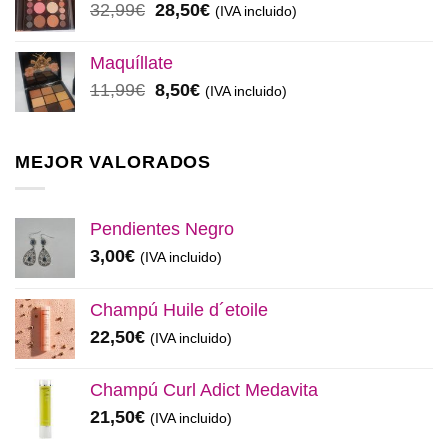
El
El
32,99
€
28,50
€
(IVA incluido)
48,00€.
45,00€.
precio
precio
original
actual
Maquíllate
era:
es:
El
El
11,99
€
8,50
€
(IVA incluido)
32,99€.
28,50€.
precio
precio
original
actual
era:
es:
MEJOR VALORADOS
11,99€.
8,50€.
Pendientes Negro
3,00
€
(IVA incluido)
Champú Huile d´etoile
22,50
€
(IVA incluido)
Champú Curl Adict Medavita
21,50
€
(IVA incluido)