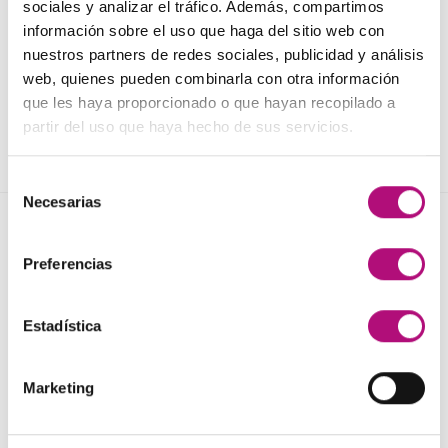
sociales y analizar el tráfico. Además, compartimos
información sobre el uso que haga del sitio web con
PELUQUERÍA
PELUQUERÍA
nuestros partners de redes sociales, publicidad y análisis
Mascarilla B-Refibre
Elixir Nutrisusbtante
web, quienes pueden combinarla con otra información
Medavita
Medavita
24,50
€
29,50
€
que les haya proporcionado o que hayan recopilado a
(IVA incluido)
(IVA incluido)
partir del uso que haya hecho de sus servicios.
AÑADIR AL CARRITO
AÑADIR AL CARRITO
Selección
Necesarias
de
consentimiento
NOVEDADES
Preferencias
Elisièr Instant Bond Tratamiento
Estadística
El
El
137,00
€
130,00
€
(IVA incluido)
precio
precio
original
actual
Elisièr Tratamiento Instantaneo 50ml
Marketing
era:
es:
El
El
48,00
€
45,00
€
(IVA incluido)
137,00€.
130,00€.
precio
precio