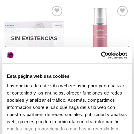
Añadir
Añadir
a la
a la
lista de
lista de
deseos
deseos
SIN EXISTENCIAS
PELUQUERÍA
PELUQUERÍA
Tratamiento Anticaída
Microemulsión nutritiva
Esta página web usa cookies
Lotion Concentreé +
Medavita
Las cookies de este sitio web se usan para personalizar
champú de regalo
26,50
€
(IVA incluido)
63,50
€
el contenido y los anuncios, ofrecer funciones de redes
(IVA incluido)
AÑADIR AL CARRITO
sociales y analizar el tráfico. Además, compartimos
LEER MÁS
información sobre el uso que haga del sitio web con
nuestros partners de redes sociales, publicidad y análisis
web, quienes pueden combinarla con otra información
que les haya proporcionado o que hayan recopilado a
NOVEDADES