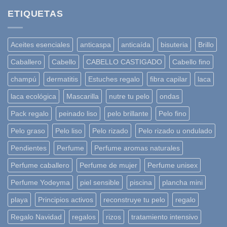
ETIQUETAS
Aceites esenciales
anticaspa
anticaída
bisuteria
Brillo
Caballero
Cabello
CABELLO CASTIGADO
Cabello fino
champú
dermatitis
Estuches regalo
fibra capilar
laca
laca ecológica
Mascarilla
nutre tu pelo
ondas
Pack regalo
peinado liso
pelo brillante
Pelo fino
Pelo graso
Pelo liso
Pelo rizado
Pelo rizado u ondulado
Pendientes
Perfume
Perfume aromas naturales
Perfume caballero
Perfume de mujer
Perfume unisex
Perfume Yodeyma
piel sensible
piscina
plancha mini
playa
Principios activos
reconstruye tu pelo
regalo
Regalo Navidad
regalos
rizos
tratamiento intensivo