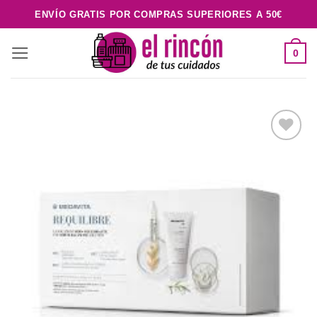
Saltar
ENVÍO GRATIS POR COMPRAS SUPERIORES A 50€
al
contenido
0
Añadir
a la
lista de
deseos