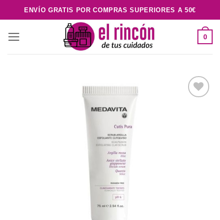
Saltar
ENVÍO GRATIS POR COMPRAS SUPERIORES A 50€
al
contenido
0
Añadir
a la
lista de
deseos