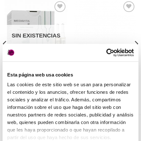
Añadir
Añadir
a la
a la
lista de
lista de
deseos
deseos
SIN EXISTENCIAS
PELUQUERÍA
PELUQUERÍA
Ampollas Loción
Fluido Nutritivo Medavita
Esta página web usa cookies
Concentrée Medavita
85,00
€
(IVA incluido)
Las cookies de este sitio web se usan para personalizar
63,50
€
(IVA incluido)
AÑADIR AL CARRITO
el contenido y los anuncios, ofrecer funciones de redes
LEER MÁS
sociales y analizar el tráfico. Además, compartimos
información sobre el uso que haga del sitio web con
nuestros partners de redes sociales, publicidad y análisis
web, quienes pueden combinarla con otra información
NOVEDADES
que les haya proporcionado o que hayan recopilado a
partir del uso que haya hecho de sus servicios.