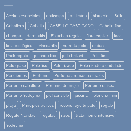
Aceites esenciales
anticaspa
anticaída
bisuteria
Brillo
Caballero
Cabello
CABELLO CASTIGADO
Cabello fino
champú
dermatitis
Estuches regalo
fibra capilar
laca
laca ecológica
Mascarilla
nutre tu pelo
ondas
Pack regalo
peinado liso
pelo brillante
Pelo fino
Pelo graso
Pelo liso
Pelo rizado
Pelo rizado u ondulado
Pendientes
Perfume
Perfume aromas naturales
Perfume caballero
Perfume de mujer
Perfume unisex
Perfume Yodeyma
piel sensible
piscina
plancha mini
playa
Principios activos
reconstruye tu pelo
regalo
Regalo Navidad
regalos
rizos
tratamiento intensivo
Yodeyma