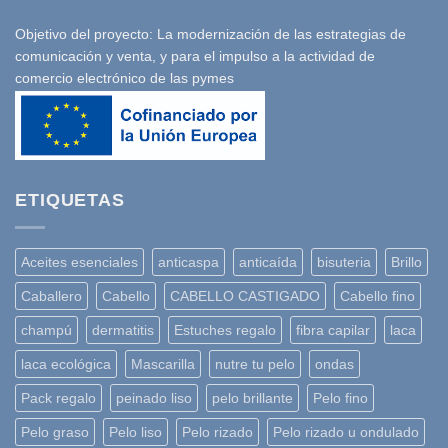
Objetivo del proyecto: La modernización de las estrategias de
comunicación y venta, y para el impulso a la actividad de
comercio electrónico de las pymes
ETIQUETAS
Aceites esenciales
anticaspa
anticaída
bisuteria
Brillo
Caballero
Cabello
CABELLO CASTIGADO
Cabello fino
champú
dermatitis
Estuches regalo
fibra capilar
laca
laca ecológica
Mascarilla
nutre tu pelo
ondas
Pack regalo
peinado liso
pelo brillante
Pelo fino
Pelo graso
Pelo liso
Pelo rizado
Pelo rizado u ondulado