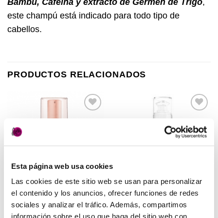
Bambú, Cafeína y extracto de Germen de Trigo
,
este champú está indicado para todo tipo de
cabellos.
PRODUCTOS RELACIONADOS
Añadir
Añadir
a la
a la
lista de
lista de
deseos
deseos
Esta página web usa cookies
Las cookies de este sitio web se usan para personalizar
el contenido y los anuncios, ofrecer funciones de redes
PELUQUERÍA
PELUQUERÍA
sociales y analizar el tráfico. Además, compartimos
Dreamfull – Huile D´Etoile
Elixir Nutrisusbtante
Medavita
Medavita
información sobre el uso que haga del sitio web con