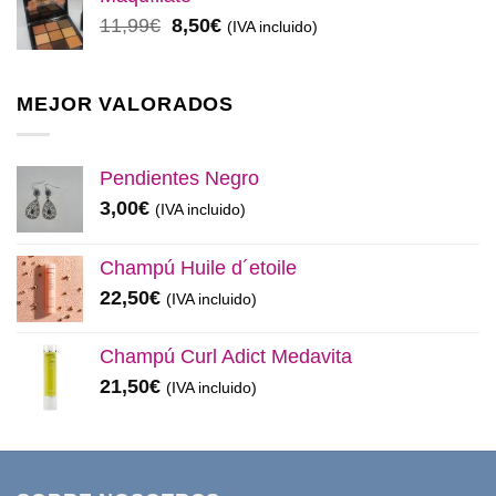
era:
es:
El
El
11,99
€
8,50
€
(IVA incluido)
32,99€.
28,50€.
precio
precio
original
actual
era:
es:
MEJOR VALORADOS
11,99€.
8,50€.
Pendientes Negro
3,00
€
(IVA incluido)
Champú Huile d´etoile
22,50
€
(IVA incluido)
Champú Curl Adict Medavita
21,50
€
(IVA incluido)