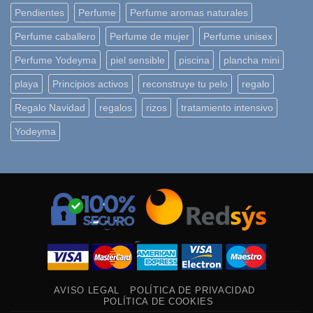
Pendientes
Perfume
Perfume aromas naturales
Perfume caballero
Perfume de mujer
Perfume unisex
Perfume Yodeyma
piel sensible
piscina
plancha mini
playa
Principios activos
reconstruye tu pelo
regalo
Regalo Navidad
regalos
rizos
tratamiento intensivo
Yodeyma
AVISO LEGAL
POLÍTICA DE PRIVACIDAD
POLÍTICA DE COOKIES