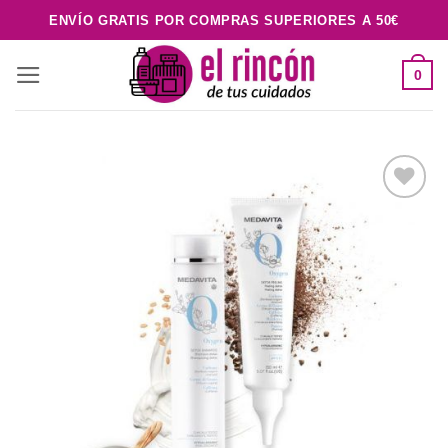
Saltar
ENVÍO GRATIS POR COMPRAS SUPERIORES A 50€
al
contenido
0
Añadir
a la
lista de
deseos