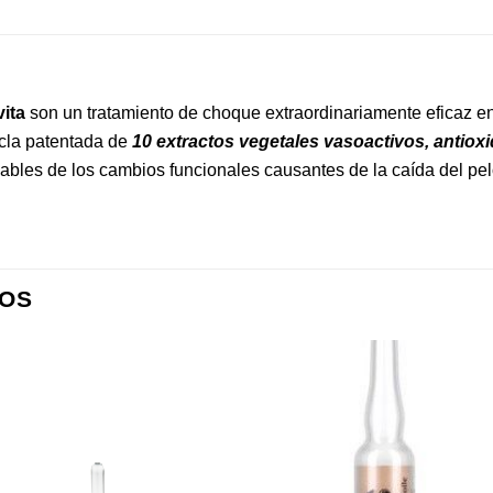
ita
son un tratamiento de choque extraordinariamente eficaz en 
cla patentada de
10 extractos vegetales vasoactivos, antiox
sables de los cambios funcionales causantes de la caída del pel
OS
Añadir
Aña
a la
a l
lista de
lista
deseos
des