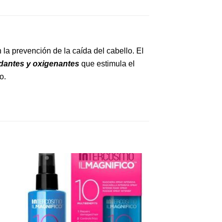
la prevención de la caída del cabello. El
idantes y oxigenantes
que estimula el
o.
dir
Añadir
a
a la
 de
lista de
eos
deseos