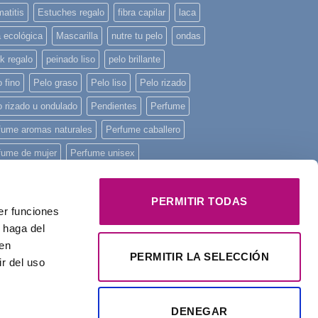
atitis
Estuches regalo
fibra capilar
laca
a ecológica
Mascarilla
nutre tu pelo
ondas
k regalo
peinado liso
pelo brillante
 fino
Pelo graso
Pelo liso
Pelo rizado
o rizado u ondulado
Pendientes
Perfume
fume aromas naturales
Perfume caballero
fume de mujer
Perfume unisex
fume Yodeyma
piel sensible
piscina
ncha mini
playa
Principios activos
PERMITIR TODAS
er funciones
onstruye tu pelo
regalo
Regalo Navidad
 haga del
den
alos
rizos
tratamiento intensivo
Yodeyma
PERMITIR LA SELECCIÓN
r del uso
DENEGAR