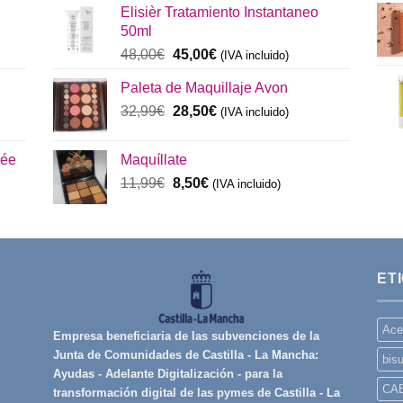
Elisièr Tratamiento Instantaneo
era:
es:
50ml
137,00€.
130,00€.
El
El
48,00
€
45,00
€
(IVA incluido)
precio
precio
Paleta de Maquillaje Avon
original
actual
era:
El
es:
El
32,99
€
28,50
€
(IVA incluido)
48,00€.
precio
45,00€.
precio
original
actual
rée
Maquíllate
era:
es:
El
El
11,99
€
8,50
€
32,99€.
(IVA incluido)
28,50€.
precio
precio
original
actual
era:
es:
11,99€.
8,50€.
ET
Ace
Empresa beneficiaria de las subvenciones de la
Junta de Comunidades de Castilla - La Mancha:
bisu
Ayudas - Adelante Digitalización - para la
CA
transformación digital de las pymes de Castilla - La