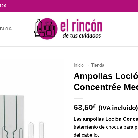
50€
BLOG
Inicio
»
Tienda
Ampollas Loci
Añadir
Concentrée Me
a la
lista de
deseos
63,50
€
(IVA incluido)
Las
ampollas Loción Conc
tratamiento de choque para pr
del cabello.