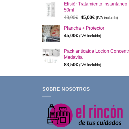
Elisièr Tratamiento Instantaneo
era:
es:
50ml
137,00€.
130,00€.
El
El
48,00
€
45,00
€
(IVA incluido)
precio
precio
Plancha + Protector
original
actual
era:
es:
45,00
€
(IVA incluido)
48,00€.
45,00€.
Pack anticaída Locion Concent
Medavita
83,50
€
(IVA incluido)
SOBRE NOSOTROS