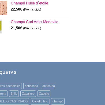
Champú Huile d´etoile
22,50
€
(IVA incluido)
Champú Curl Adict Medavita
21,50
€
(IVA incluido)
IQUETAS
ites esenciales
anticaspa
anticaída
teria
Brillo
Caballero
Cabello
BELLO CASTIGADO
Cabello fino
champú