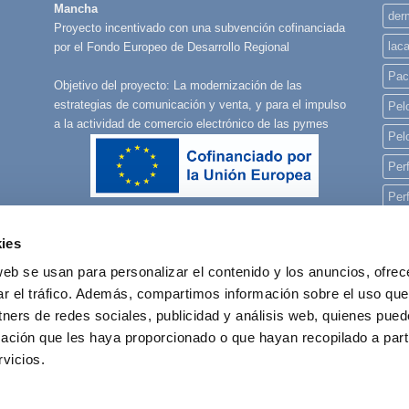
Mancha
derm
Proyecto incentivado con una subvención cofinanciada
lac
por el Fondo Europeo de Desarrollo Regional
Pac
Objetivo del proyecto: La modernización de las
estrategias de comunicación y venta, y para el impulso
Pelo
a la actividad de comercio electrónico de las pymes
Pel
Per
Per
Per
ies
pla
web se usan para personalizar el contenido y los anuncios, ofrec
rec
ar el tráfico. Además, compartimos información sobre el uso que
tners de redes sociales, publicidad y análisis web, quienes pue
reg
ación que les haya proporcionado o que hayan recopilado a parti
vicios.
POLÍTICA DE COOKIES