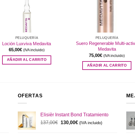
PELUQUERÍA
PELUQUERÍA
Suero Regenerable Multi-acti
Loción Luxviva Medavita
Medavita
65,00
€
(IVA incluido)
75,00
€
(IVA incluido)
AÑADIR AL CARRITO
AÑADIR AL CARRITO
OFERTAS
ME
Elisièr Instant Bond Tratamiento
El
El
137,00
€
130,00
€
(IVA incluido)
precio
precio
original
actual