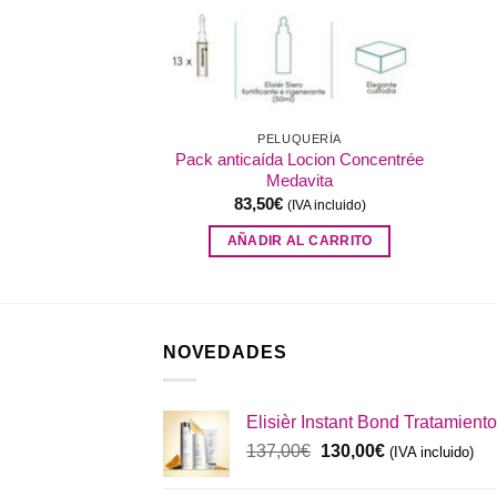
QUERÍA
PELUQUERÍA
Pack anticaída Locion Concentrée
Color Medavita
Medavita
IVA incluido)
83,50
€
(IVA incluido)
AL CARRITO
AÑADIR AL CARRITO
NOVEDADES
Elisièr Instant Bond Tratamiento
El
El
137,00
€
130,00
€
(IVA incluido)
precio
precio
original
actual