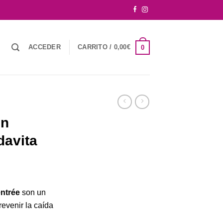
ACCEDER
CARRITO /
0,00
€
0
ón
davita
entrée
son un
evenir la caída