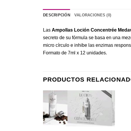
DESCRIPCIÓN
VALORACIONES (0)
Las
Ampollas Loción Concentrée Medav
secreto de su fórmula se basa en una mez
micro círculo e inhibe las enzimas respon
Formato de 7ml x 12 unidades.
PRODUCTOS RELACIONAD
Añadir
Añadir
a la
a la
lista de
lista de
deseos
deseos