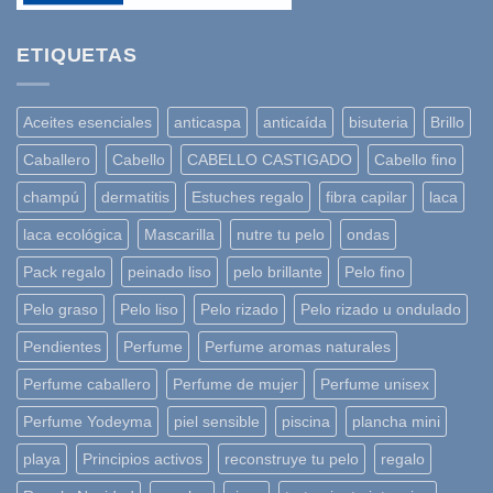
ETIQUETAS
Aceites esenciales
anticaspa
anticaída
bisuteria
Brillo
Caballero
Cabello
CABELLO CASTIGADO
Cabello fino
champú
dermatitis
Estuches regalo
fibra capilar
laca
laca ecológica
Mascarilla
nutre tu pelo
ondas
Pack regalo
peinado liso
pelo brillante
Pelo fino
Pelo graso
Pelo liso
Pelo rizado
Pelo rizado u ondulado
Pendientes
Perfume
Perfume aromas naturales
Perfume caballero
Perfume de mujer
Perfume unisex
Perfume Yodeyma
piel sensible
piscina
plancha mini
playa
Principios activos
reconstruye tu pelo
regalo