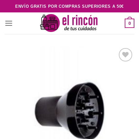
Saltar
ENVÍO GRATIS POR COMPRAS SUPERIORES A 50€
al
contenido
0
Añadir
a la
lista de
deseos