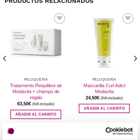
PRODUCTOS RELACIONADOS
Añadir
Añadir
a la
a la
lista de
lista de
deseos
deseos
PELUQUERÍA
PELUQUERÍA
Tratamiento Requilibre de
Mascarilla Curl Adict
Medavita + champú de
Medavita
regalo
24,50
€
(IVA incluido)
63,50
€
(IVA incluido)
AÑADIR AL CARRITO
AÑADIR AL CARRITO