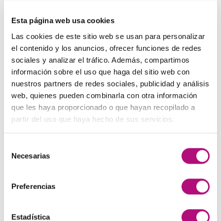
NOVEDADES
Esta página web usa cookies
Las cookies de este sitio web se usan para personalizar
Elisièr Instant Bond Tratamiento
el contenido y los anuncios, ofrecer funciones de redes
El
El
137,00
€
130,00
€
(IVA incluido)
sociales y analizar el tráfico. Además, compartimos
precio
precio
información sobre el uso que haga del sitio web con
original
actual
Elisièr Tratamiento Instantaneo 50ml
nuestros partners de redes sociales, publicidad y análisis
era:
es:
El
El
48,00
€
45,00
€
web, quienes pueden combinarla con otra información
(IVA incluido)
137,00€.
130,00€.
precio
precio
que les haya proporcionado o que hayan recopilado a
original
actual
partir del uso que haya hecho de sus servicios.
Plancha + Protector
era:
es:
45,00
€
(IVA incluido)
48,00€.
45,00€.
Selección
Necesarias
de
Pack anticaída Locion Concentrée
consentimiento
Medavita
83,50
€
(IVA incluido)
Preferencias
OFERTAS
Estadística