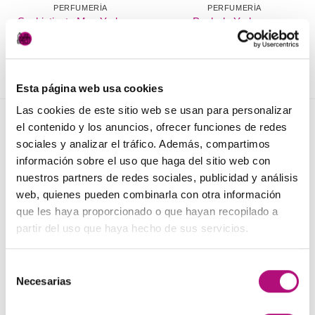
PERFUMERÍA
PERFUMERÍA
Sophisticate Men Yodeyma
Peak de Yodeyma
7,50
€
27,50
€
(IVA incluido)
(IVA incluido)
AÑADIR AL CARRITO
AÑADIR AL CARRITO
Esta página web usa cookies
Las cookies de este sitio web se usan para personalizar
el contenido y los anuncios, ofrecer funciones de redes
NOVEDADES
sociales y analizar el tráfico. Además, compartimos
información sobre el uso que haga del sitio web con
Elisièr Instant Bond Tratamiento
nuestros partners de redes sociales, publicidad y análisis
web, quienes pueden combinarla con otra información
El
El
137,00
€
130,00
€
(IVA incluido)
precio
precio
que les haya proporcionado o que hayan recopilado a
original
actual
partir del uso que haya hecho de sus servicios.
Elisièr Tratamiento Instantaneo 50ml
era:
es:
El
El
48,00
€
45,00
€
(IVA incluido)
137,00€.
130,00€.
Selección
precio
precio
Necesarias
de
original
actual
Plancha + Protector
era:
es:
consentimiento
45,00
€
(IVA incluido)