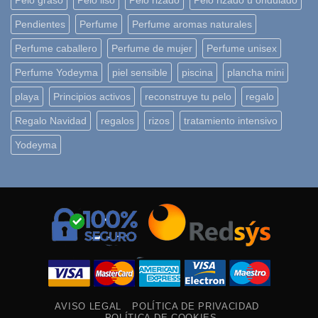
Pendientes
Perfume
Perfume aromas naturales
Perfume caballero
Perfume de mujer
Perfume unisex
Perfume Yodeyma
piel sensible
piscina
plancha mini
playa
Principios activos
reconstruye tu pelo
regalo
Regalo Navidad
regalos
rizos
tratamiento intensivo
Yodeyma
AVISO LEGAL
POLÍTICA DE PRIVACIDAD
POLÍTICA DE COOKIES