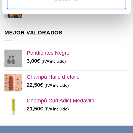
original
actual
Maquíllate
era:
es:
El
El
11,99
€
8,50
€
(IVA incluido)
32,99€.
28,50€.
precio
precio
original
actual
era:
es:
MEJOR VALORADOS
11,99€.
8,50€.
Pendientes Negro
3,00
€
(IVA incluido)
Champú Huile d´etoile
22,50
€
(IVA incluido)
Champú Curl Adict Medavita
21,50
€
(IVA incluido)