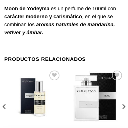
Moon de Yodeyma
es un perfume de 100ml con
carácter
moderno y carismático
, en el que se
combinan los
aromas naturales de mandarina,
vetiver y ámbar.
PRODUCTOS RELACIONADOS
Añadir
Añadir
a la
a la
lista de
lista de
deseos
deseos