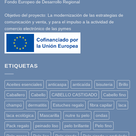
Fondo Europeo de Desarrollo Regional
Objetivo del proyecto: La modernización de las estrategias de
comunicación y venta, y para el impulso a la actividad de
comercio electrónico de las pymes
ETIQUETAS
Aceites esenciales
anticaspa
anticaída
bisuteria
Brillo
Caballero
Cabello
CABELLO CASTIGADO
Cabello fino
champú
dermatitis
Estuches regalo
fibra capilar
laca
laca ecológica
Mascarilla
nutre tu pelo
ondas
Pack regalo
peinado liso
pelo brillante
Pelo fino
Pelo graso
Pelo liso
Pelo rizado
Pelo rizado u ondulado