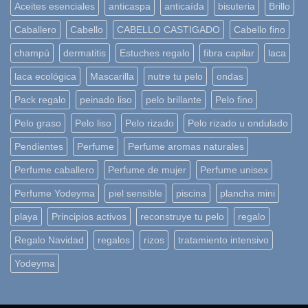
Aceites esenciales
anticaspa
anticaída
bisuteria
Brillo
Caballero
Cabello
CABELLO CASTIGADO
Cabello fino
champú
dermatitis
Estuches regalo
fibra capilar
laca
laca ecológica
Mascarilla
nutre tu pelo
ondas
Pack regalo
peinado liso
pelo brillante
Pelo fino
Pelo graso
Pelo liso
Pelo rizado
Pelo rizado u ondulado
Pendientes
Perfume
Perfume aromas naturales
Perfume caballero
Perfume de mujer
Perfume unisex
Perfume Yodeyma
piel sensible
piscina
plancha mini
playa
Principios activos
reconstruye tu pelo
regalo
Regalo Navidad
regalos
rizos
tratamiento intensivo
Yodeyma