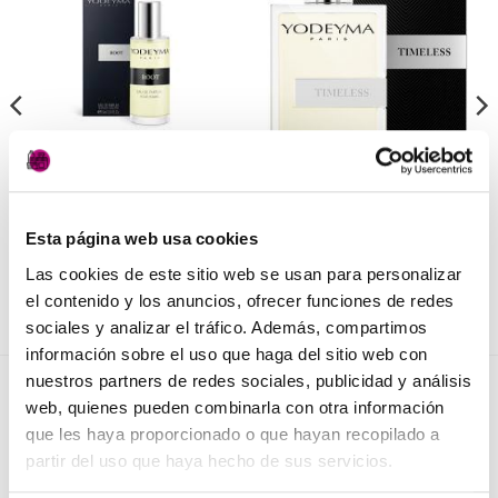
Añadir
Añadir
a la
a la
lista de
lista de
deseos
deseos
PERFUMERÍA
PERFUMERÍA
Root de Yodeyma
Timelest Yodeyma 100 ml
7,50
€
27,50
€
(IVA incluido)
(IVA incluido)
Esta página web usa cookies
Las cookies de este sitio web se usan para personalizar
AÑADIR AL CARRITO
AÑADIR AL CARRITO
el contenido y los anuncios, ofrecer funciones de redes
sociales y analizar el tráfico. Además, compartimos
información sobre el uso que haga del sitio web con
nuestros partners de redes sociales, publicidad y análisis
NOVEDADES
web, quienes pueden combinarla con otra información
que les haya proporcionado o que hayan recopilado a
partir del uso que haya hecho de sus servicios.
Elisièr Instant Bond Tratamiento