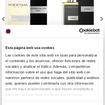
Añadir
Añadir
a la
a la
lista de
lista de
deseos
deseos
PERFUMERÍA
PERFUMERÍA
Sophisticate Men Yodeyma
Power de Yodeyma
Esta página web usa cookies
27,50
€
17,50
€
(IVA incluido)
(IVA incluido)
Las cookies de este sitio web se usan para personalizar
AÑADIR AL CARRITO
AÑADIR AL CARRITO
el contenido y los anuncios, ofrecer funciones de redes
sociales y analizar el tráfico. Además, compartimos
información sobre el uso que haga del sitio web con
nuestros partners de redes sociales, publicidad y análisis
NOVEDADES
web, quienes pueden combinarla con otra información
que les haya proporcionado o que hayan recopilado a
partir del uso que haya hecho de sus servicios.
Elisièr Instant Bond Tratamiento
El
El
137,00
€
130,00
€
(IVA incluido)