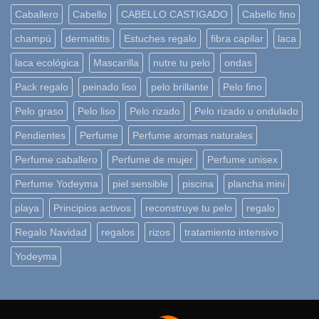
Caballero
Cabello
CABELLO CASTIGADO
Cabello fino
champú
dermatitis
Estuches regalo
fibra capilar
laca
laca ecológica
Mascarilla
nutre tu pelo
ondas
Pack regalo
peinado liso
pelo brillante
Pelo fino
Pelo graso
Pelo liso
Pelo rizado
Pelo rizado u ondulado
Pendientes
Perfume
Perfume aromas naturales
Perfume caballero
Perfume de mujer
Perfume unisex
Perfume Yodeyma
piel sensible
piscina
plancha mini
playa
Principios activos
reconstruye tu pelo
regalo
Regalo Navidad
regalos
rizos
tratamiento intensivo
Yodeyma