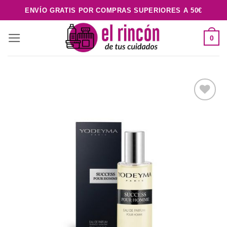
Saltar
ENVÍO GRATIS POR COMPRAS SUPERIORES A 50€
al
contenido
0
Añadir
a la
lista de
deseos