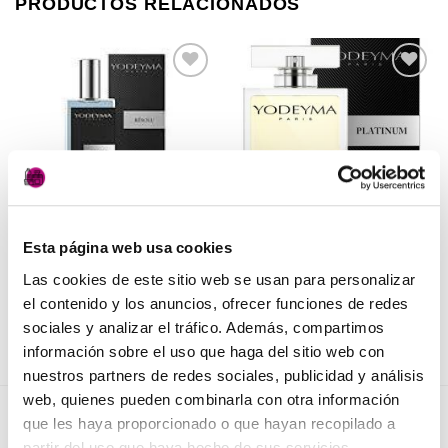
PRODUCTOS RELACIONADOS
Añadir
Añadir
a la
a la
lista de
lista de
deseos
deseos
Esta página web usa cookies
PERFUMERÍA
PERFUMERÍA
Résolu de Yodeyma
Platinum de Yodeyma
Las cookies de este sitio web se usan para personalizar
17,50
€
27,50
€
(IVA incluido)
(IVA incluido)
el contenido y los anuncios, ofrecer funciones de redes
sociales y analizar el tráfico. Además, compartimos
AÑADIR AL CARRITO
AÑADIR AL CARRITO
información sobre el uso que haga del sitio web con
nuestros partners de redes sociales, publicidad y análisis
web, quienes pueden combinarla con otra información
que les haya proporcionado o que hayan recopilado a
NOVEDADES
partir del uso que haya hecho de sus servicios.