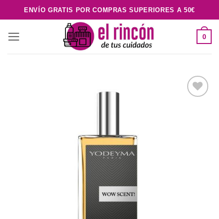
Saltar
ENVÍO GRATIS POR COMPRAS SUPERIORES A 50€
al
contenido
0
Añadir
a la
lista de
deseos