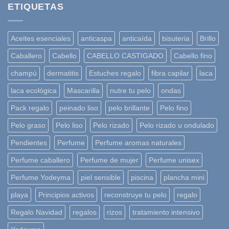
ETIQUETAS
Aceites esenciales
anticaspa
anticaída
bisuteria
Brillo
Caballero
Cabello
CABELLO CASTIGADO
Cabello fino
champú
dermatitis
Estuches regalo
fibra capilar
laca
laca ecológica
Mascarilla
nutre tu pelo
ondas
Pack regalo
peinado liso
pelo brillante
Pelo fino
Pelo graso
Pelo liso
Pelo rizado
Pelo rizado u ondulado
Pendientes
Perfume
Perfume aromas naturales
Perfume caballero
Perfume de mujer
Perfume unisex
Perfume Yodeyma
piel sensible
piscina
plancha mini
playa
Principios activos
reconstruye tu pelo
regalo
Regalo Navidad
regalos
rizos
tratamiento intensivo