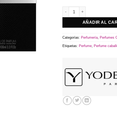
Sucess Pour Homme Yodeyma
AÑADIR AL CA
Categorías:
Perfumería
,
Perfumes C
Etiquetas:
Perfume
,
Perfume caball