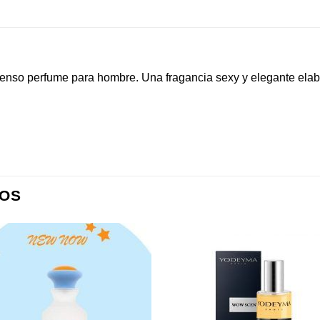
tenso perfume para hombre. Una fragancia sexy y elegante ela
OS
Añadir
Aña
a la
a l
lista de
lista
deseos
des