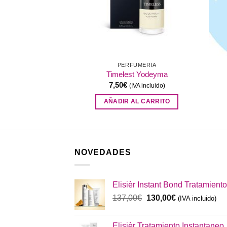
UMERÍA
PERFUMERÍA
Scent Yodeyma
Timelest Yodeyma
7,50
€
IVA incluido)
(IVA incluido)
AL CARRITO
AÑADIR AL CARRITO
NOVEDADES
Elisièr Instant Bond Tratamiento
El
El
137,00
€
130,00
€
(IVA incluido)
precio
precio
original
actual
Elisièr Tratamiento Instantaneo