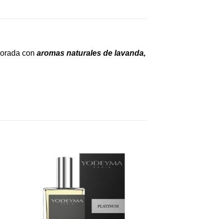
borada con
aromas naturales de
lavanda,
dir
Añadir
a
a la
 de
lista de
eos
deseos