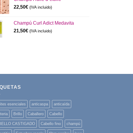
22,50
€
(IVA incluido)
Champú Curl Adict Medavita
21,50
€
(IVA incluido)
IQUETAS
ites esenciales
anticaspa
anticaída
teria
Brillo
Caballero
Cabello
BELLO CASTIGADO
Cabello fino
champú