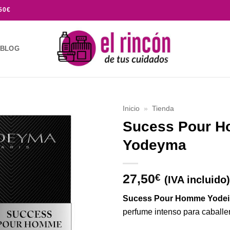
50€
BLOG
Inicio
»
Tienda
Sucess Pour 
Añadir
Yodeyma
a la
lista de
deseos
27,50
€
(IVA incluido)
Sucess Pour Homme Yode
perfume intenso para caballe