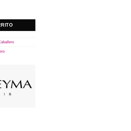
 cantidad
RRITO
aballero
ero