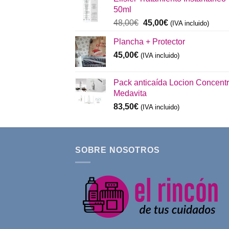
era:
es:
50ml
137,00€.
130,00€.
El
El
48,00
€
45,00
€
(IVA incluido)
precio
precio
Plancha + Protector
original
actual
era:
es:
45,00
€
(IVA incluido)
48,00€.
45,00€.
Pack anticaída Locion Concent
Medavita
83,50
€
(IVA incluido)
SOBRE NOSOTROS