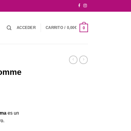
ACCEDER
CARRITO /
0,00
€
0
Homme
ima
es un
ro.