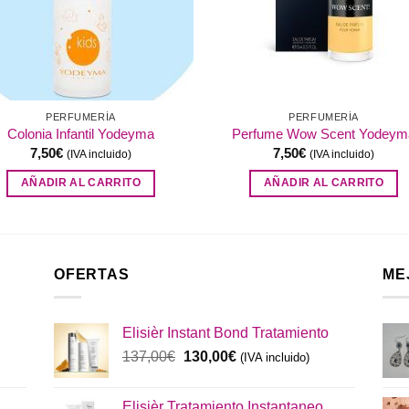
PERFUMERÍA
PERFUMERÍA
Colonia Infantil Yodeyma
Perfume Wow Scent Yodeym
7,50
€
7,50
€
(IVA incluido)
(IVA incluido)
AÑADIR AL CARRITO
AÑADIR AL CARRITO
OFERTAS
ME
Elisièr Instant Bond Tratamiento
El
El
137,00
€
130,00
€
(IVA incluido)
precio
precio
original
actual
Elisièr Tratamiento Instantaneo