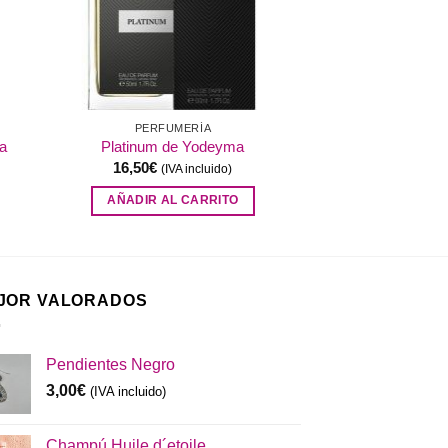
PERFUMERÍA
a
Platinum de Yodeyma
16,50
€
(IVA incluido)
AÑADIR AL CARRITO
JOR VALORADOS
Pendientes Negro
3,00
€
(IVA incluido)
Champú Huile d´etoile