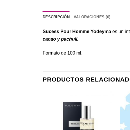
DESCRIPCIÓN
VALORACIONES (0)
Sucess Pour Homme Yodeyma
es un in
cacao y pachuli.
Formato de 100 ml.
PRODUCTOS RELACIONAD
Añadir
Añadir
a la
a la
lista de
lista de
deseos
deseos