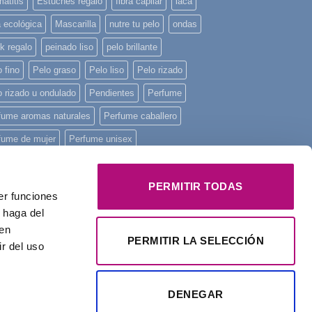
atitis
Estuches regalo
fibra capilar
laca
a ecológica
Mascarilla
nutre tu pelo
ondas
k regalo
peinado liso
pelo brillante
 fino
Pelo graso
Pelo liso
Pelo rizado
o rizado u ondulado
Pendientes
Perfume
fume aromas naturales
Perfume caballero
fume de mujer
Perfume unisex
fume Yodeyma
piel sensible
piscina
ncha mini
playa
Principios activos
PERMITIR TODAS
er funciones
onstruye tu pelo
regalo
Regalo Navidad
 haga del
den
alos
rizos
tratamiento intensivo
Yodeyma
PERMITIR LA SELECCIÓN
r del uso
DENEGAR