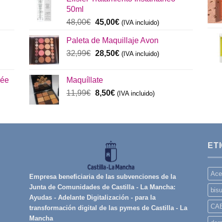
era:
es:
50ml
137,00€.
130,00€.
El
El
48,00
€
45,00
€
(IVA incluido)
precio
precio
Paleta de Maquillaje Avon
original
actual
era:
El
es:
El
32,99
€
28,50
€
(IVA incluido)
48,00€.
precio
45,00€.
precio
original
actual
rée
Maquíllate
era:
es:
El
El
11,99
€
8,50
€
32,99€.
(IVA incluido)
28,50€.
precio
precio
original
actual
era:
es:
11,99€.
8,50€.
ET
Ace
Empresa beneficiaria de las subvenciones de la
Junta de Comunidades de Castilla - La Mancha:
bisu
Ayudas - Adelante Digitalización - para la
CA
transformación digital de las pymes de Castilla - La
Mancha