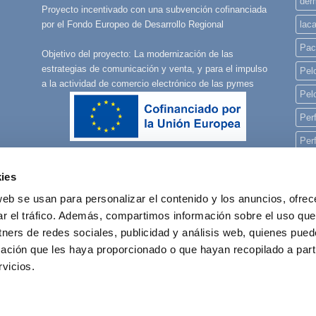
derm
Proyecto incentivado con una subvención cofinanciada
lac
por el Fondo Europeo de Desarrollo Regional
Pac
Objetivo del proyecto: La modernización de las
estrategias de comunicación y venta, y para el impulso
Pelo
a la actividad de comercio electrónico de las pymes
Pel
Per
Per
Per
ies
pla
web se usan para personalizar el contenido y los anuncios, ofrec
rec
ar el tráfico. Además, compartimos información sobre el uso que
tners de redes sociales, publicidad y análisis web, quienes pue
reg
ación que les haya proporcionado o que hayan recopilado a parti
vicios.
POLÍTICA DE COOKIES