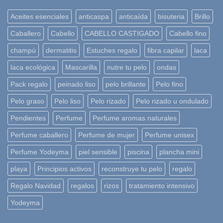
Aceites esenciales
anticaspa
anticaída
bisuteria
Brillo
Caballero
Cabello
CABELLO CASTIGADO
Cabello fino
champú
dermatitis
Estuches regalo
fibra capilar
laca
laca ecológica
Mascarilla
nutre tu pelo
ondas
Pack regalo
peinado liso
pelo brillante
Pelo fino
Pelo graso
Pelo liso
Pelo rizado
Pelo rizado u ondulado
Pendientes
Perfume
Perfume aromas naturales
Perfume caballero
Perfume de mujer
Perfume unisex
Perfume Yodeyma
piel sensible
piscina
plancha mini
playa
Principios activos
reconstruye tu pelo
regalo
Regalo Navidad
regalos
rizos
tratamiento intensivo
Yodeyma