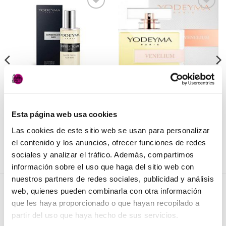
Añadir
Añadir
a la
a la
lista de
lista de
deseos
deseos
PERFUMERÍA
PERFUMERÍA
Sophisticate Men Yodeyma
Venelium de Yodeyma
Esta página web usa cookies
7,50
€
27,50
€
(IVA incluido)
(IVA incluido)
Las cookies de este sitio web se usan para personalizar
AÑADIR AL CARRITO
AÑADIR AL CARRITO
el contenido y los anuncios, ofrecer funciones de redes
sociales y analizar el tráfico. Además, compartimos
información sobre el uso que haga del sitio web con
nuestros partners de redes sociales, publicidad y análisis
web, quienes pueden combinarla con otra información
NOVEDADES
que les haya proporcionado o que hayan recopilado a
partir del uso que haya hecho de sus servicios.