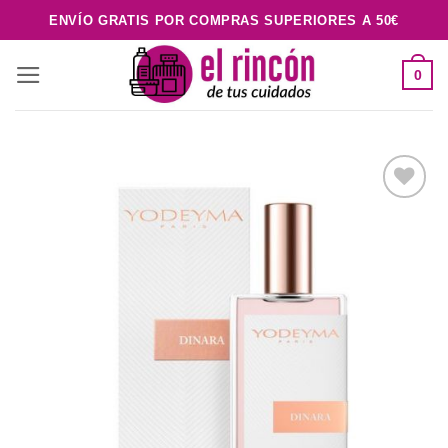
Saltar
ENVÍO GRATIS POR COMPRAS SUPERIORES A 50€
al
contenido
0
Añadir
a la
lista de
deseos