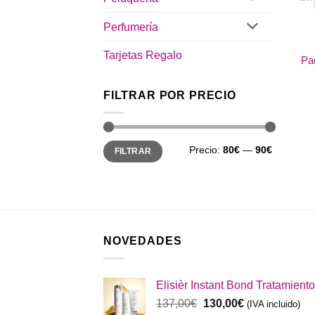
Perfumería
Tarjetas Regalo
Pa
FILTRAR POR PRECIO
Precio
Precio
Precio:
80€
—
90€
FILTRAR
mínimo
máximo
NOVEDADES
Elisièr Instant Bond Tratamiento
El
El
137,00
€
130,00
€
(IVA incluido)