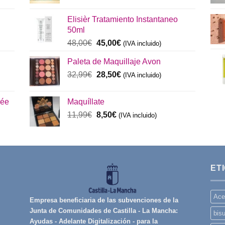
precio
precio
original
actual
Elisièr Tratamiento Instantaneo
era:
es:
50ml
137,00€.
130,00€.
El
El
48,00
€
45,00
€
(IVA incluido)
precio
precio
Paleta de Maquillaje Avon
original
actual
era:
El
es:
El
32,99
€
28,50
€
(IVA incluido)
48,00€.
precio
45,00€.
precio
original
actual
rée
Maquíllate
era:
es:
El
El
11,99
€
8,50
€
32,99€.
(IVA incluido)
28,50€.
precio
precio
original
actual
era:
es:
11,99€.
8,50€.
ET
Ace
Empresa beneficiaria de las subvenciones de la
Junta de Comunidades de Castilla - La Mancha:
bisu
Ayudas - Adelante Digitalización - para la