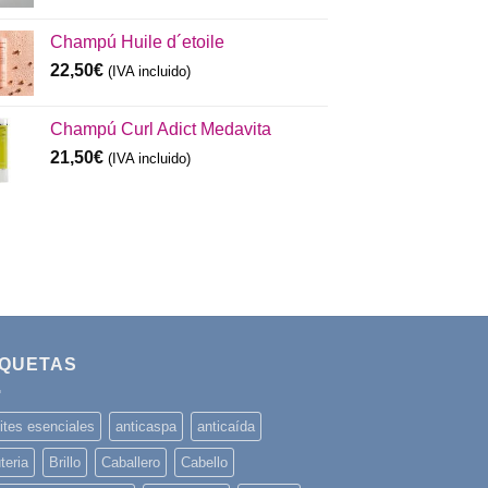
Champú Huile d´etoile
22,50
€
(IVA incluido)
Champú Curl Adict Medavita
21,50
€
(IVA incluido)
IQUETAS
ites esenciales
anticaspa
anticaída
teria
Brillo
Caballero
Cabello