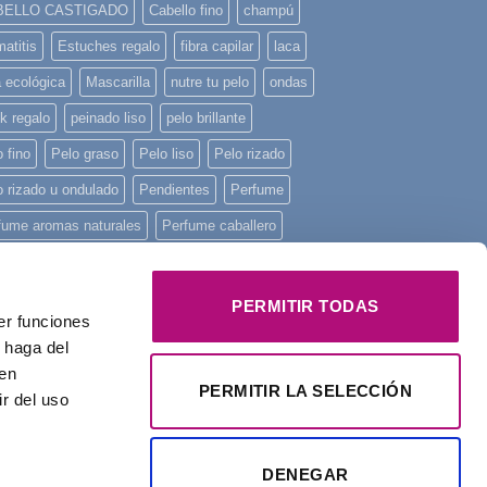
BELLO CASTIGADO
Cabello fino
champú
atitis
Estuches regalo
fibra capilar
laca
a ecológica
Mascarilla
nutre tu pelo
ondas
k regalo
peinado liso
pelo brillante
 fino
Pelo graso
Pelo liso
Pelo rizado
o rizado u ondulado
Pendientes
Perfume
fume aromas naturales
Perfume caballero
fume de mujer
Perfume unisex
fume Yodeyma
piel sensible
piscina
PERMITIR TODAS
er funciones
ncha mini
playa
Principios activos
 haga del
onstruye tu pelo
regalo
Regalo Navidad
den
PERMITIR LA SELECCIÓN
r del uso
alos
rizos
tratamiento intensivo
Yodeyma
DENEGAR