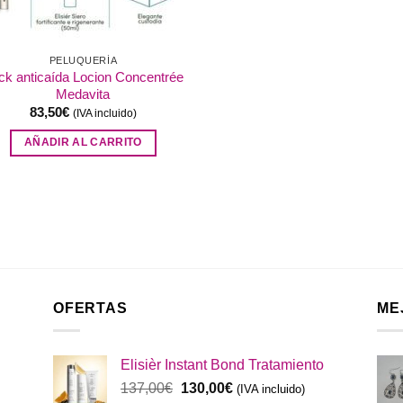
PELUQUERÍA
ck anticaída Locion Concentrée
Medavita
83,50
€
(IVA incluido)
AÑADIR AL CARRITO
OFERTAS
ME
Elisièr Instant Bond Tratamiento
El
El
137,00
€
130,00
€
(IVA incluido)