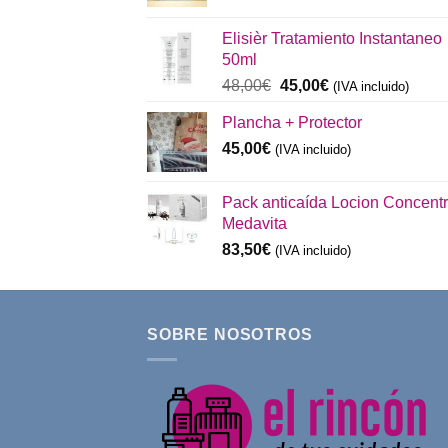
precio
precio
original
actual
Elisièr Tratamiento Instantaneo
era:
es:
50ml
137,00€.
130,00€.
El
El
48,00
€
45,00
€
(IVA incluido)
precio
precio
Plancha + Protector
original
actual
era:
es:
45,00
€
(IVA incluido)
48,00€.
45,00€.
Pack anticaída Locion Concent
Medavita
83,50
€
(IVA incluido)
SOBRE NOSOTROS