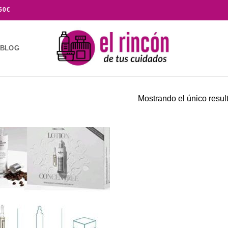
50€
BLOG
Mostrando el único resul
Añadir
a la
lista de
deseos