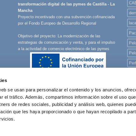
CA
transformación digital de las pymes de Castilla - La
Mancha
derm
Proyecto incentivado con una subvención cofinanciada
lac
por el Fondo Europeo de Desarrollo Regional
Pac
Objetivo del proyecto: La modernización de las
estrategias de comunicación y venta, y para el impulso
Pelo
a la actividad de comercio electrónico de las pymes
Pel
Per
Per
ies
Per
web se usan para personalizar el contenido y los anuncios, ofrec
pla
ar el tráfico. Además, compartimos información sobre el uso que
rec
tners de redes sociales, publicidad y análisis web, quienes pue
ación que les haya proporcionado o que hayan recopilado a parti
reg
vicios.