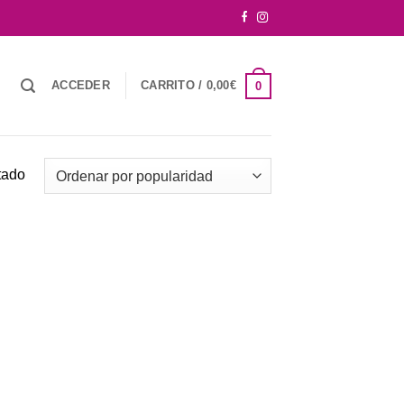
ACCEDER
CARRITO /
0,00
€
0
tado