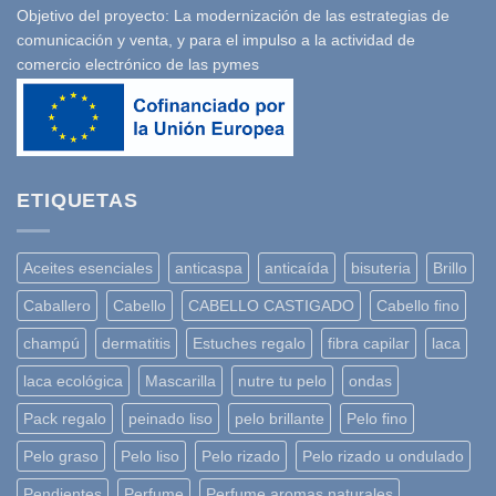
Objetivo del proyecto: La modernización de las estrategias de
comunicación y venta, y para el impulso a la actividad de
comercio electrónico de las pymes
ETIQUETAS
Aceites esenciales
anticaspa
anticaída
bisuteria
Brillo
Caballero
Cabello
CABELLO CASTIGADO
Cabello fino
champú
dermatitis
Estuches regalo
fibra capilar
laca
laca ecológica
Mascarilla
nutre tu pelo
ondas
Pack regalo
peinado liso
pelo brillante
Pelo fino
Pelo graso
Pelo liso
Pelo rizado
Pelo rizado u ondulado
Pendientes
Perfume
Perfume aromas naturales