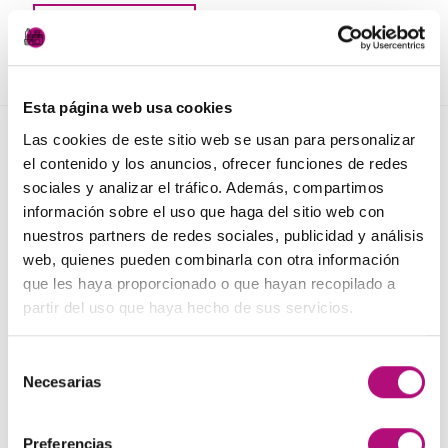
AÑADIR AL CARRITO
Esta página web usa cookies
Las cookies de este sitio web se usan para personalizar
NOVEDADES
el contenido y los anuncios, ofrecer funciones de redes
sociales y analizar el tráfico. Además, compartimos
información sobre el uso que haga del sitio web con
Elisièr Instant Bond Tratamiento
nuestros partners de redes sociales, publicidad y análisis
El
El
137,00
€
130,00
€
(IVA incluido)
web, quienes pueden combinarla con otra información
precio
precio
que les haya proporcionado o que hayan recopilado a
original
actual
Elisièr Tratamiento Instantaneo 50ml
partir del uso que haya hecho de sus servicios.
era:
es:
El
El
48,00
€
45,00
€
(IVA incluido)
137,00€.
130,00€.
precio
precio
Selección
original
actual
Plancha + Protector
Necesarias
de
era:
es:
45,00
€
(IVA incluido)
consentimiento
48,00€.
45,00€.
Preferencias