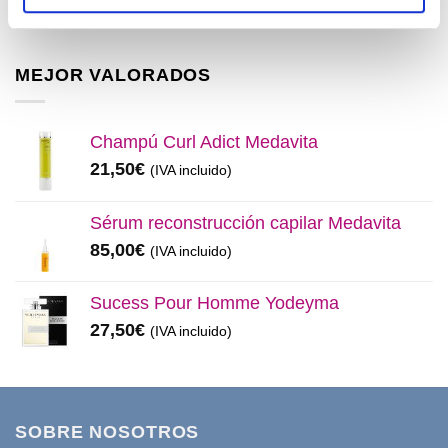
El
El
11,99
€
8,50
€
(IVA incluido)
32,99€.
28,50€.
precio
precio
original
actual
era:
es:
MEJOR VALORADOS
11,99€.
8,50€.
Champú Curl Adict Medavita
21,50
€
(IVA incluido)
Sérum reconstrucción capilar Medavita
85,00
€
(IVA incluido)
Sucess Pour Homme Yodeyma
27,50
€
(IVA incluido)
SOBRE NOSOTROS