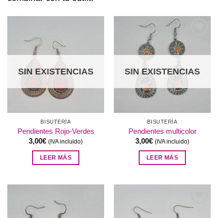
Añadir
Añadir
a la
a la
lista de
lista de
deseos
deseos
SIN EXISTENCIAS
SIN EXISTENCIAS
BISUTERÍA
BISUTERÍA
Pendientes Rojo-Verdes
Pendientes multicolor
3,00
€
3,00
€
(IVA incluido)
(IVA incluido)
LEER MÁS
LEER MÁS
Añadir
Añadir