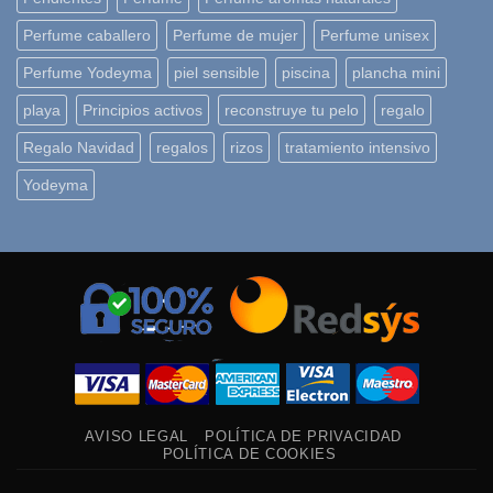
Perfume caballero
Perfume de mujer
Perfume unisex
Perfume Yodeyma
piel sensible
piscina
plancha mini
playa
Principios activos
reconstruye tu pelo
regalo
Regalo Navidad
regalos
rizos
tratamiento intensivo
Yodeyma
AVISO LEGAL
POLÍTICA DE PRIVACIDAD
POLÍTICA DE COOKIES