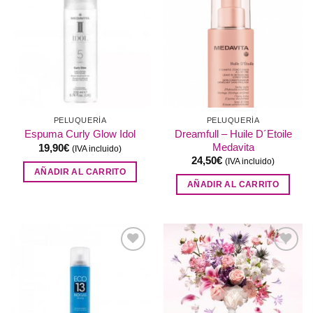
Añadir
Añadir
a la
a la
lista de
lista de
deseos
deseos
PELUQUERÍA
PELUQUERÍA
Dreamfull – Huile D´Etoile
Espuma Curly Glow Idol
Medavita
19,90
€
(IVA incluido)
24,50
€
(IVA incluido)
AÑADIR AL CARRITO
AÑADIR AL CARRITO
Añadir
Añadir
a la
a la
lista de
lista de
deseos
deseos