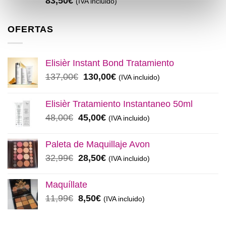
83,50
€
(IVA incluido)
OFERTAS
Elisièr Instant Bond Tratamiento
El
El
137,00
€
130,00
€
(IVA incluido)
precio
precio
original
actual
Elisièr Tratamiento Instantaneo 50ml
era:
es:
El
El
48,00
€
45,00
€
(IVA incluido)
137,00€.
130,00€.
precio
precio
original
actual
Paleta de Maquillaje Avon
era:
es:
El
El
32,99
€
28,50
€
(IVA incluido)
48,00€.
45,00€.
precio
precio
original
actual
Maquíllate
era:
es:
El
El
11,99
€
8,50
€
(IVA incluido)
32,99€.
28,50€.
precio
precio
original
actual