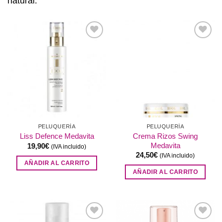
natural.
Añadir
Añadir
a la
a la
lista de
lista de
deseos
deseos
PELUQUERÍA
PELUQUERÍA
Crema Rizos Swing
Liss Defence Medavita
Medavita
19,90
€
(IVA incluido)
24,50
€
(IVA incluido)
AÑADIR AL CARRITO
AÑADIR AL CARRITO