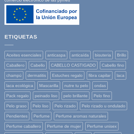
comercio electrónico de las pymes
ETIQUETAS
Aceites esenciales
anticaspa
anticaída
bisuteria
Brillo
Caballero
Cabello
CABELLO CASTIGADO
Cabello fino
champú
dermatitis
Estuches regalo
fibra capilar
laca
laca ecológica
Mascarilla
nutre tu pelo
ondas
Pack regalo
peinado liso
pelo brillante
Pelo fino
Pelo graso
Pelo liso
Pelo rizado
Pelo rizado u ondulado
Pendientes
Perfume
Perfume aromas naturales
Perfume caballero
Perfume de mujer
Perfume unisex