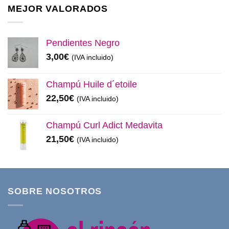
era:
es:
MEJOR VALORADOS
11,99€.
8,50€.
Pendientes Negro
3,00
€
(IVA incluido)
Champú Huile d´etoile
22,50
€
(IVA incluido)
Champú Curl Adict Medavita
21,50
€
(IVA incluido)
SOBRE NOSOTROS