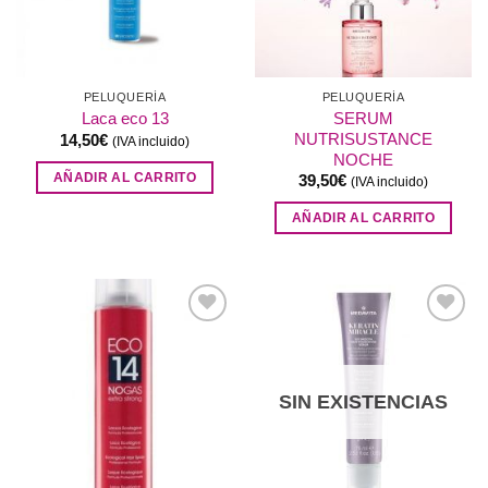
PELUQUERÍA
PELUQUERÍA
SERUM
Laca eco 13
NUTRISUSTANCE
14,50
€
(IVA incluido)
NOCHE
AÑADIR AL CARRITO
39,50
€
(IVA incluido)
AÑADIR AL CARRITO
Añadir
Añadir
a la
a la
lista de
lista de
deseos
deseos
SIN EXISTENCIAS