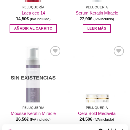
PELUQUERÍA
PELUQUERÍA
Laca eco 14
Serum Keratin Miracle
14,50
€
27,90
€
(IVA incluido)
(IVA incluido)
AÑADIR AL CARRITO
LEER MÁS
Añadir
Añadir
a la
a la
lista de
lista de
deseos
deseos
SIN EXISTENCIAS
PELUQUERÍA
PELUQUERÍA
Mousse Keratin Miracle
Cera Bold Medavita
26,50
€
24,50
€
(IVA incluido)
(IVA incluido)
LEER MÁS
AÑADIR AL CARRITO