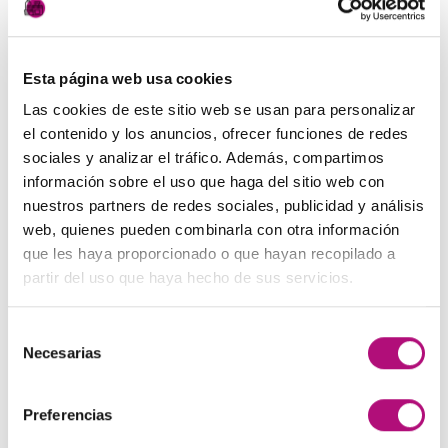
Esta página web usa cookies
Añadir
Añadir
Las cookies de este sitio web se usan para personalizar
a la
a la
el contenido y los anuncios, ofrecer funciones de redes
lista de
lista de
deseos
deseos
sociales y analizar el tráfico. Además, compartimos
información sobre el uso que haga del sitio web con
nuestros partners de redes sociales, publicidad y análisis
web, quienes pueden combinarla con otra información
que les haya proporcionado o que hayan recopilado a
PELUQUERÍA
PELUQUERÍA
partir del uso que haya hecho de sus servicios.
Cera de agua Jelly
Polvos Volumen Magnum
Medavita
Medavita
24,50
€
24,50
€
(IVA incluido)
(IVA incluido)
Selección
Necesarias
de
AÑADIR AL CARRITO
AÑADIR AL CARRITO
consentimiento
Preferencias
1
2