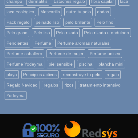
champú
dermatitis
Estuches regalo
fibra capilar
laca
laca ecológica
Mascarilla
nutre tu pelo
ondas
Pack regalo
peinado liso
pelo brillante
Pelo fino
Pelo graso
Pelo liso
Pelo rizado
Pelo rizado u ondulado
Pendientes
Perfume
Perfume aromas naturales
Perfume caballero
Perfume de mujer
Perfume unisex
Perfume Yodeyma
piel sensible
piscina
plancha mini
playa
Principios activos
reconstruye tu pelo
regalo
Regalo Navidad
regalos
rizos
tratamiento intensivo
Yodeyma