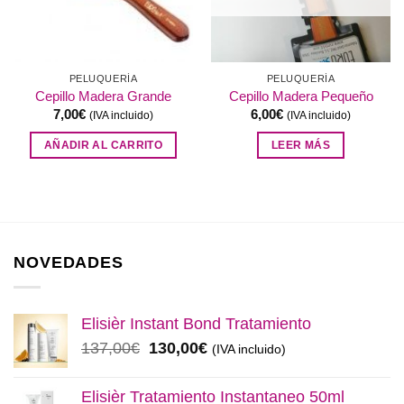
PELUQUERÍA
PELUQUERÍA
Cepillo Madera Grande
Cepillo Madera Pequeño
7,00
€
6,00
€
(IVA incluido)
(IVA incluido)
AÑADIR AL CARRITO
LEER MÁS
NOVEDADES
Elisièr Instant Bond Tratamiento
El
El
137,00
€
130,00
€
(IVA incluido)
precio
precio
original
actual
Elisièr Tratamiento Instantaneo 50ml