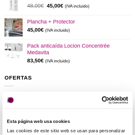
era:
es:
El
El
48,00
€
45,00
€
(IVA incluido)
137,00€.
130,00€.
precio
precio
original
actual
Plancha + Protector
era:
es:
45,00
€
(IVA incluido)
48,00€.
45,00€.
Pack anticaída Locion Concentrée
Medavita
83,50
€
(IVA incluido)
OFERTAS
Elisièr Instant Bond Tratamiento
El
El
137,00
€
130,00
€
(IVA incluido)
precio
precio
original
actual
Esta página web usa cookies
Elisièr Tratamiento Instantaneo 50ml
era:
es:
El
El
48,00
€
45,00
€
Las cookies de este sitio web se usan para personalizar
(IVA incluido)
137,00€.
130,00€.