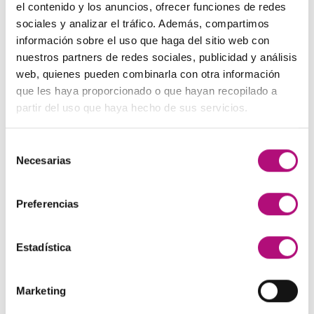
precio
precio
el contenido y los anuncios, ofrecer funciones de redes
original
actual
sociales y analizar el tráfico. Además, compartimos
Paleta de Maquillaje Avon
era:
es:
información sobre el uso que haga del sitio web con
El
El
32,99
€
28,50
€
(IVA incluido)
48,00€.
45,00€.
nuestros partners de redes sociales, publicidad y análisis
precio
precio
web, quienes pueden combinarla con otra información
original
actual
Maquíllate
que les haya proporcionado o que hayan recopilado a
era:
es:
El
El
11,99
€
8,50
€
(IVA incluido)
partir del uso que haya hecho de sus servicios.
32,99€.
28,50€.
precio
precio
original
actual
Selección
era:
es:
MEJOR VALORADOS
Necesarias
de
11,99€.
8,50€.
consentimiento
Pendientes Negro
Preferencias
3,00
€
(IVA incluido)
Estadística
Champú Huile d´etoile
22,50
€
(IVA incluido)
Marketing
Champú Curl Adict Medavita