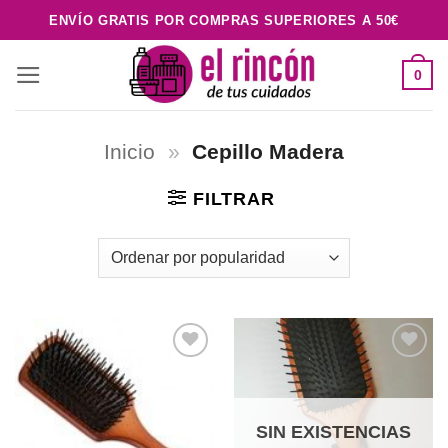
Saltar
ENVÍO GRATIS POR COMPRAS SUPERIORES A 50€
al
contenido
0
Inicio
»
Cepillo Madera
FILTRAR
Añadir
Añadir
a la
a la
lista de
lista de
deseos
deseos
SIN EXISTENCIAS