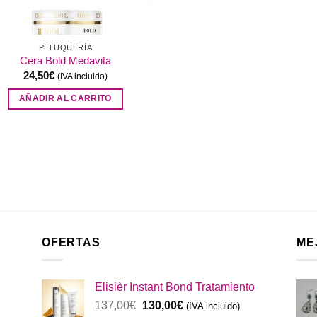
PELUQUERÍA
Cera Bold Medavita
24,50
€
(IVA incluido)
AÑADIR AL CARRITO
OFERTAS
ME
Elisièr Instant Bond Tratamiento
El
El
137,00
€
130,00
€
(IVA incluido)