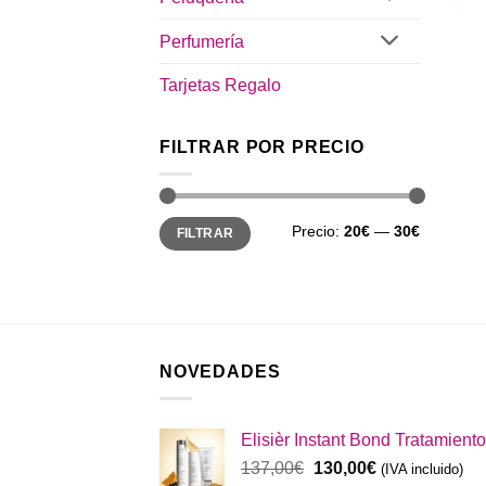
Perfumería
Tarjetas Regalo
FILTRAR POR PRECIO
Precio
Precio
Precio:
20€
—
30€
FILTRAR
mínimo
máximo
NOVEDADES
Elisièr Instant Bond Tratamiento
El
El
137,00
€
130,00
€
(IVA incluido)