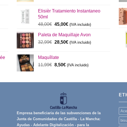
precio
precio
original
actual
Elisièr Tratamiento Instantaneo
era:
es:
50ml
137,00€.
130,00€.
El
El
48,00
€
45,00
€
(IVA incluido)
precio
precio
Paleta de Maquillaje Avon
original
actual
era:
El
es:
El
32,99
€
28,50
€
(IVA incluido)
48,00€.
precio
45,00€.
precio
original
actual
rée
Maquíllate
era:
es:
El
El
11,99
€
8,50
€
32,99€.
(IVA incluido)
28,50€.
precio
precio
original
actual
era:
es:
11,99€.
8,50€.
ET
Ace
Empresa beneficiaria de las subvenciones de la
Junta de Comunidades de Castilla - La Mancha:
bisu
Ayudas - Adelante Digitalización - para la