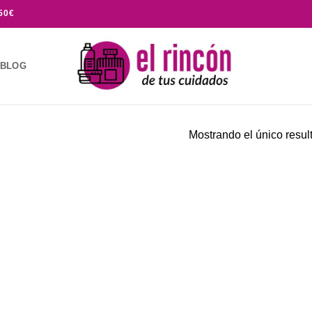
50€
BLOG
Mostrando el único resul
Añadir
a la
lista de
deseos