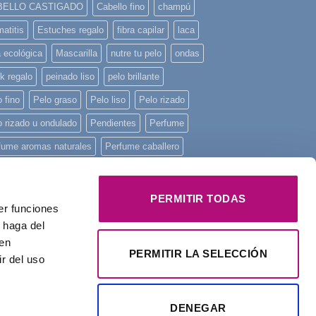
BELLO CASTIGADO
Cabello fino
champú
atitis
Estuches regalo
fibra capilar
laca
a ecológica
Mascarilla
nutre tu pelo
ondas
k regalo
peinado liso
pelo brillante
 fino
Pelo graso
Pelo liso
Pelo rizado
o rizado u ondulado
Pendientes
Perfume
fume aromas naturales
Perfume caballero
fume de mujer
Perfume unisex
fume Yodeyma
piel sensible
piscina
PERMITIR TODAS
er funciones
ncha mini
playa
Principios activos
 haga del
onstruye tu pelo
regalo
Regalo Navidad
den
PERMITIR LA SELECCIÓN
r del uso
alos
rizos
tratamiento intensivo
Yodeyma
DENEGAR