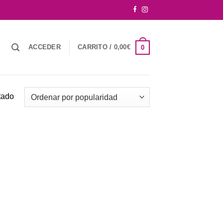
ACCEDER
CARRITO /
0,00
€
0
tado