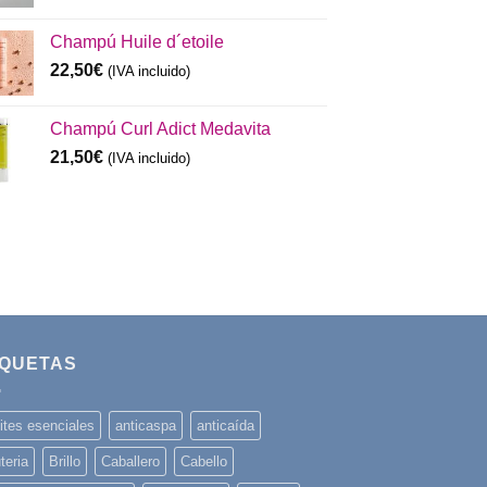
Champú Huile d´etoile
22,50
€
(IVA incluido)
Champú Curl Adict Medavita
21,50
€
(IVA incluido)
IQUETAS
ites esenciales
anticaspa
anticaída
teria
Brillo
Caballero
Cabello