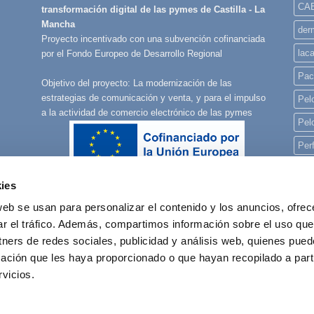
CA
transformación digital de las pymes de Castilla - La
Mancha
derm
Proyecto incentivado con una subvención cofinanciada
lac
por el Fondo Europeo de Desarrollo Regional
Pac
Objetivo del proyecto: La modernización de las
estrategias de comunicación y venta, y para el impulso
Pelo
a la actividad de comercio electrónico de las pymes
Pel
Per
Per
ies
Per
web se usan para personalizar el contenido y los anuncios, ofrec
pla
ar el tráfico. Además, compartimos información sobre el uso que
rec
tners de redes sociales, publicidad y análisis web, quienes pue
ación que les haya proporcionado o que hayan recopilado a parti
reg
vicios.