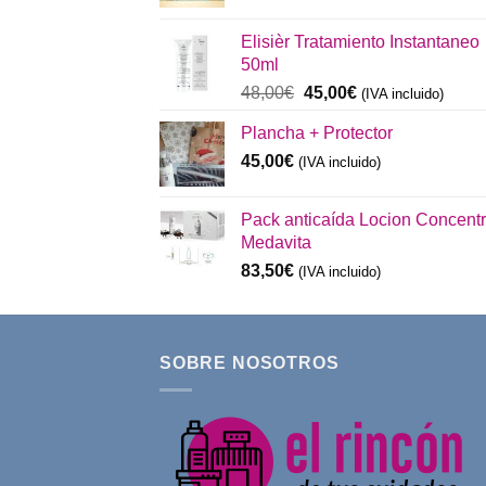
precio
precio
original
actual
Elisièr Tratamiento Instantaneo
era:
es:
50ml
137,00€.
130,00€.
El
El
48,00
€
45,00
€
(IVA incluido)
precio
precio
Plancha + Protector
original
actual
era:
es:
45,00
€
(IVA incluido)
48,00€.
45,00€.
Pack anticaída Locion Concent
Medavita
83,50
€
(IVA incluido)
SOBRE NOSOTROS