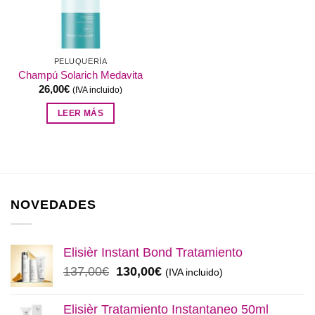
PELUQUERÍA
Champú Solarich Medavita
26,00
€
(IVA incluido)
LEER MÁS
NOVEDADES
Elisièr Instant Bond Tratamiento
El
El
137,00
€
130,00
€
(IVA incluido)
precio
precio
original
actual
Elisièr Tratamiento Instantaneo 50ml