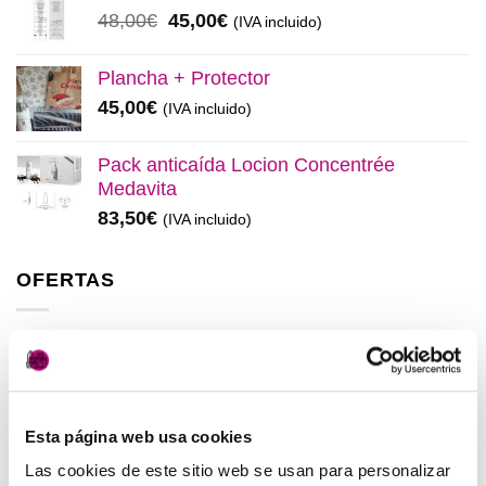
era:
es:
El
El
48,00
€
45,00
€
(IVA incluido)
137,00€.
130,00€.
precio
precio
original
actual
Plancha + Protector
era:
es:
45,00
€
(IVA incluido)
48,00€.
45,00€.
Pack anticaída Locion Concentrée
Medavita
83,50
€
(IVA incluido)
OFERTAS
Elisièr Instant Bond Tratamiento
El
El
137,00
€
130,00
€
(IVA incluido)
precio
precio
original
actual
Esta página web usa cookies
Elisièr Tratamiento Instantaneo 50ml
era:
es:
El
El
48,00
€
45,00
€
Las cookies de este sitio web se usan para personalizar
(IVA incluido)
137,00€.
130,00€.