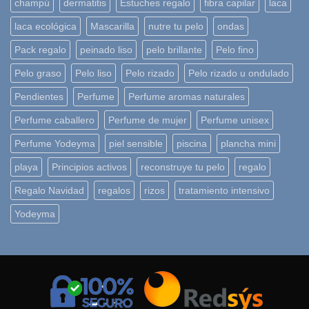
champú
dermatitis
Estuches regalo
fibra capilar
laca
laca ecológica
Mascarilla
nutre tu pelo
ondas
Pack regalo
peinado liso
pelo brillante
Pelo fino
Pelo graso
Pelo liso
Pelo rizado
Pelo rizado u ondulado
Pendientes
Perfume
Perfume aromas naturales
Perfume caballero
Perfume de mujer
Perfume unisex
Perfume Yodeyma
piel sensible
piscina
plancha mini
playa
Principios activos
reconstruye tu pelo
regalo
Regalo Navidad
regalos
rizos
tratamiento intensivo
Yodeyma