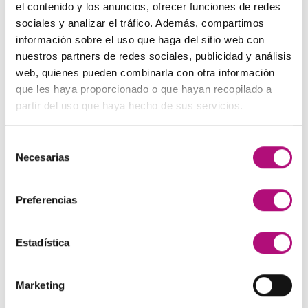
precio
precio
el contenido y los anuncios, ofrecer funciones de redes
original
actual
sociales y analizar el tráfico. Además, compartimos
Paleta de Maquillaje Avon
era:
es:
información sobre el uso que haga del sitio web con
El
El
32,99
€
28,50
€
(IVA incluido)
48,00€.
45,00€.
nuestros partners de redes sociales, publicidad y análisis
precio
precio
web, quienes pueden combinarla con otra información
original
actual
Maquíllate
que les haya proporcionado o que hayan recopilado a
era:
es:
El
El
11,99
€
8,50
€
(IVA incluido)
partir del uso que haya hecho de sus servicios.
32,99€.
28,50€.
precio
precio
original
actual
Selección
era:
es:
MEJOR VALORADOS
Necesarias
de
11,99€.
8,50€.
consentimiento
Pendientes Negro
Preferencias
3,00
€
(IVA incluido)
Estadística
Champú Huile d´etoile
22,50
€
(IVA incluido)
Marketing
Champú Curl Adict Medavita