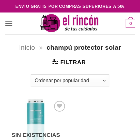
Saltar
ENVÍO GRATIS POR COMPRAS SUPERIORES A 50€
al
contenido
0
Inicio
»
champú protector solar
FILTRAR
Añadir
a la
lista de
deseos
SIN EXISTENCIAS