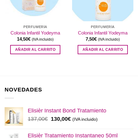
PERFUMERÍA
PERFUMERÍA
Colonia Infantil Yodeyma
Colonia Infantil Yodeyma
14,50
€
7,50
€
(IVA incluido)
(IVA incluido)
AÑADIR AL CARRITO
AÑADIR AL CARRITO
NOVEDADES
Elisièr Instant Bond Tratamiento
El
El
137,00
€
130,00
€
(IVA incluido)
precio
precio
original
actual
Elisièr Tratamiento Instantaneo 50ml