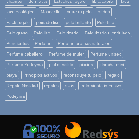
champú
dermatitis
Estuches regalo
fibra capilar
laca
laca ecológica
Mascarilla
nutre tu pelo
ondas
Pack regalo
peinado liso
pelo brillante
Pelo fino
Pelo graso
Pelo liso
Pelo rizado
Pelo rizado u ondulado
Pendientes
Perfume
Perfume aromas naturales
Perfume caballero
Perfume de mujer
Perfume unisex
Perfume Yodeyma
piel sensible
piscina
plancha mini
playa
Principios activos
reconstruye tu pelo
regalo
Regalo Navidad
regalos
rizos
tratamiento intensivo
Yodeyma