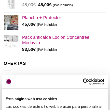
era:
es:
El
El
48,00
€
45,00
€
(IVA incluido)
137,00€.
130,00€.
precio
precio
original
actual
Plancha + Protector
era:
es:
45,00
€
(IVA incluido)
48,00€.
45,00€.
Pack anticaída Locion Concentrée
Medavita
83,50
€
(IVA incluido)
OFERTAS
Elisièr Instant Bond Tratamiento
El
El
137,00
€
130,00
€
(IVA incluido)
precio
precio
original
actual
Esta página web usa cookies
Elisièr Tratamiento Instantaneo 50ml
era:
es:
El
El
48,00
€
45,00
€
Las cookies de este sitio web se usan para personalizar
(IVA incluido)
137,00€.
130,00€.