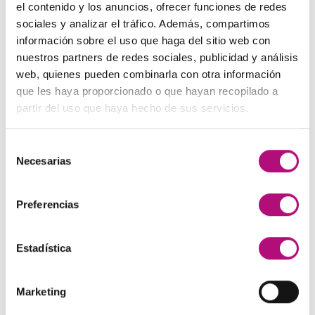
precio
precio
el contenido y los anuncios, ofrecer funciones de redes
original
actual
sociales y analizar el tráfico. Además, compartimos
Paleta de Maquillaje Avon
era:
es:
información sobre el uso que haga del sitio web con
El
El
32,99
€
28,50
€
(IVA incluido)
48,00€.
45,00€.
nuestros partners de redes sociales, publicidad y análisis
precio
precio
web, quienes pueden combinarla con otra información
original
actual
Maquíllate
que les haya proporcionado o que hayan recopilado a
era:
es:
El
El
11,99
€
8,50
€
(IVA incluido)
partir del uso que haya hecho de sus servicios.
32,99€.
28,50€.
precio
precio
original
actual
Selección
era:
es:
MEJOR VALORADOS
Necesarias
de
11,99€.
8,50€.
consentimiento
Pendientes Negro
Preferencias
3,00
€
(IVA incluido)
Estadística
Champú Huile d´etoile
22,50
€
(IVA incluido)
Marketing
Champú Curl Adict Medavita