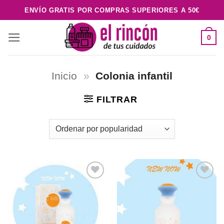
Saltar
ENVÍO GRATIS POR COMPRAS SUPERIORES A 50€
al
contenido
0
Inicio
»
Colonia infantil
FILTRAR
Añadir
Añadir
a la
a la
lista de
lista de
deseos
deseos