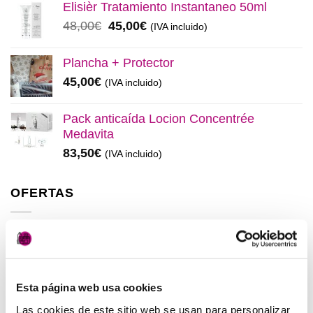
original
actual
Elisièr Tratamiento Instantaneo 50ml
era:
es:
El
El
48,00
€
45,00
€
(IVA incluido)
137,00€.
130,00€.
precio
precio
original
actual
Plancha + Protector
era:
es:
45,00
€
(IVA incluido)
48,00€.
45,00€.
Pack anticaída Locion Concentrée
Medavita
83,50
€
(IVA incluido)
OFERTAS
Elisièr Instant Bond Tratamiento
El
El
137,00
€
130,00
€
(IVA incluido)
precio
precio
Esta página web usa cookies
original
actual
Elisièr Tratamiento Instantaneo 50ml
era:
es:
Las cookies de este sitio web se usan para personalizar