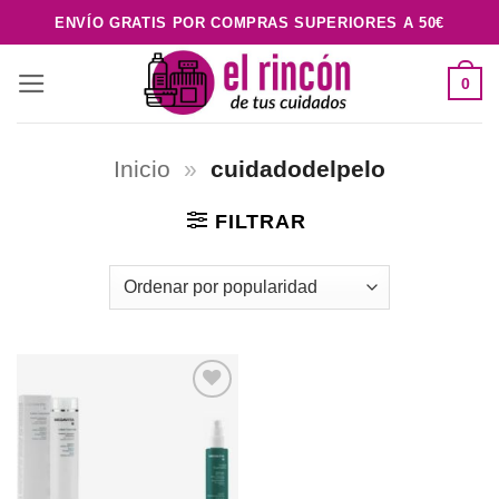
Saltar
ENVÍO GRATIS POR COMPRAS SUPERIORES A 50€
al
contenido
0
Inicio
»
cuidadodelpelo
FILTRAR
Añadir
a la
lista de
deseos