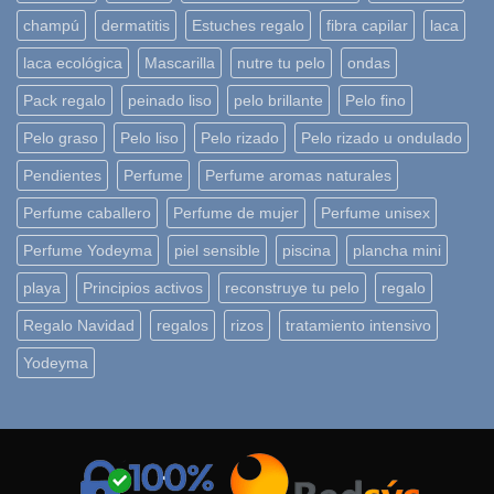
champú
dermatitis
Estuches regalo
fibra capilar
laca
laca ecológica
Mascarilla
nutre tu pelo
ondas
Pack regalo
peinado liso
pelo brillante
Pelo fino
Pelo graso
Pelo liso
Pelo rizado
Pelo rizado u ondulado
Pendientes
Perfume
Perfume aromas naturales
Perfume caballero
Perfume de mujer
Perfume unisex
Perfume Yodeyma
piel sensible
piscina
plancha mini
playa
Principios activos
reconstruye tu pelo
regalo
Regalo Navidad
regalos
rizos
tratamiento intensivo
Yodeyma