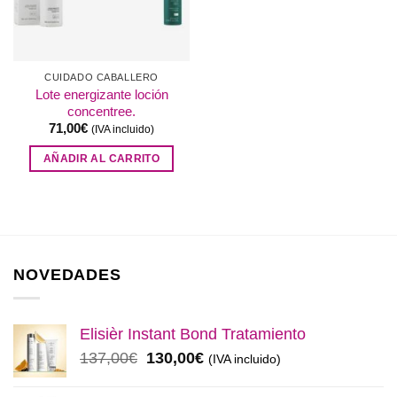
CUIDADO CABALLERO
Lote energizante loción
concentree.
71,00
€
(IVA incluido)
AÑADIR AL CARRITO
NOVEDADES
Elisièr Instant Bond Tratamiento
El
El
137,00
€
130,00
€
(IVA incluido)
precio
precio