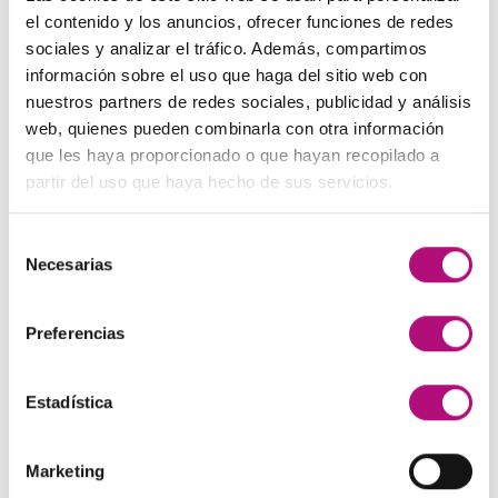
El
El
48,00
€
45,00
€
(IVA incluido)
137,00€.
130,00€.
el contenido y los anuncios, ofrecer funciones de redes
precio
precio
sociales y analizar el tráfico. Además, compartimos
original
actual
Paleta de Maquillaje Avon
información sobre el uso que haga del sitio web con
era:
es:
El
El
32,99
€
28,50
€
(IVA incluido)
nuestros partners de redes sociales, publicidad y análisis
48,00€.
45,00€.
precio
precio
web, quienes pueden combinarla con otra información
original
actual
Maquíllate
que les haya proporcionado o que hayan recopilado a
era:
es:
El
El
11,99
€
8,50
€
partir del uso que haya hecho de sus servicios.
(IVA incluido)
32,99€.
28,50€.
precio
precio
original
actual
Selección
era:
es:
MEJOR VALORADOS
Necesarias
de
11,99€.
8,50€.
consentimiento
Preferencias
Pendientes Negro
3,00
€
(IVA incluido)
Estadística
Champú Huile d´etoile
22,50
€
(IVA incluido)
Marketing