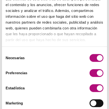
El
El
48,00
€
45,00
€
(IVA incluido)
137,00€.
130,00€.
el contenido y los anuncios, ofrecer funciones de redes
precio
precio
sociales y analizar el tráfico. Además, compartimos
original
actual
Paleta de Maquillaje Avon
información sobre el uso que haga del sitio web con
era:
es:
El
El
32,99
€
28,50
€
(IVA incluido)
nuestros partners de redes sociales, publicidad y análisis
48,00€.
45,00€.
precio
precio
web, quienes pueden combinarla con otra información
original
actual
Maquíllate
que les haya proporcionado o que hayan recopilado a
era:
es:
El
El
11,99
€
8,50
€
partir del uso que haya hecho de sus servicios.
(IVA incluido)
32,99€.
28,50€.
precio
precio
original
actual
Selección
era:
es:
MEJOR VALORADOS
Necesarias
de
11,99€.
8,50€.
consentimiento
Preferencias
Pendientes Negro
3,00
€
(IVA incluido)
Estadística
Champú Huile d´etoile
22,50
€
(IVA incluido)
Marketing