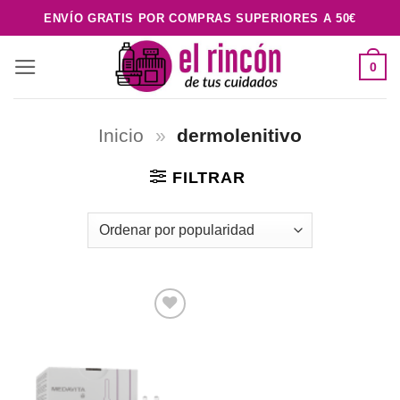
Saltar
ENVÍO GRATIS POR COMPRAS SUPERIORES A 50€
al
contenido
0
Inicio
»
dermolenitivo
FILTRAR
Añadir
a la
lista de
deseos