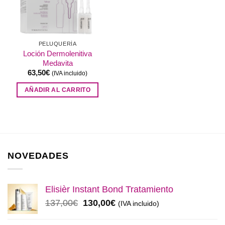
PELUQUERÍA
Loción Dermolenitiva
Medavita
63,50
€
(IVA incluido)
AÑADIR AL CARRITO
NOVEDADES
Elisièr Instant Bond Tratamiento
El
El
137,00
€
130,00
€
(IVA incluido)
precio
precio