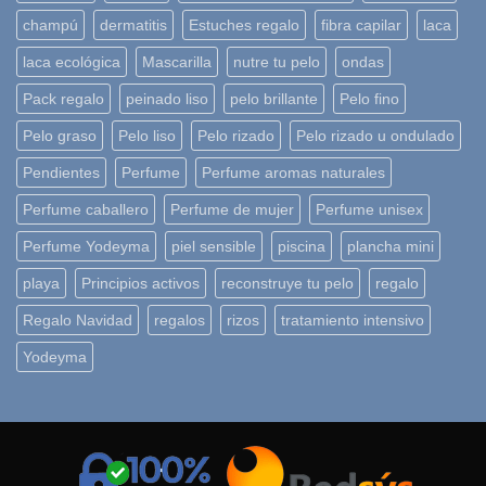
champú
dermatitis
Estuches regalo
fibra capilar
laca
laca ecológica
Mascarilla
nutre tu pelo
ondas
Pack regalo
peinado liso
pelo brillante
Pelo fino
Pelo graso
Pelo liso
Pelo rizado
Pelo rizado u ondulado
Pendientes
Perfume
Perfume aromas naturales
Perfume caballero
Perfume de mujer
Perfume unisex
Perfume Yodeyma
piel sensible
piscina
plancha mini
playa
Principios activos
reconstruye tu pelo
regalo
Regalo Navidad
regalos
rizos
tratamiento intensivo
Yodeyma