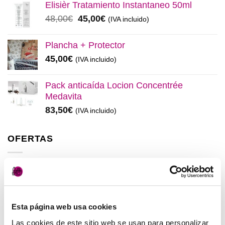
original
actual
Elisièr Tratamiento Instantaneo 50ml
era:
es:
El
El
48,00
€
45,00
€
(IVA incluido)
137,00€.
130,00€.
precio
precio
original
actual
Plancha + Protector
era:
es:
45,00
€
(IVA incluido)
48,00€.
45,00€.
Pack anticaída Locion Concentrée
Medavita
83,50
€
(IVA incluido)
OFERTAS
Elisièr Instant Bond Tratamiento
El
El
137,00
€
130,00
€
(IVA incluido)
precio
precio
Esta página web usa cookies
original
actual
Elisièr Tratamiento Instantaneo 50ml
era:
es:
Las cookies de este sitio web se usan para personalizar