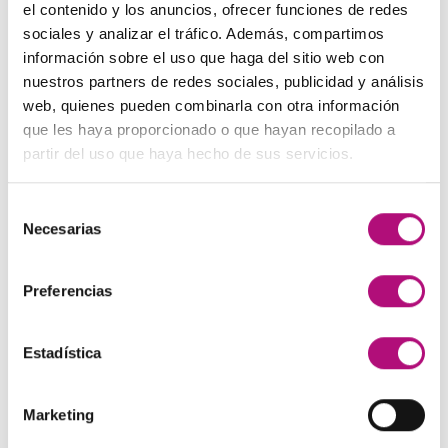
precio
precio
el contenido y los anuncios, ofrecer funciones de redes
original
actual
sociales y analizar el tráfico. Además, compartimos
Paleta de Maquillaje Avon
era:
es:
información sobre el uso que haga del sitio web con
El
El
32,99
€
28,50
€
(IVA incluido)
48,00€.
45,00€.
nuestros partners de redes sociales, publicidad y análisis
precio
precio
web, quienes pueden combinarla con otra información
original
actual
Maquíllate
que les haya proporcionado o que hayan recopilado a
era:
es:
El
El
11,99
€
8,50
€
(IVA incluido)
partir del uso que haya hecho de sus servicios.
32,99€.
28,50€.
precio
precio
original
actual
Selección
era:
es:
MEJOR VALORADOS
Necesarias
de
11,99€.
8,50€.
consentimiento
Pendientes Negro
Preferencias
3,00
€
(IVA incluido)
Estadística
Champú Huile d´etoile
22,50
€
(IVA incluido)
Marketing
Champú Curl Adict Medavita