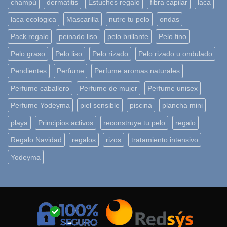
champú
dermatitis
Estuches regalo
fibra capilar
laca
laca ecológica
Mascarilla
nutre tu pelo
ondas
Pack regalo
peinado liso
pelo brillante
Pelo fino
Pelo graso
Pelo liso
Pelo rizado
Pelo rizado u ondulado
Pendientes
Perfume
Perfume aromas naturales
Perfume caballero
Perfume de mujer
Perfume unisex
Perfume Yodeyma
piel sensible
piscina
plancha mini
playa
Principios activos
reconstruye tu pelo
regalo
Regalo Navidad
regalos
rizos
tratamiento intensivo
Yodeyma