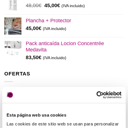
era:
es:
El
El
48,00
€
45,00
€
(IVA incluido)
137,00€.
130,00€.
precio
precio
original
actual
Plancha + Protector
era:
es:
45,00
€
(IVA incluido)
48,00€.
45,00€.
Pack anticaída Locion Concentrée
Medavita
83,50
€
(IVA incluido)
OFERTAS
Elisièr Instant Bond Tratamiento
El
El
137,00
€
130,00
€
(IVA incluido)
precio
precio
original
actual
Esta página web usa cookies
Elisièr Tratamiento Instantaneo 50ml
era:
es:
El
El
48,00
€
45,00
€
Las cookies de este sitio web se usan para personalizar
(IVA incluido)
137,00€.
130,00€.