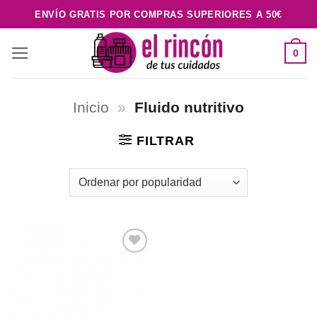
Saltar
ENVÍO GRATIS POR COMPRAS SUPERIORES A 50€
al
contenido
0
Inicio
»
Fluido nutritivo
FILTRAR
Añadir
a la
lista de
deseos