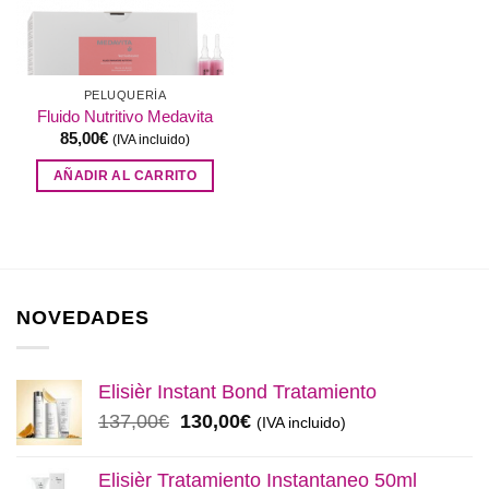
PELUQUERÍA
Fluido Nutritivo Medavita
85,00
€
(IVA incluido)
AÑADIR AL CARRITO
NOVEDADES
Elisièr Instant Bond Tratamiento
El
El
137,00
€
130,00
€
(IVA incluido)
precio
precio
original
actual
Elisièr Tratamiento Instantaneo 50ml