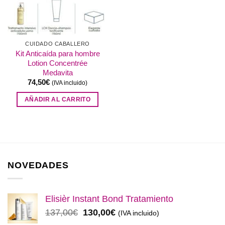
CUIDADO CABALLERO
Kit Anticaída para hombre
Lotion Concentrée
Medavita
74,50
€
(IVA incluido)
AÑADIR AL CARRITO
NOVEDADES
Elisièr Instant Bond Tratamiento
El
El
137,00
€
130,00
€
(IVA incluido)
precio
precio