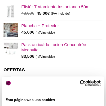
original
actual
Elisièr Tratamiento Instantaneo 50ml
era:
es:
El
El
48,00
€
45,00
€
(IVA incluido)
137,00€.
130,00€.
precio
precio
original
actual
Plancha + Protector
era:
es:
45,00
€
(IVA incluido)
48,00€.
45,00€.
Pack anticaída Locion Concentrée
Medavita
83,50
€
(IVA incluido)
OFERTAS
Elisièr Instant Bond Tratamiento
El
El
137,00
€
130,00
€
(IVA incluido)
precio
precio
Esta página web usa cookies
original
actual
Elisièr Tratamiento Instantaneo 50ml