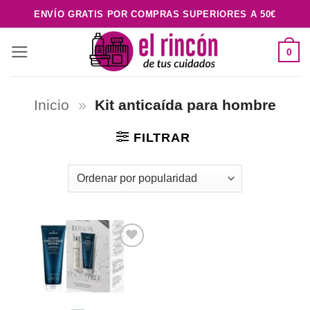
Saltar
ENVÍO GRATIS POR COMPRAS SUPERIORES A 50€
al
contenido
0
Inicio
»
Kit anticaída para hombre
FILTRAR
Añadir
a la
lista de
deseos