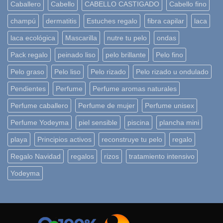
Caballero
Cabello
CABELLO CASTIGADO
Cabello fino
champú
dermatitis
Estuches regalo
fibra capilar
laca
laca ecológica
Mascarilla
nutre tu pelo
ondas
Pack regalo
peinado liso
pelo brillante
Pelo fino
Pelo graso
Pelo liso
Pelo rizado
Pelo rizado u ondulado
Pendientes
Perfume
Perfume aromas naturales
Perfume caballero
Perfume de mujer
Perfume unisex
Perfume Yodeyma
piel sensible
piscina
plancha mini
playa
Principios activos
reconstruye tu pelo
regalo
Regalo Navidad
regalos
rizos
tratamiento intensivo
Yodeyma