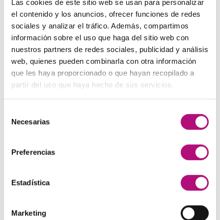
Las cookies de este sitio web se usan para personalizar
era:
es:
El
El
48,00
€
45,00
€
(IVA incluido)
el contenido y los anuncios, ofrecer funciones de redes
137,00€.
130,00€.
precio
precio
sociales y analizar el tráfico. Además, compartimos
original
actual
Paleta de Maquillaje Avon
información sobre el uso que haga del sitio web con
era:
es:
El
El
nuestros partners de redes sociales, publicidad y análisis
32,99
€
28,50
€
(IVA incluido)
48,00€.
45,00€.
precio
precio
web, quienes pueden combinarla con otra información
original
actual
que les haya proporcionado o que hayan recopilado a
Maquíllate
era:
es:
partir del uso que haya hecho de sus servicios.
El
El
11,99
€
8,50
€
(IVA incluido)
32,99€.
28,50€.
precio
precio
original
actual
Selección
Necesarias
era:
es:
de
MEJOR VALORADOS
11,99€.
8,50€.
consentimiento
Preferencias
Pendientes Negro
3,00
€
(IVA incluido)
Estadística
Champú Huile d´etoile
22,50
€
(IVA incluido)
Marketing