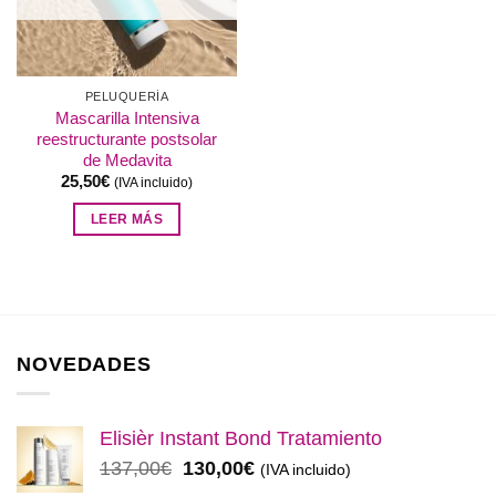
PELUQUERÍA
Mascarilla Intensiva
reestructurante postsolar
de Medavita
25,50
€
(IVA incluido)
LEER MÁS
NOVEDADES
Elisièr Instant Bond Tratamiento
El
El
137,00
€
130,00
€
(IVA incluido)
precio
precio