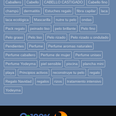
Caballero
Cabello
CABELLO CASTIGADO
Cabello fino
champú
dermatitis
Estuches regalo
fibra capilar
laca
laca ecológica
Mascarilla
nutre tu pelo
ondas
Pack regalo
peinado liso
pelo brillante
Pelo fino
Pelo graso
Pelo liso
Pelo rizado
Pelo rizado u ondulado
Pendientes
Perfume
Perfume aromas naturales
Perfume caballero
Perfume de mujer
Perfume unisex
Perfume Yodeyma
piel sensible
piscina
plancha mini
playa
Principios activos
reconstruye tu pelo
regalo
Regalo Navidad
regalos
rizos
tratamiento intensivo
Yodeyma