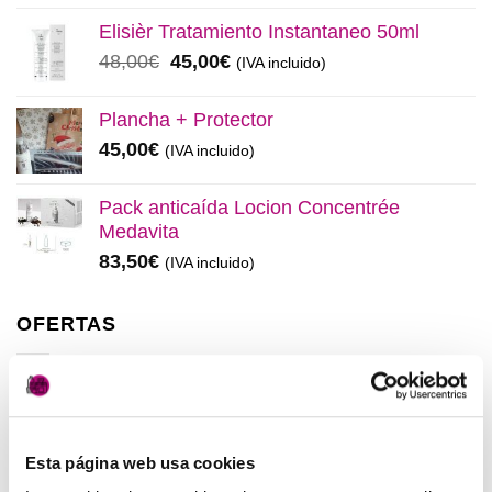
original
actual
Elisièr Tratamiento Instantaneo 50ml
era:
es:
El
El
48,00
€
45,00
€
(IVA incluido)
137,00€.
130,00€.
precio
precio
original
actual
Plancha + Protector
era:
es:
45,00
€
(IVA incluido)
48,00€.
45,00€.
Pack anticaída Locion Concentrée
Medavita
83,50
€
(IVA incluido)
OFERTAS
Elisièr Instant Bond Tratamiento
El
El
137,00
€
130,00
€
(IVA incluido)
precio
precio
Esta página web usa cookies
original
actual
Elisièr Tratamiento Instantaneo 50ml