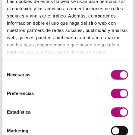
Las cookies de este sitio web se usan para personalizar
era:
es:
El
El
48,00
€
45,00
€
(IVA incluido)
el contenido y los anuncios, ofrecer funciones de redes
137,00€.
130,00€.
precio
precio
sociales y analizar el tráfico. Además, compartimos
original
actual
Paleta de Maquillaje Avon
información sobre el uso que haga del sitio web con
era:
es:
El
El
nuestros partners de redes sociales, publicidad y análisis
32,99
€
28,50
€
(IVA incluido)
48,00€.
45,00€.
precio
precio
web, quienes pueden combinarla con otra información
original
actual
que les haya proporcionado o que hayan recopilado a
Maquíllate
era:
es:
partir del uso que haya hecho de sus servicios.
El
El
11,99
€
8,50
€
(IVA incluido)
32,99€.
28,50€.
precio
precio
original
actual
Selección
Necesarias
era:
es:
de
MEJOR VALORADOS
11,99€.
8,50€.
consentimiento
Preferencias
Pendientes Negro
3,00
€
(IVA incluido)
Estadística
Champú Huile d´etoile
22,50
€
(IVA incluido)
Marketing