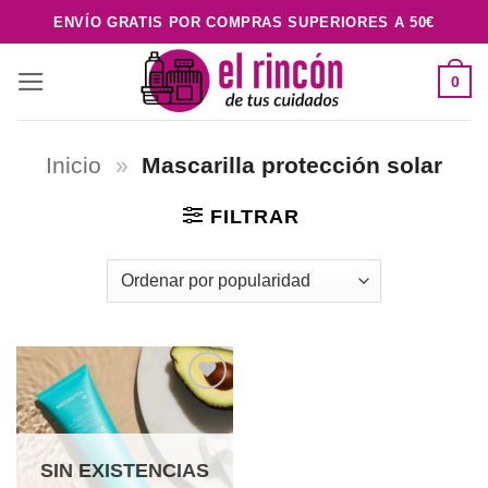
Saltar
ENVÍO GRATIS POR COMPRAS SUPERIORES A 50€
al
contenido
0
Inicio
»
Mascarilla protección solar
FILTRAR
Añadir
a la
lista de
deseos
SIN EXISTENCIAS