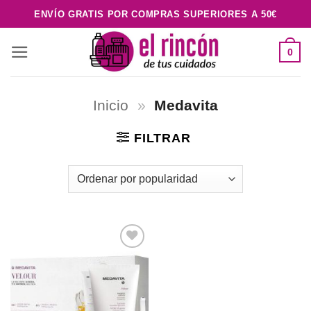
Saltar
ENVÍO GRATIS POR COMPRAS SUPERIORES A 50€
al
contenido
0
Inicio
»
Medavita
FILTRAR
Añadir
a la
lista de
deseos