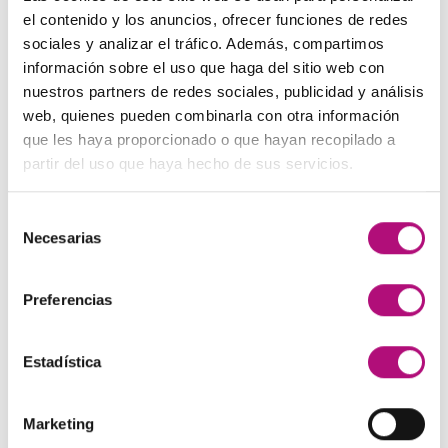
El
El
48,00
€
45,00
€
(IVA incluido)
137,00€.
130,00€.
el contenido y los anuncios, ofrecer funciones de redes
precio
precio
sociales y analizar el tráfico. Además, compartimos
original
actual
Paleta de Maquillaje Avon
información sobre el uso que haga del sitio web con
era:
es:
El
El
32,99
€
28,50
€
(IVA incluido)
nuestros partners de redes sociales, publicidad y análisis
48,00€.
45,00€.
precio
precio
web, quienes pueden combinarla con otra información
original
actual
Maquíllate
que les haya proporcionado o que hayan recopilado a
era:
es:
El
El
11,99
€
8,50
€
partir del uso que haya hecho de sus servicios.
(IVA incluido)
32,99€.
28,50€.
precio
precio
original
actual
Selección
era:
es:
MEJOR VALORADOS
Necesarias
de
11,99€.
8,50€.
consentimiento
Preferencias
Pendientes Negro
3,00
€
(IVA incluido)
Estadística
Champú Huile d´etoile
22,50
€
(IVA incluido)
Marketing