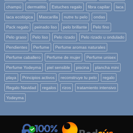
champú
dermatitis
Estuches regalo
fibra capilar
laca
laca ecológica
Mascarilla
nutre tu pelo
ondas
Pack regalo
peinado liso
pelo brillante
Pelo fino
Pelo graso
Pelo liso
Pelo rizado
Pelo rizado u ondulado
Pendientes
Perfume
Perfume aromas naturales
Perfume caballero
Perfume de mujer
Perfume unisex
Perfume Yodeyma
piel sensible
piscina
plancha mini
playa
Principios activos
reconstruye tu pelo
regalo
Regalo Navidad
regalos
rizos
tratamiento intensivo
Yodeyma