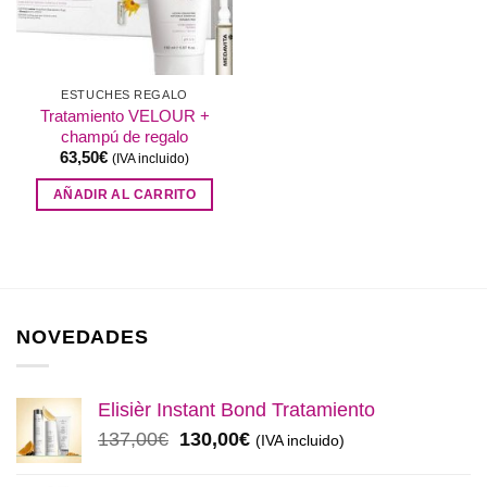
ESTUCHES REGALO
Tratamiento VELOUR +
champú de regalo
63,50
€
(IVA incluido)
AÑADIR AL CARRITO
NOVEDADES
Elisièr Instant Bond Tratamiento
El
El
137,00
€
130,00
€
(IVA incluido)
precio
precio