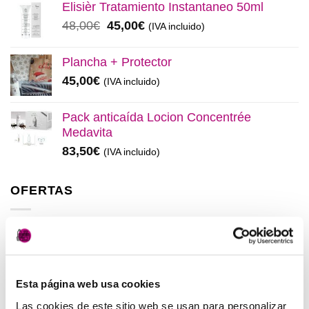
original
actual
Elisièr Tratamiento Instantaneo 50ml
era:
es:
El
El
48,00
€
45,00
€
(IVA incluido)
137,00€.
130,00€.
precio
precio
original
actual
Plancha + Protector
era:
es:
45,00
€
(IVA incluido)
48,00€.
45,00€.
Pack anticaída Locion Concentrée
Medavita
83,50
€
(IVA incluido)
OFERTAS
Elisièr Instant Bond Tratamiento
El
El
137,00
€
130,00
€
(IVA incluido)
precio
precio
Esta página web usa cookies
original
actual
Elisièr Tratamiento Instantaneo 50ml
era:
es:
Las cookies de este sitio web se usan para personalizar