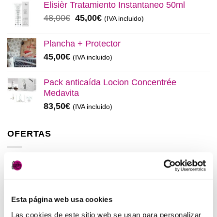
original
actual
Elisièr Tratamiento Instantaneo 50ml
era:
es:
El
El
48,00
€
45,00
€
(IVA incluido)
137,00€.
130,00€.
precio
precio
original
actual
Plancha + Protector
era:
es:
45,00
€
(IVA incluido)
48,00€.
45,00€.
Pack anticaída Locion Concentrée
Medavita
83,50
€
(IVA incluido)
OFERTAS
Elisièr Instant Bond Tratamiento
El
El
137,00
€
130,00
€
(IVA incluido)
precio
precio
Esta página web usa cookies
original
actual
Elisièr Tratamiento Instantaneo 50ml
era:
es:
Las cookies de este sitio web se usan para personalizar