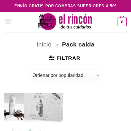
Saltar
ENVÍO GRATIS POR COMPRAS SUPERIORES A 50€
al
contenido
0
Inicio
»
Pack caída
FILTRAR
Añadir
a la
lista de
deseos