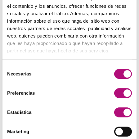
El
El
48,00
€
45,00
€
(IVA incluido)
137,00€.
130,00€.
el contenido y los anuncios, ofrecer funciones de redes
precio
precio
sociales y analizar el tráfico. Además, compartimos
original
actual
Paleta de Maquillaje Avon
información sobre el uso que haga del sitio web con
era:
es:
El
El
32,99
€
28,50
€
(IVA incluido)
nuestros partners de redes sociales, publicidad y análisis
48,00€.
45,00€.
precio
precio
web, quienes pueden combinarla con otra información
original
actual
Maquíllate
que les haya proporcionado o que hayan recopilado a
era:
es:
El
El
11,99
€
8,50
€
partir del uso que haya hecho de sus servicios.
(IVA incluido)
32,99€.
28,50€.
precio
precio
original
actual
Selección
era:
es:
MEJOR VALORADOS
Necesarias
de
11,99€.
8,50€.
consentimiento
Preferencias
Champú Curl Adict Medavita
21,50
€
(IVA incluido)
Estadística
Sérum reconstrucción capilar Medavita
85,00
€
(IVA incluido)
Marketing