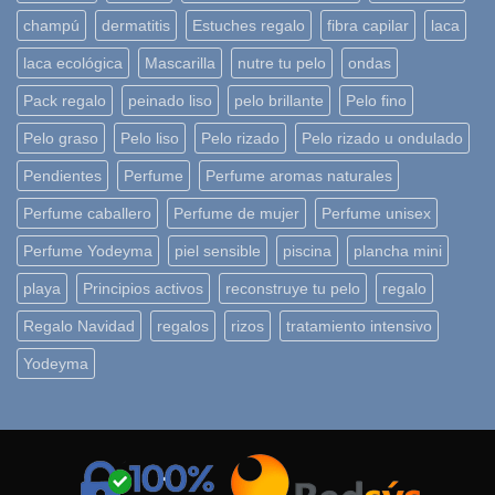
champú
dermatitis
Estuches regalo
fibra capilar
laca
laca ecológica
Mascarilla
nutre tu pelo
ondas
Pack regalo
peinado liso
pelo brillante
Pelo fino
Pelo graso
Pelo liso
Pelo rizado
Pelo rizado u ondulado
Pendientes
Perfume
Perfume aromas naturales
Perfume caballero
Perfume de mujer
Perfume unisex
Perfume Yodeyma
piel sensible
piscina
plancha mini
playa
Principios activos
reconstruye tu pelo
regalo
Regalo Navidad
regalos
rizos
tratamiento intensivo
Yodeyma