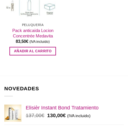
PELUQUERÍA
Pack anticaída Locion
Concentrée Medavita
83,50
€
(IVA incluido)
AÑADIR AL CARRITO
NOVEDADES
Elisièr Instant Bond Tratamiento
El
El
137,00
€
130,00
€
(IVA incluido)
precio
precio