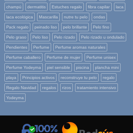
champú
dermatitis
Estuches regalo
fibra capilar
laca
laca ecológica
Mascarilla
nutre tu pelo
ondas
Pack regalo
peinado liso
pelo brillante
Pelo fino
Pelo graso
Pelo liso
Pelo rizado
Pelo rizado u ondulado
Pendientes
Perfume
Perfume aromas naturales
Perfume caballero
Perfume de mujer
Perfume unisex
Perfume Yodeyma
piel sensible
piscina
plancha mini
playa
Principios activos
reconstruye tu pelo
regalo
Regalo Navidad
regalos
rizos
tratamiento intensivo
Yodeyma