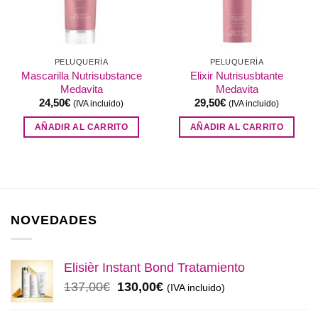
PELUQUERÍA
PELUQUERÍA
Mascarilla Nutrisubstance
Elixir Nutrisusbtante
Medavita
Medavita
24,50
€
29,50
€
(IVA incluido)
(IVA incluido)
AÑADIR AL CARRITO
AÑADIR AL CARRITO
NOVEDADES
Elisièr Instant Bond Tratamiento
El
El
137,00
€
130,00
€
(IVA incluido)
precio
precio