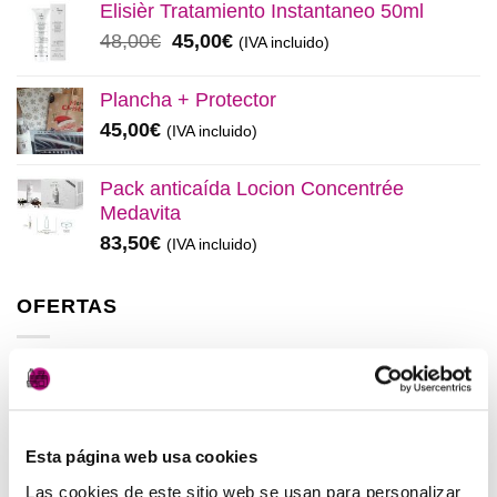
original
actual
Elisièr Tratamiento Instantaneo 50ml
era:
es:
El
El
48,00
€
45,00
€
(IVA incluido)
137,00€.
130,00€.
precio
precio
original
actual
Plancha + Protector
era:
es:
45,00
€
(IVA incluido)
48,00€.
45,00€.
Pack anticaída Locion Concentrée
Medavita
83,50
€
(IVA incluido)
OFERTAS
Elisièr Instant Bond Tratamiento
El
El
137,00
€
130,00
€
(IVA incluido)
precio
precio
Esta página web usa cookies
original
actual
Elisièr Tratamiento Instantaneo 50ml
era:
es:
Las cookies de este sitio web se usan para personalizar