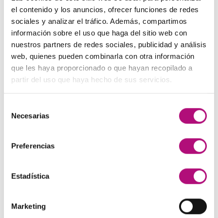
El
El
48,00
€
45,00
€
(IVA incluido)
137,00€.
130,00€.
el contenido y los anuncios, ofrecer funciones de redes
precio
precio
sociales y analizar el tráfico. Además, compartimos
original
actual
Paleta de Maquillaje Avon
información sobre el uso que haga del sitio web con
era:
es:
El
El
32,99
€
28,50
€
(IVA incluido)
nuestros partners de redes sociales, publicidad y análisis
48,00€.
45,00€.
precio
precio
web, quienes pueden combinarla con otra información
original
actual
Maquíllate
que les haya proporcionado o que hayan recopilado a
era:
es:
El
El
11,99
€
8,50
€
partir del uso que haya hecho de sus servicios.
(IVA incluido)
32,99€.
28,50€.
precio
precio
original
actual
Selección
era:
es:
MEJOR VALORADOS
Necesarias
de
11,99€.
8,50€.
consentimiento
Preferencias
Pendientes Negro
3,00
€
(IVA incluido)
Estadística
Champú Huile d´etoile
22,50
€
(IVA incluido)
Marketing