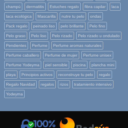
champú
dermatitis
Estuches regalo
fibra capilar
laca
laca ecológica
Mascarilla
nutre tu pelo
ondas
Pack regalo
peinado liso
pelo brillante
Pelo fino
Pelo graso
Pelo liso
Pelo rizado
Pelo rizado u ondulado
Pendientes
Perfume
Perfume aromas naturales
Perfume caballero
Perfume de mujer
Perfume unisex
Perfume Yodeyma
piel sensible
piscina
plancha mini
playa
Principios activos
reconstruye tu pelo
regalo
Regalo Navidad
regalos
rizos
tratamiento intensivo
Yodeyma