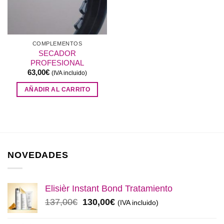
COMPLEMENTOS
SECADOR
PROFESIONAL
63,00
€
(IVA incluido)
AÑADIR AL CARRITO
NOVEDADES
Elisièr Instant Bond Tratamiento
El
El
137,00
€
130,00
€
(IVA incluido)
precio
precio