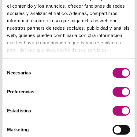
El
El
48,00
€
45,00
€
(IVA incluido)
137,00€.
130,00€.
el contenido y los anuncios, ofrecer funciones de redes
precio
precio
sociales y analizar el tráfico. Además, compartimos
original
actual
Paleta de Maquillaje Avon
información sobre el uso que haga del sitio web con
era:
es:
El
El
32,99
€
28,50
€
(IVA incluido)
nuestros partners de redes sociales, publicidad y análisis
48,00€.
45,00€.
precio
precio
web, quienes pueden combinarla con otra información
original
actual
Maquíllate
que les haya proporcionado o que hayan recopilado a
era:
es:
El
El
11,99
€
8,50
€
partir del uso que haya hecho de sus servicios.
(IVA incluido)
32,99€.
28,50€.
precio
precio
original
actual
Selección
era:
es:
MEJOR VALORADOS
Necesarias
de
11,99€.
8,50€.
consentimiento
Preferencias
Pendientes Negro
3,00
€
(IVA incluido)
Estadística
Champú Huile d´etoile
22,50
€
(IVA incluido)
Marketing