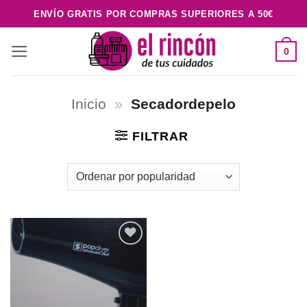
Saltar
ENVÍO GRATIS POR COMPRAS SUPERIORES A 50€
al
contenido
0
Inicio
»
Secadordepelo
FILTRAR
Añadir
a la
lista de
deseos