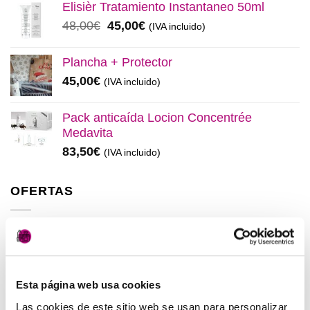
original
actual
Elisièr Tratamiento Instantaneo 50ml
era:
es:
El
El
48,00
€
45,00
€
(IVA incluido)
137,00€.
130,00€.
precio
precio
original
actual
Plancha + Protector
era:
es:
45,00
€
(IVA incluido)
48,00€.
45,00€.
Pack anticaída Locion Concentrée
Medavita
83,50
€
(IVA incluido)
OFERTAS
Elisièr Instant Bond Tratamiento
El
El
137,00
€
130,00
€
(IVA incluido)
precio
precio
Esta página web usa cookies
original
actual
Elisièr Tratamiento Instantaneo 50ml
era:
es:
Las cookies de este sitio web se usan para personalizar