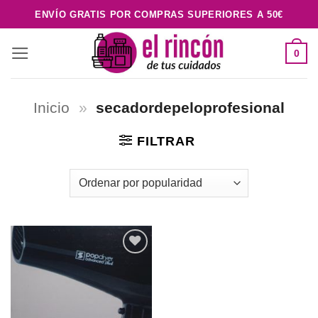
Saltar
ENVÍO GRATIS POR COMPRAS SUPERIORES A 50€
al
contenido
0
Inicio
»
secadordepeloprofesional
FILTRAR
Añadir
a la
lista de
deseos