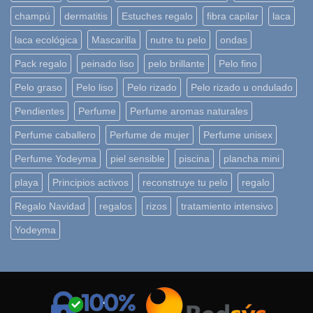
champú
dermatitis
Estuches regalo
fibra capilar
laca
laca ecológica
Mascarilla
nutre tu pelo
ondas
Pack regalo
peinado liso
pelo brillante
Pelo fino
Pelo graso
Pelo liso
Pelo rizado
Pelo rizado u ondulado
Pendientes
Perfume
Perfume aromas naturales
Perfume caballero
Perfume de mujer
Perfume unisex
Perfume Yodeyma
piel sensible
piscina
plancha mini
playa
Principios activos
reconstruye tu pelo
regalo
Regalo Navidad
regalos
rizos
tratamiento intensivo
Yodeyma