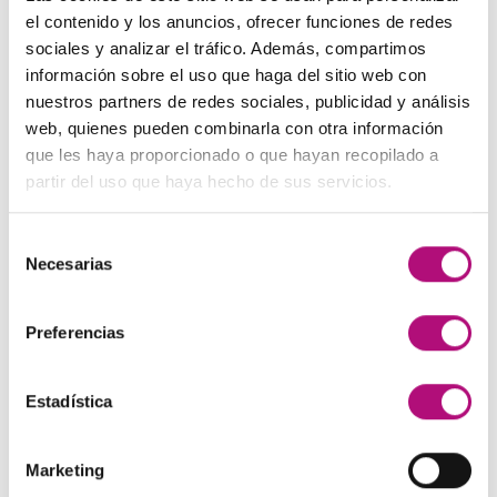
El
El
48,00
€
45,00
€
(IVA incluido)
137,00€.
130,00€.
el contenido y los anuncios, ofrecer funciones de redes
precio
precio
sociales y analizar el tráfico. Además, compartimos
original
actual
Paleta de Maquillaje Avon
información sobre el uso que haga del sitio web con
era:
es:
El
El
32,99
€
28,50
€
(IVA incluido)
nuestros partners de redes sociales, publicidad y análisis
48,00€.
45,00€.
precio
precio
web, quienes pueden combinarla con otra información
original
actual
Maquíllate
que les haya proporcionado o que hayan recopilado a
era:
es:
El
El
11,99
€
8,50
€
partir del uso que haya hecho de sus servicios.
(IVA incluido)
32,99€.
28,50€.
precio
precio
original
actual
Selección
era:
es:
MEJOR VALORADOS
Necesarias
de
11,99€.
8,50€.
consentimiento
Preferencias
Pendientes Negro
3,00
€
(IVA incluido)
Estadística
Champú Huile d´etoile
22,50
€
(IVA incluido)
Marketing