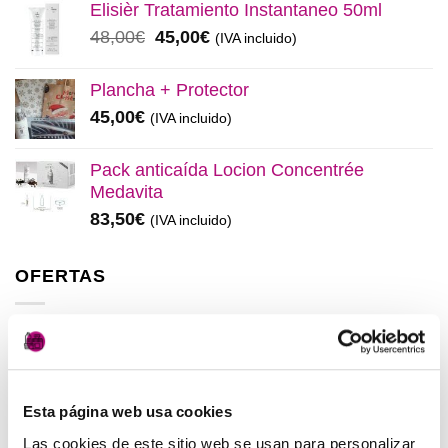
original
actual
Elisièr Tratamiento Instantaneo 50ml
era:
es:
El
El
48,00
€
45,00
€
(IVA incluido)
137,00€.
130,00€.
precio
precio
original
actual
Plancha + Protector
era:
es:
45,00
€
(IVA incluido)
48,00€.
45,00€.
Pack anticaída Locion Concentrée
Medavita
83,50
€
(IVA incluido)
OFERTAS
Elisièr Instant Bond Tratamiento
El
El
137,00
€
130,00
€
(IVA incluido)
precio
precio
Esta página web usa cookies
original
actual
Elisièr Tratamiento Instantaneo 50ml
era:
es:
Las cookies de este sitio web se usan para personalizar