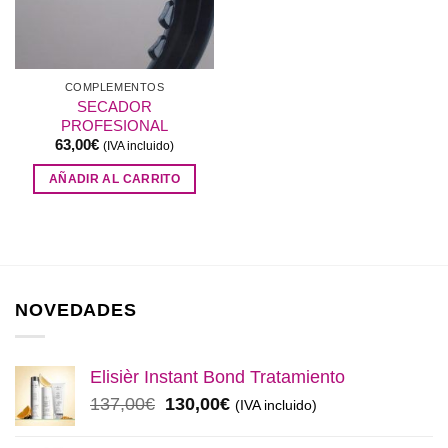
COMPLEMENTOS
SECADOR
PROFESIONAL
63,00
€
(IVA incluido)
AÑADIR AL CARRITO
NOVEDADES
Elisièr Instant Bond Tratamiento
El
El
137,00
€
130,00
€
(IVA incluido)
precio
precio